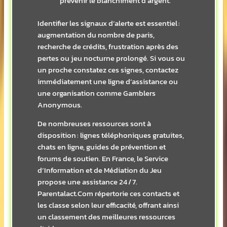
prévenir le blanchiment d’argent.
Identifier les signaux d’alerte est essentiel :
augmentation du nombre de paris,
recherche de crédits, frustration après des
pertes ou jeu nocturne prolongé. Si vous ou
un proche constatez ces signes, contactez
immédiatement une ligne d’assistance ou
une organisation comme Gamblers
Anonymous.
De nombreuses ressources sont à
disposition : lignes téléphoniques gratuites,
chats en ligne, guides de prévention et
forums de soutien. En France, le Service
d’Information et de Médiation du Jeu
propose une assistance 24 / 7.
Parentalact.Com répertorie ces contacts et
les classe selon leur efficacité, offrant ainsi
un classement des meilleures ressources