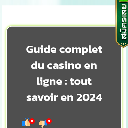
Guide complet
du casino en
ligne : tout
savoir en 2024
0
0