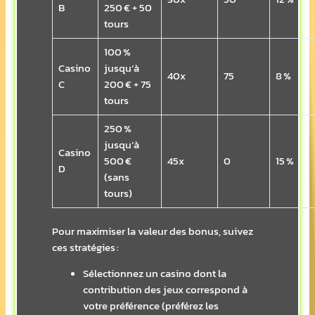
B
250 € + 50
tours
100 %
Casino
jusqu’à
40x
75
8 %
C
200 € + 75
tours
250 %
jusqu’à
Casino
500 €
45x
0
15 %
D
(sans
tours)
Pour maximiser la valeur des bonus, suivez
ces stratégies :
Sélectionnez un casino dont la
contribution des jeux correspond à
votre préférence (préférez les