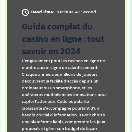
Read Time:
9 Minute, 40 Second
Guide complet du
casino en ligne : tout
savoir en 2024
L’engouement pour les casinos en ligne ne
montre aucun signe de ralentissement.
Chaque année, des millions de joueurs
découvrent la facilité d’accès depuis un
ordinateur ou un smartphone, et les
opérateurs multiplient les innovations pour
capter l’attention. Cette popularité
croissante s’accompagne pourtant d’un
besoin crucial d’information : savoir choisir
une plateforme fiable, comprendre les jeux
proposés et gérer son budget de façon