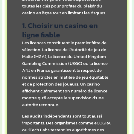
toutes les clés pour profiter du plaisir du
casino en ligne tout en limitant les risques.
1. Choisir un casino en
ligne fiable
Les licences constituent le premier filtre de
sélection. La licence de l’Autorité de jeu de
Malte (MGA), la licence du United Kingdom
Gambling Commission (UKGC) ou la licence
ANJ en France garantissent le respect de
normes strictes en matière de jeu équitable
et de protection des joueurs. Un casino
affichant clairement son numéro de licence
montre qu’il accepte la supervision d’une
autorité reconnue.
Les audits indépendants sont tout aussi
importants. Des organismes comme eCOGRA
ou iTech Labs testent les algorithmes des