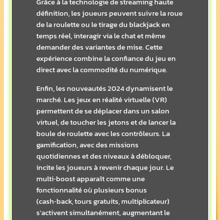
Grâce à la technologie de streaming haute
définition, les joueurs peuvent suivre la roue
de la roulette ou le tirage du blackjack en
temps réel, interagir via le chat et même
demander des variantes de mise. Cette
expérience combine la confiance du jeu en
direct avec la commodité du numérique.
Enfin, les nouveautés 2024 dynamisent le
marché. Les jeux en réalité virtuelle (VR)
permettent de se déplacer dans un salon
virtuel, de toucher les jetons et de lancer la
boule de roulette avec les contrôleurs. La
gamification, avec des missions
quotidiennes et des niveaux à débloquer,
incite les joueurs à revenir chaque jour. Le
multi‑boost apparaît comme une
fonctionnalité où plusieurs bonus
(cash‑back, tours gratuits, multiplicateur)
s’activent simultanément, augmentant le