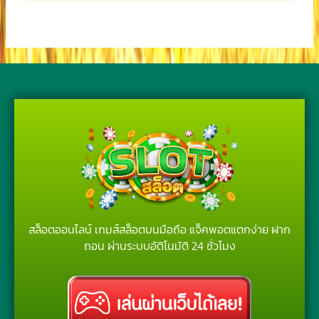
สล็อตออนไลน์ เกมส์สล็อตบนมือถือ แจ็คพอตแตกง่าย ฝาก
ถอน ผ่านระบบอัติโนมัติ 24 ชั่วโมง