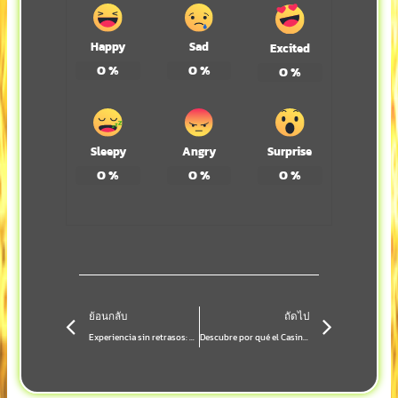
Happy
Sad
Excited
0
%
0
%
0
%
Sleepy
Angry
Surprise
0
%
0
%
0
%
Prev
Next
ย้อนกลับ
ถัดไป
Experiencia sin retrasos: Guía experta de rendimiento y giros gratis en Casino Online
Descubre por qué el Casino Online supera a los casinos tradicionales