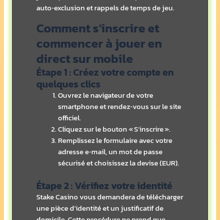
auto‑exclusion et rappels de temps de jeu.
Comment s’inscrire et
commencer à jouer en
direct sur mobile
Étape 1 : Créez votre compte en
quelques clics
Ouvrez le navigateur de votre
smartphone et rendez‑vous sur le site
officiel.
Cliquez sur le bouton « S’inscrire ».
Remplissez le formulaire avec votre
adresse e‑mail, un mot de passe
sécurisé et choisissez la devise (EUR).
Étape 2 : Vérifiez votre identité
Stake Casino vous demandera de télécharger
une pièce d’identité et un justificatif de
domicile. Cette procédure ne prend que