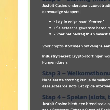
Justbit Casino ondersteunt zowel trad
eenvoudige stappen:
• Log in en ga naar “Storten”.
• Selecteer je gewenste betaal
• Voer het bedrag in en bevestig
Voor crypto‑stortingen ontvang je een
Industry Secret:
Crypto‑stortingen wor
kunnen duren.
Stap 3 – Welkomstbonu
Na je eerste storting kun je de welko
geselecteerde slots. Let op de inzetv
Stap 4 – Spelen (slots, 
Justbit Casino biedt een breed scala 
zoals Starburst, Gonzo’s Quest of Book 