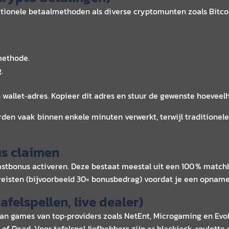
itionele betaalmethoden als diverse cryptomunten zoals Bitco
methode.
.
 wallet‑adres. Kopieer dit adres en stuur de gewenste hoeveelh
den vaak binnen enkele minuten verwerkt, terwijl traditionel
s claimen
mstbonus activeren. Deze bestaat meestal uit een 100 % matchb
ereisten (bijvoorbeeld 30× bonusbedrag) voordat je een opnam
tafelspellen, live dealer)
aan games van top‑providers zoals NetEnt, Microgaming en Evol
of Dead. Voor tafelspel‑liefhebbers zijn er blackjack, roulette 