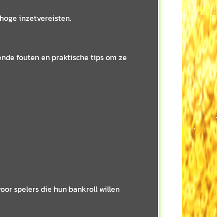
hoge inzetvereisten.
nde fouten en praktische tips om ze
voor spelers die hun bankroll willen