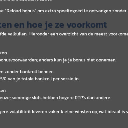
se “Reload‑bonus” om extra speeltegoed te ontvangen zonder 
en en hoe je ze voorkomt
de valkuilen. Hieronder een overzicht van de meest voorkome
zen.
 bonusvoorwaarden; anders kun je je bonus niet opnemen.
sen zonder bankroll‑beheer.
5 % van je totale bankroll per sessie in.
sen.
lkeuze; sommige slots hebben hogere RTP’s dan andere.
ere volatiliteit leveren vaker kleine winsten op, wat ideaal is 