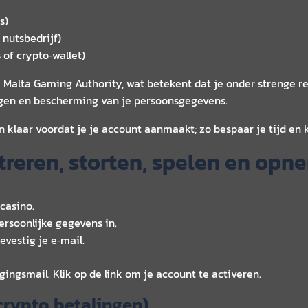
s)
 nutsbedrijf)
of crypto‑wallet)
e Malta Gaming Authority, wat betekent dat je onder strenge re
lingen en bescherming van je persoonsgegevens.
 klaar voordat je je account aanmaakt; zo bespaar je tijd en 
treren, storten, spelen en op
casino.
ersoonlijke gegevens in.
vestig je e‑mail.
gingsmail. Klik op de link om je account te activeren.
 crypto betalingen)