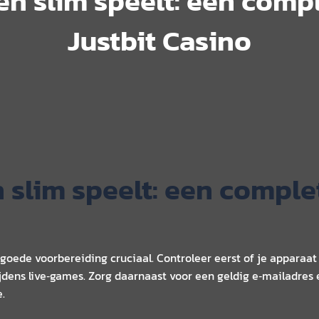
 en slim speelt: een comp
Justbit Casino
n slim speelt: een comple
n goede voorbereiding cruciaal. Controleer eerst of je apparaa
jdens live‑games. Zorg daarnaast voor een geldig e‑mailadres e
e.