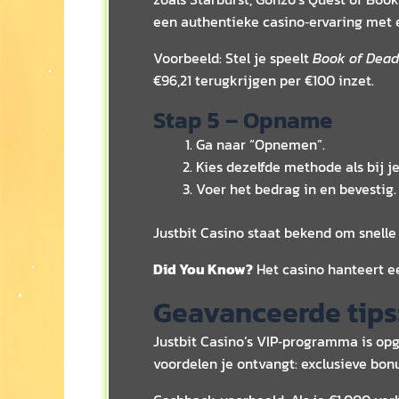
een authentieke casino‑ervaring met 
Voorbeeld: Stel je speelt
Book of Dead
€96,21 terugkrijgen per €100 inzet.
Stap 5 – Opname
Ga naar “Opnemen”.
Kies dezelfde methode als bij je 
Voer het bedrag in en bevestig.
Justbit Casino staat bekend om snell
Did You Know?
Het casino hanteert ee
Geavanceerde tips
Justbit Casino’s VIP‑programma is opge
voordelen je ontvangt: exclusieve bo