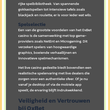
rijke spelbibliotheek. Van spannende
gokkastspellen tot intensieve tafels zoals
blackjack en roulette, er is voor ieder wat wils.
Spelselectie
Een van de grootste voordelen van het 0xBet
casino is de samenwerking met top game-
providers zoals NetEnt en Microgaming. Dit
verzekert spelers van hoogwaardige
graphics, boeiende verhaallijnen en
innovatieve spelmechanismen.
Het live casino gedeelte biedt bovendien een
realistische spelervaring met live dealers die
zorgen voor een authentieke sfeer. Of je nu
vanaf je desktop of via de mobiele app
speelt, de ervaring blijft indrukwekkend.
Veiligheid en Vertrouwen
bij 0xBet