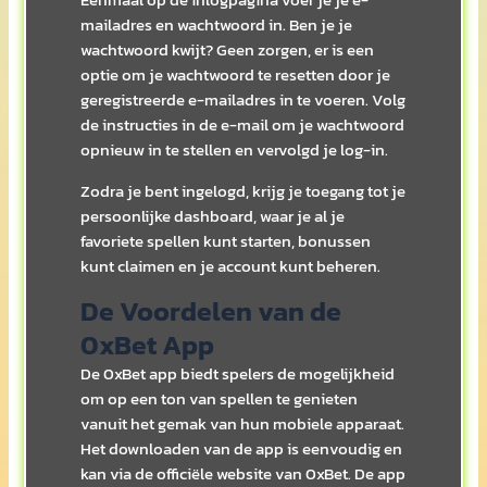
Eenmaal op de inlogpagina voer je je e-
mailadres en wachtwoord in. Ben je je
wachtwoord kwijt? Geen zorgen, er is een
optie om je wachtwoord te resetten door je
geregistreerde e-mailadres in te voeren. Volg
de instructies in de e-mail om je wachtwoord
opnieuw in te stellen en vervolgd je log-in.
Zodra je bent ingelogd, krijg je toegang tot je
persoonlijke dashboard, waar je al je
favoriete spellen kunt starten, bonussen
kunt claimen en je account kunt beheren.
De Voordelen van de
0xBet App
De 0xBet app biedt spelers de mogelijkheid
om op een ton van spellen te genieten
vanuit het gemak van hun mobiele apparaat.
Het downloaden van de app is eenvoudig en
kan via de officiële website van 0xBet. De app