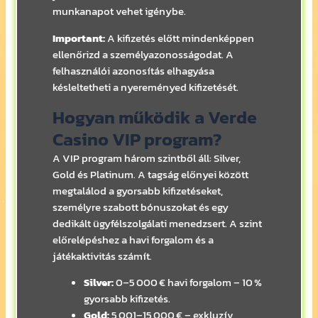
munkanapot vehet igénybe.
Important:
A kifizetés előtt mindenképpen
ellenőrizd a személyazonosságodat. A
felhasználói azonosítás elhagyása
késleltetheti a nyereményed kifizetését.
Hogyan működik a Verde
Casino VIP program?
A VIP program három szintből áll: Silver,
Gold és Platinum. A tagság előnyei között
megtalálod a gyorsabb kifizetéseket,
személyre szabott bónuszokat és egy
dedikált ügyfélszolgálati menedzsert. A szint
előrelépéshez a havi forgalom és a
játékaktivitás számít.
Silver:
0–5 000 € havi forgalom – 10 %
gyorsabb kifizetés.
Gold:
5 001–15 000 € – exkluzív