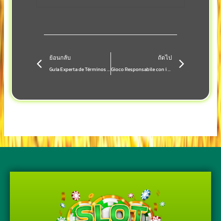
Prev
Next
ย้อนกลับ
ถัดไป
Guía Experta de Términos de Juego en Casino Online
Gioco Responsabile con i Live Dealer: Come Usare la Funzione “Cool‑Off” per Pause Salutari