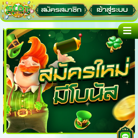
Skip
to
content