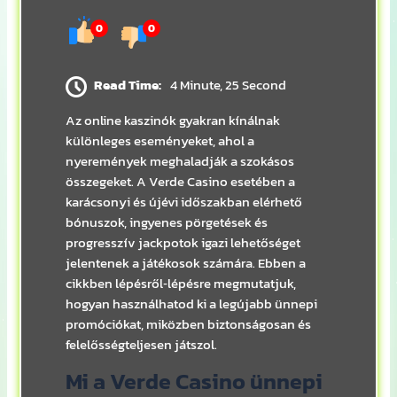
0
0
Read Time:
4 Minute, 25 Second
Az online kaszinók gyakran kínálnak
különleges eseményeket, ahol a
nyeremények meghaladják a szokásos
összegeket. A Verde Casino esetében a
karácsonyi és újévi időszakban elérhető
bónuszok, ingyenes pörgetések és
progresszív jackpotok igazi lehetőséget
jelentenek a játékosok számára. Ebben a
cikkben lépésről‑lépésre megmutatjuk,
hogyan használhatod ki a legújabb ünnepi
promóciókat, miközben biztonságosan és
felelősségteljesen játszol.
Mi a Verde Casino ünnepi