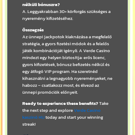
nélküli bónuszra?
A. Leggyakrabban 30× körforgás szükséges a
nyeremény kifizetéséhez.
Összegzés
Az ünnepi jackpotok kiaknázása a megfelelő
stratégia, a gyors fizetési módok és a felelős
játék kombinációját igényli. A Verde Casino
mindezt egy helyen biztosítja: erős licenc,
gyors kifizetések, bónusz befizetés nélkül és
egy átfogó VIP program. Ha szeretnéd
kihasználni a legnagyobb nyereményeket, ne
habozz – csatlakozz most, és élvezd az
ünnepi promóciók előnyeit.
Ready to experience these benefits?
Take
the next step and explore
Verde Casino
kaszinó HU
today and start your winning
streak!