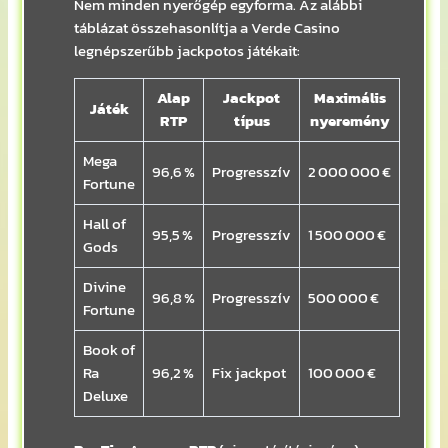
Nem minden nyerőgép egyforma. Az alábbi
táblázat összehasonlítja a Verde Casino
legnépszerűbb jackpotos játékait:
Alap
Jackpot
Maximális
Játék
RTP
típus
nyeremény
Mega
96,6 %
Progresszív
2 000 000 €
Fortune
Hall of
95,5 %
Progresszív
1 500 000 €
Gods
Divine
96,8 %
Progresszív
500 000 €
Fortune
Book of
Ra
96,2 %
Fix jackpot
100 000 €
Deluxe