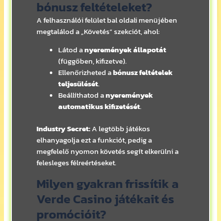
bónusz feltételeket?
A felhasználói felület bal oldali menüjében
megtalálod a „Követés” szekciót, ahol:
Látod a
nyeremények állapotát
(függőben, kifizetve).
Ellenőrizheted a
bónusz feltételek
teljesülését
.
Beállíthatod a
nyeremények
automatikus kifizetését
.
Industry Secret:
A legtöbb játékos
elhanyagolja ezt a funkciót, pedig a
megfelelő nyomon követés segít elkerülni a
felesleges félreértéseket.
Milyen gyakran frissítik a
Verde Casino játékait és
promócióit?