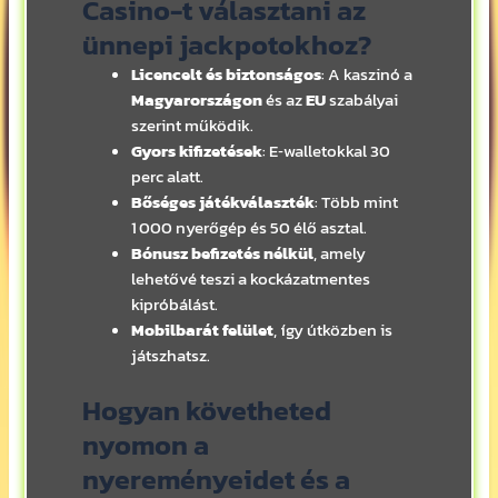
Casino-t választani az
ünnepi jackpotokhoz?
Licencelt és biztonságos
: A kaszinó a
Magyarországon
és az
EU
szabályai
szerint működik.
Gyors kifizetések
: E‑walletokkal 30
perc alatt.
Bőséges játékválaszték
: Több mint
1 000 nyerőgép és 50 élő asztal.
Bónusz befizetés nélkül
, amely
lehetővé teszi a kockázatmentes
kipróbálást.
Mobilbarát felület
, így útközben is
játszhatsz.
Hogyan követheted
nyomon a
nyereményeidet és a