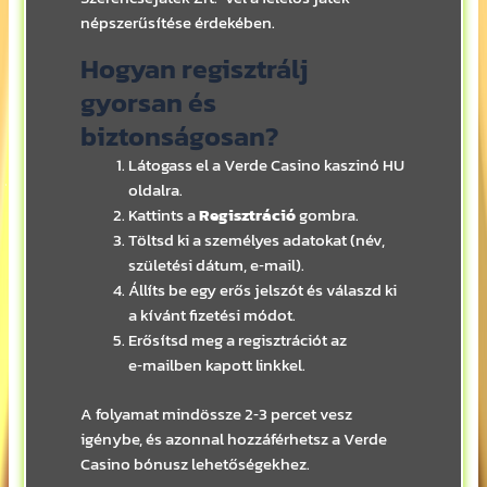
népszerűsítése érdekében.
Hogyan regisztrálj
gyorsan és
biztonságosan?
Látogass el a Verde Casino kaszinó HU
oldalra.
Kattints a
Regisztráció
gombra.
Töltsd ki a személyes adatokat (név,
születési dátum, e‑mail).
Állíts be egy erős jelszót és válaszd ki
a kívánt fizetési módot.
Erősítsd meg a regisztrációt az
e‑mailben kapott linkkel.
A folyamat mindössze 2‑3 percet vesz
igénybe, és azonnal hozzáférhetsz a Verde
Casino bónusz lehetőségekhez.