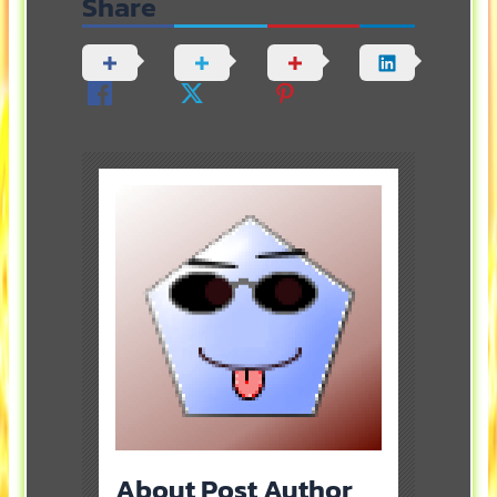
Share
About Post Author