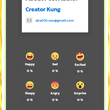
Creator Kung
aba010.seo@gmail.com
Happy
Sad
Excited
0
%
0
%
0
%
Sleepy
Angry
Surprise
0
%
0
%
0
%