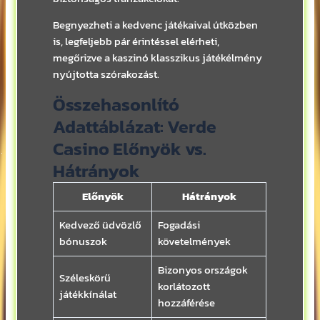
Begnyezheti a kedvenc játékaival útközben
is, legfeljebb pár érintéssel elérheti,
megőrizve a kaszinó klasszikus játékélmény
nyújtotta szórakozást.
Összehasonlító
Adattáblázat: Verde
Casino Előnyök vs.
Hátrányok
Előnyök
Hátrányok
Kedvező üdvözlő
Fogadási
bónuszok
követelmények
Bizonyos országok
Széleskörű
korlátozott
játékkínálat
hozzáférése