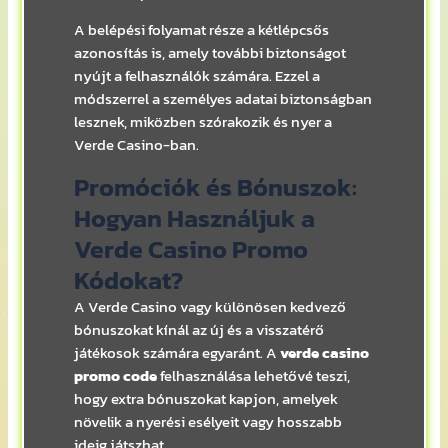
A belépési folyamat része a kétlépcsős
azonosítás is, amely további biztonságot
nyújt a felhasználók számára. Ezzel a
módszerrel a személyes adatai biztonságban
lesznek, miközben szórakozik és nyer a
Verde Casino-ban.
Promóciók és Bónuszok:
Hogyan Használjuk a
Verde Casino Promo
Kódokat?
A Verde Casino vagy különösen kedvező
bónuszokat kínál az új és a visszatérő
játékosok számára egyaránt. A
verde casino
promo code
felhasználása lehetővé teszi,
hogy extra bónuszokat kapjon, amelyek
növelik a nyerési esélyeit vagy hosszabb
ideig játszhat.