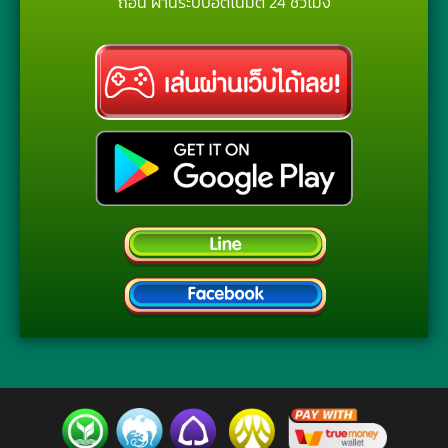
ถอน ผ่านระบบอัติโนมัติ 24 ชั่วโมง