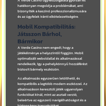
A Verde Casino ügyfélszolgálata gyorsan és
hatékonyan megoldja a problémákat, ami
bizonyíték a kaszinó professzionalizmusára
és az ügyfelek iránti elkötelezettségére.
Mobil Kompatibilitás:
Játsszon Bárhol,
Bármikor
A Verde Casino nem engedi, hogy a
játékélménye a helyszíntől függjön. Mobil
optimalizált weboldallal és alkalmazással
rendelkezik, így a pehelykönnyű hozzáférést
biztosít bármely eszközön.
Az alkalmazás egyszerűen letölthető, és
kompatibilis a legtöbb modern eszközzel. Az
alkalmazáson keresztüli játék ugyanolyan
funkciókat kínál, mint az asztali verzió,
beleértve az egyszerű navigálhatóságot és a
biztonságos tranzakciókat.