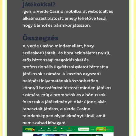
játékokkal?
Igen, a Verde Casino mobilbarát weboldalt és
alkalmazást biztosít, amely lehetővé teszi,
hogy bárhol és bármikor játsszon.
Összegzés
A Verde Casino mindamellett, hogy
széleskörű játék- és bónuszkínálatot nyújt,
erős biztonsági megoldásokat és
professzionális ügyfélszolgálatot biztosít a
játékosok számára. A kaszinó egyszerű
belépési folyamatának köszönhetően
könnyű hozzáférést biztosít minden játékos
számára, míg a promóciók és a bónuszok
fokozzák a játékélményt. Akár újonc, akár
tapasztalt játékos, a Verde Casino
mindenképpen olyan élményt kínál, amit
nem szabad kihagyni.