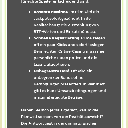
für echte Spieler entscheidend sind.
Rasante Gewinne
: Im Film wird ein
Jackpot sofort gezündet. In der
Realität hängt die Auszahlung von
RTP‑Werten und Einsatzhöhe ab.
Schnelle Registrierung
: Filme zeigen
oft ein paar Klicks und sofort loslegen.
Beim echten Online‑Casino muss man
persönliche Daten prüfen und die
Lizenz akzeptieren.
Unbegrenzte Boni
: Oft wird ein
unbegrenzter Bonus ohne
Bedingungen präsentiert. In Wahrheit
gibt es klare Umsatzbedingungen und
maximal erlaubte Beträge.
Haben Sie sich jemals gefragt, warum die
Filmwelt so stark von der Realität abweicht?
Die Antwort liegt in der dramaturgischen