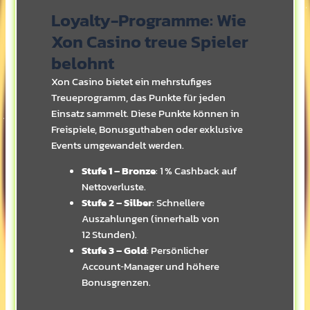
Loyalty-Programme: Wie
Xon Casino treue Spieler
belohnt
Xon Casino bietet ein mehrstufiges
Treueprogramm, das Punkte für jeden
Einsatz sammelt. Diese Punkte können in
Freispiele, Bonusguthaben oder exklusive
Events umgewandelt werden.
Stufe 1 – Bronze
: 1 % Cashback auf
Nettoverluste.
Stufe 2 – Silber
: Schnellere
Auszahlungen (innerhalb von
12 Stunden).
Stufe 3 – Gold
: Persönlicher
Account‑Manager und höhere
Bonusgrenzen.