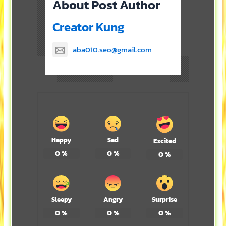
About Post Author
Creator Kung
aba010.seo@gmail.com
Happy
Sad
Excited
0
%
0
%
0
%
Sleepy
Angry
Surprise
0
%
0
%
0
%