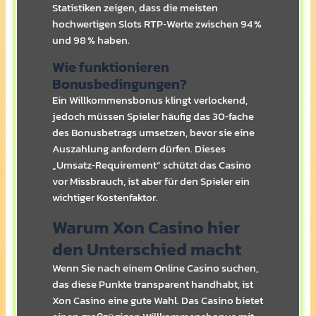
Statistiken zeigen, dass die meisten
hochwertigen Slots RTP‑Werte zwischen 94 %
und 98 % haben.
Wie funktionieren
Bonusbedingungen?
Ein Willkommensbonus klingt verlockend,
jedoch müssen Spieler häufig das 30‑fache
des Bonusbetrags umsetzen, bevor sie eine
Auszahlung anfordern dürfen. Dieses
„Umsatz‑Requirement“ schützt das Casino
vor Missbrauch, ist aber für den Spieler ein
wichtiger Kostenfaktor.
Warum Xon Casino hier
den Unterschied macht
Wenn Sie nach einem Online Casino suchen,
das diese Punkte transparent handhabt, ist
Xon Casino eine gute Wahl. Das Casino bietet