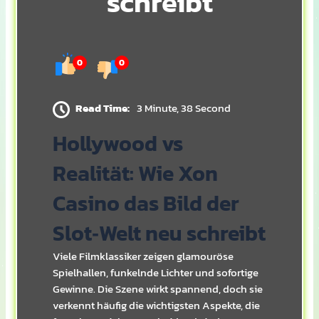
schreibt
0
0
Read Time:
3 Minute, 38 Second
Hollywood vs
Realität: Wie Xon
Casino das Bild der
Slot‑Welt neu schreibt
Viele Filmklassiker zeigen glamouröse
Spielhallen, funkelnde Lichter und sofortige
Gewinne. Die Szene wirkt spannend, doch sie
verkennt häufig die wichtigsten Aspekte, die