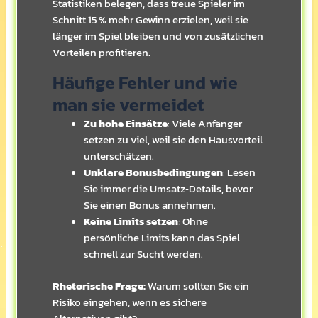
Statistiken belegen, dass treue Spieler im
Schnitt 15 % mehr Gewinn erzielen, weil sie
länger im Spiel bleiben und von zusätzlichen
Vorteilen profitieren.
Häufige Fehler und wie
man sie vermeidet
Zu hohe Einsätze
: Viele Anfänger
setzen zu viel, weil sie den Hausvorteil
unterschätzen.
Unklare Bonusbedingungen
: Lesen
Sie immer die Umsatz‑Details, bevor
Sie einen Bonus annehmen.
Keine Limits setzen
: Ohne
persönliche Limits kann das Spiel
schnell zur Sucht werden.
Rhetorische Frage:
Warum sollten Sie ein
Risiko eingehen, wenn es sichere