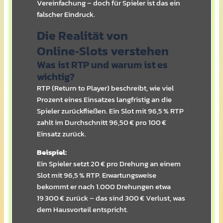
Vereinfachung – doch für Spieler ist das ein
falscher Eindruck.
Die Realität von
Online‑Slots verstehen
Was ist RTP und warum ist es
wichtig?
RTP (Return to Player) beschreibt, wie viel
Prozent eines Einsatzes langfristig an die
Spieler zurückfließen. Ein Slot mit 96,5 % RTP
zahlt im Durchschnitt 96,50 € pro 100 €
Einsatz zurück.
Beispiel:
Ein Spieler setzt 20 € pro Drehung an einem
Slot mit 96,5 % RTP. Erwartungsweise
bekommt er nach 1.000 Drehungen etwa
19 300 € zurück – das sind 300 € Verlust, was
dem Hausvorteil entspricht.