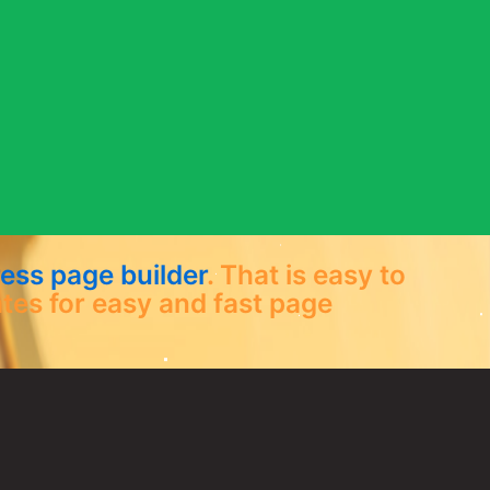
ss page builder
. That is easy to
tes for easy and fast page