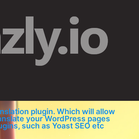
slation plugin
. Which will allow
translate your WordPress pages
plugins, such as Yoast SEO etc