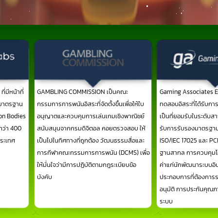
่มีหน้าที่
GAMBLING COMMISSION เป็นคณะ
Gaming Associates E
งมาตรฐาน
กรรมการการพนันอิสระที่จัดตั้งขึ้นเพื่อให้ใบ
ทดสอบอิสระที่ได้รับกา
ion Bodies
อนุญาตและควบคุมการเล่นเกมเชิงพาณิชย์
เป็นที่ยอมรับในระดับสาก
กว่า 400
สนับสนุนจากกรมดิจิตอล คอยตรวจสอบ ให้
รับการรับรองมาตรฐาน
ประเทศ
เป็นไปในทิศทางที่ถูกต้อง วัฒนธรรมสื่อและ
ISO/IEC 17025 และ PC
การกีฬาคณะกรรมการการพนัน (DCMS) เพื่อ
ฐานสากล การควบคุมโดย
ให้มั่นใจว่ามีการปฏิบัติตามกฎระเบียบข้อ
ค่าแก่นักพัฒนาระบบอินเ
บังคับ
ประกอบการที่ต้องการระ
อนุมัติ การประกันคุณ
ระบบ