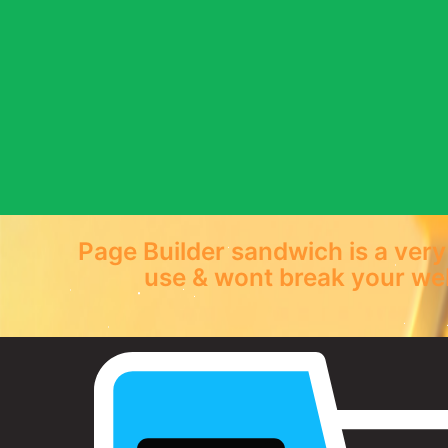
Page Builder sandwich is a very
use & wont break your web