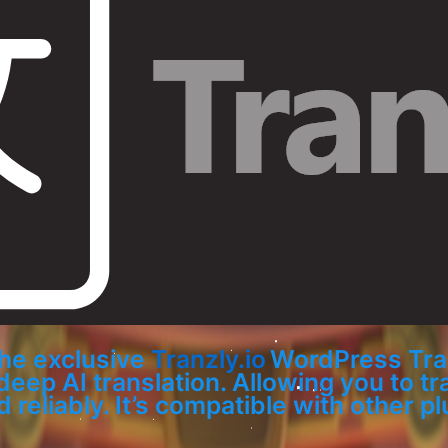
the exclusive
Tranzly.io
WordPress Tran
 deep AI translation. Allowing you to 
 reliably. It’s compatible with other 