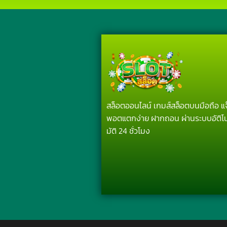
สล็อตออนไลน์ เกมส์สล็อตบนมือถือ แ
พอตแตกง่าย ฝากถอน ผ่านระบบอัติโ
มัติ 24 ชั่วโมง