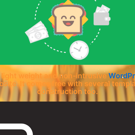
 light weight and non-intrusive
WordPre
site. It comes free with several templa
construction too.