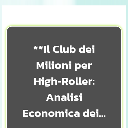
**Il Club dei
Milioni per
High‑Roller:
Analisi
Economica dei…