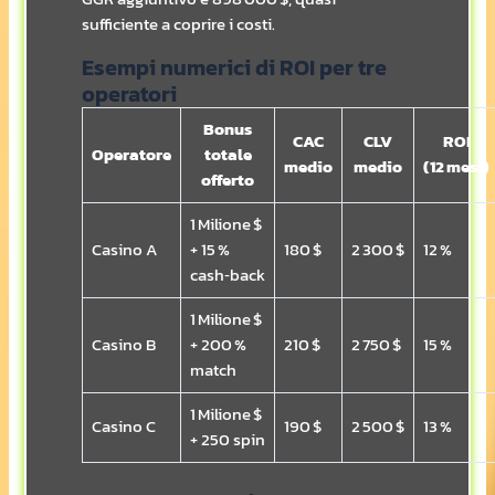
sufficiente a coprire i costi.
Esempi numerici di ROI per tre
operatori
Bonus
CAC
CLV
ROI
Operatore
totale
medio
medio
(12 mesi)
offerto
1 Milione $
Casino A
+ 15 %
180 $
2 300 $
12 %
cash‑back
1 Milione $
Casino B
+ 200 %
210 $
2 750 $
15 %
match
1 Milione $
Casino C
190 $
2 500 $
13 %
+ 250 spin