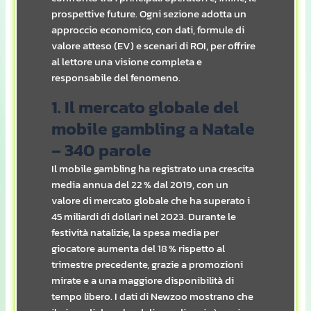
prospettive future. Ogni sezione adotta un
approccio economico, con dati, formule di
valore atteso (EV) e scenari di ROI, per offrire
al lettore una visione completa e
responsabile del fenomeno.
1. Il mercato globale del
mobile gambling a Natale
– 340 parole
Il mobile gambling ha registrato una crescita
media annua del 22 % dal 2019, con un
valore di mercato globale che ha superato i
45 miliardi di dollari nel 2023. Durante le
festività natalizie, la spesa media per
giocatore aumenta del 18 % rispetto al
trimestre precedente, grazie a promozioni
mirate e a una maggiore disponibilità di
tempo libero. I dati di Newzoo mostrano che