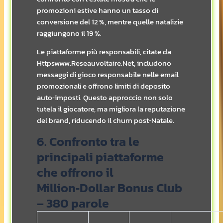
promozioni estive hanno un tasso di
conversione del 12 %, mentre quelle natalizie
raggiungono il 19 %.
Le piattaforme più responsabili, citate da
Httpswww.Reseauvoltaire.Net, includono
messaggi di gioco responsabile nelle email
promozionali e offrono limiti di deposito
auto‑imposti. Questo approccio non solo
tutela il giocatore, ma migliora la reputazione
del brand, riducendo il churn post‑Natale.
6. Confronto tra le
principali piattaforme
che offrono il
Million‑Dollar Bonus Club
– 380 parole