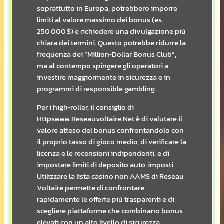
soprattutto in Europa, potrebbero imporre
limiti al valore massimo dei bonus (es.
250 000 $) e richiedere una divulgazione più
chiara dei termini. Questo potrebbe ridurre la
frequenza dei “Million‑Dollar Bonus Club”,
ma al contempo spingere gli operatori a
investire maggiormente in sicurezza e in
programmi di responsible gambling.
Per i high‑roller, il consiglio di
Httpswww.Reseauvoltaire.Net è di valutare il
valore atteso del bonus confrontandolo con
il proprio tasso di gioco medio, di verificare la
licenza e le recensioni indipendenti, e di
impostare limiti di deposito auto‑imposti.
Utilizzare la lista casino non AAMS di Reseau
Voltaire permette di confrontare
rapidamente le offerte più trasparenti e di
scegliere piattaforme che combinano bonus
elevati con un alto livello di sicurezza.