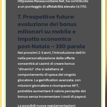
Httpswww.Reseauvoltaire.Net, ha contribuito
a un punteggio di affidabilità elevato (4,7/5).
7. Prospettive future:
evoluzione dei bonus
milionari su mobile e
impatto economico
post‑Natale – 330 parole
Nei prossimi 2‑3 anni, l’introduzione dell’AI
nella personalizzazione delle offerte
consentirà ai casinò di creare bonus
“dinamici” che si adattano al
comportamento di spesa del singolo
giocatore. La gamification avanzata, con
missioni giornaliere e ricompense NFT,
potrebbe aumentare il valore percepito dei
bonus senza incrementare i costi di payout.
Le possibili nuove regolamentazioni,