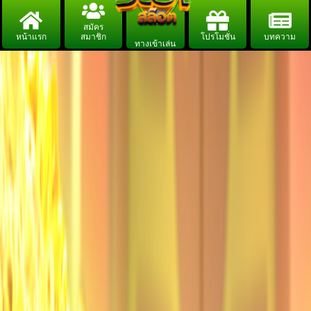
สมัคร
หน้าแรก
สมาชิก
โปรโมชั่น
บทความ
ทางเข้าเล่น