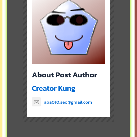
About Post Author
Creator Kung
aba010.seo@gmail.com