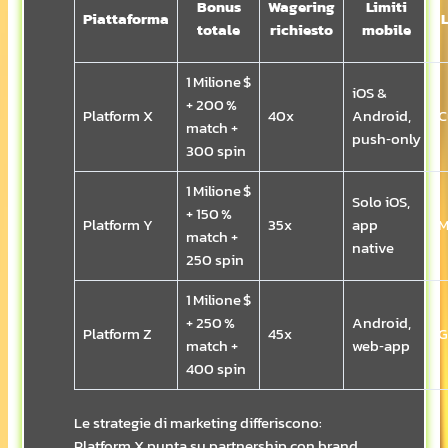
Bonus
Wagering
Limiti
Piattaforma
totale
richiesto
mobile
1 Milione $
iOS &
+ 200 %
Platform X
40x
Android,
C
match +
push‑only
300 spin
1 Milione $
Solo iOS,
+ 150 %
Platform Y
35x
app
M
match +
native
250 spin
1 Milione $
+ 250 %
Android,
Platform Z
45x
G
match +
web‑app
400 spin
Le strategie di marketing differiscono:
Platform X punta su partnership con brand