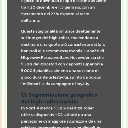
il picco di download di app di casinò avviene
tra il 20 dicembre e il 5 gennaio, con un
incremento del 27 % rispetto al resto
dell’anno.
Questa stagionalità influisce direttamente
sul budget dei high‑roller, che tendono a
destinare una quota più consistente del loro
bankroll alle scommesse mobile. L’analisi di
Httpswww.Reseauvoltaire.Net evidenzia che
il 34 % dei giocatori con depositi superiori a
5 000 $ pianifica almeno una sessione di
gioco durante le festività, spinto da bonus
“milionari” e da campagne di loyalty.
1.1. Segmentazione geografica
dei high‑roller mobile
In Nord‑America, il 58 % dei high‑roller
utilizza dispositivi iOS, attratti da una
percezione di maggiore sicurezza e da una
migliore integrazione con wallet digitali. In