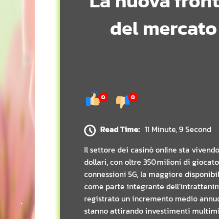
La nuova front
del mercato
0
0
Read Time:
11 Minute, 9 Second
Il settore dei casinò online sta vivend
dollari, con oltre 350 milioni di giocat
connessioni 5G, la maggiore disponibil
come parte integrante dell’intratteni
registrato un incremento medio annuo 
stanno attirando investimenti multimil