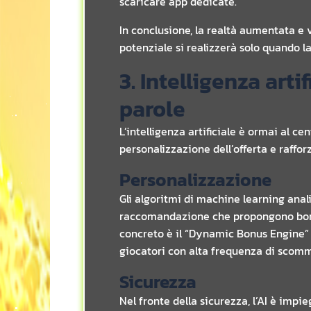
scaricare app dedicate.
In conclusione, la realtà aumentata e v
potenziale si realizzerà solo quando l
3. Intelligenza art
parole
L’intelligenza artificiale è ormai al ce
personalizzazione dell’offerta e raffo
Personalizzazione
Gli algoritmi di machine learning anali
raccomandazione che propongono bonus 
concreto è il “Dynamic Bonus Engine” d
giocatori con alta frequenza di scomm
Sicurezza
Nel fronte della sicurezza, l’AI è impi