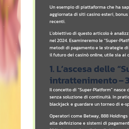
Un esempio di piattaforma che ha sap
aggiornata di siti casino esteri, bonus
recenti.
L’obiettivo di questo articolo è analiz
nel 2024. Esamineremo le “Super‑Platfor
metodi di pagamento e le strategie di 
il futuro dei casinò online, utile sia ai
1. L’ascesa delle “
intrattenimento – 
Il concetto di “Super‑Platform” nasce 
senza soluzione di continuità. In prati
blackjack e guardare un torneo di e‑spo
Operatori come Betway, 888 Holdings e
alta definizione e sistemi di pagamento