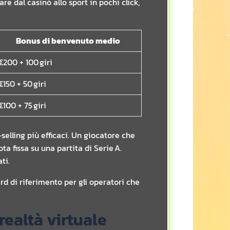
re dal casinò allo sport in pochi click,
Bonus di benvenuto medio
€200 + 100 giri
€150 + 50 giri
€100 + 75 giri
lling più efficaci. Un giocatore che
 fissa su una partita di Serie A.
ti.
rd di riferimento per gli operatori che
realtà virtuale