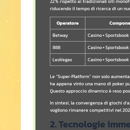
22 % rispetto ai tradizionali siti mono
riducendo il tempo di ricerca di un nuo
Operatore
Componen
Betway
Casino + Sportsbook 
888
Casino + Sportsbook 
LeoVegas
Casino + Sportsbook 
Le “Super‑Platform” non solo aumentan
ha appena vinto una mano di poker può
Questo approccio dinamico è reso possi
In sintesi, la convergenza di giochi d’
vogliono rimanere competitivi nel 202
2. Tecnologie imme