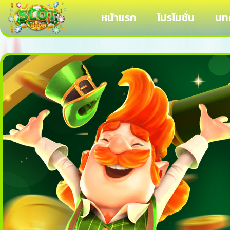
Skip
หน้าแรก
โปรโมชั่น
บท
to
content