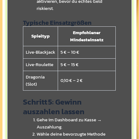
aktivieren, bevor du echtes Geld
riskierst.
Typische Einsatzgrößen
Empfohlener
Spieltyp
Mindesteinsatz
Live‑Blackjack
5 € – 10 €
Live‑Roulette
5 € – 15 €
Dragonia
0,10 € – 2 €
(Slot)
Schritt 5: Gewinn
auszahlen lassen
Gehe im Dashboard zu Kasse →
Auszahlung.
Wähle deine bevorzugte Methode