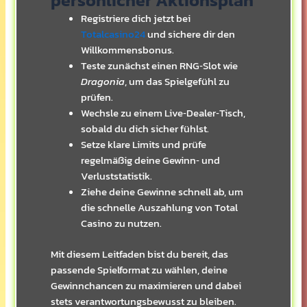
Registriere dich jetzt bei
Totalcasino24
und sichere dir den
Willkommensbonus.
Teste zunächst einen RNG‑Slot wie
Dragonia
, um das Spielgefühl zu
prüfen.
Wechsle zu einem Live‑Dealer‑Tisch,
sobald du dich sicher fühlst.
Setze klare Limits und prüfe
regelmäßig deine Gewinn‑ und
Verluststatistik.
Ziehe deine Gewinne schnell ab, um
die schnelle Auszahlung von Total
Casino zu nutzen.
Mit diesem Leitfaden bist du bereit, das
passende Spielformat zu wählen, deine
Gewinnchancen zu maximieren und dabei
stets verantwortungsbewusst zu bleiben.