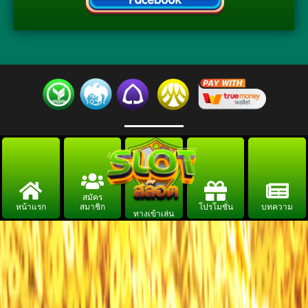
สมัคร
หน้าแรก
สมาชิก
โปรโมชั่น
บทความ
ทางเข้าเล่น