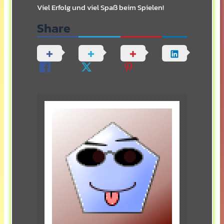
Viel Erfolg und viel Spaß beim Spielen!
Share