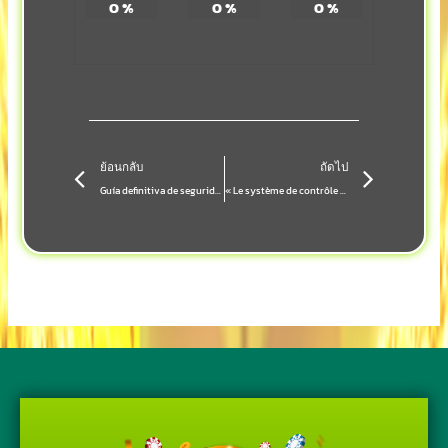
0
%
0
%
0
%
Prev
Next
ย้อนกลับ
ถัดไป
Guía definitiva de seguridad móvil en Casino Online: juega tranquilo y gana más
« Le système de contrôle de la réalité : comment les casinos modernes aident les joueurs à rester informés et responsables »