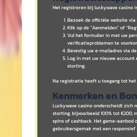
Het registreren bij luckywave casino i
Bezoek de officiële website via
Klik op de “Aanmelden” of “Regi
Vul het formulier in met uw pe
verificatieproblemen te voorko
Bevestig uw e-mailadres via de 
Log in met uw nieuwe account 
storting.
Na registratie heeft u toegang tot het
Kenmerken en Bon
Luckywave casino onderscheidt zich m
storting, bijvoorbeeld 100% tot €200, 
spins of cashback. Het game-aanbod omv
gebruikersgemak met een responsief d