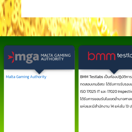
Malta Gaming Authority
( MGA ) เป็นหนึ่ง
BMM Testlabs เป็นห้องปฏิบัติการ ที
ในหน่วยงานกำกับดูแลการเล่นเกมชั้นนำทั่ว
ทดสอบเกมอิสระ ได้รับการรับรอ
โลก ผู้รับอนุญาต ตรวจสอบ สถานะการอนุ
ISO 17025 IT และ 17020 Inspect
ญาติ URL หรือบริการเกม หน่วยงาน ที่คอย
ได้รับการยอมรับในเขตอำนาจศาล
กำกับดูแลและเป็นอิสระ รับผิดชอบระเบียบ
แห่งและมีสำนักงาน 14 แห่งใน 13 
ข้องบังคับ ด้านการกำกับดูแลของกิจกรรม
การเล่นเกมทั้งหมด ระบบการทำงานมี
ประสิทธิภาพจริง ซึ่งเป็นไปตามข้อกำหนดด้าน