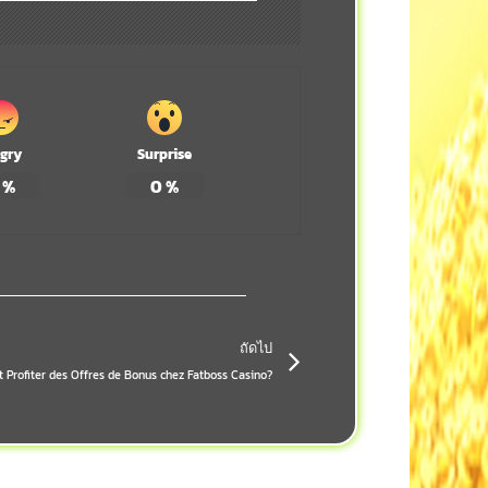
gry
Surprise
%
0
%
Next
ถัดไป
Profiter des Offres de Bonus chez Fatboss Casino?