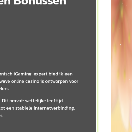
 en Bonussen
chnisch iGaming-expert bied ik een
ywave online casino is ontworpen voor
lers.
Dit omvat: wettelijke leeftijd
tot een stabiele internetverbinding.
r.