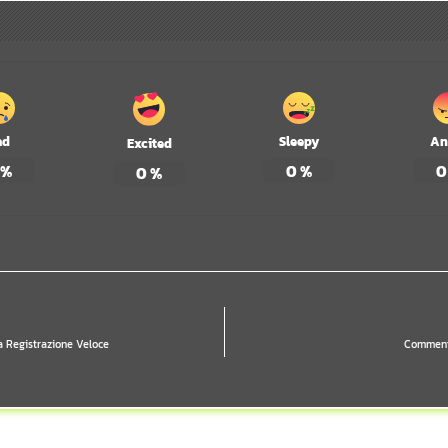
ad
Sleepy
An
Excited
%
0
%
0
0
%
a Registrazione Veloce
Comment 