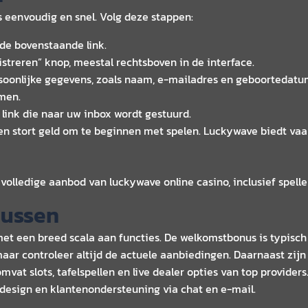
s eenvoudig en snel. Volg deze stappen:
 de bovenstaande link.
streren” knop, meestal rechtsboven in de interface.
rsoonlijke gegevens, zoals naam, e-mailadres en geboortedat
men.
link die naar uw inbox wordt gestuurd.
en stort geld om te beginnen met spelen. Luckywave biedt va
 volledige aanbod van luckywave online casino, inclusief spell
ussen
et een breed scala aan functies. De welkomstbonus is typisc
maar controleer altijd de actuele aanbiedingen. Daarnaast zij
at slots, tafelspellen en live dealer opties van top providers
esign en klantenondersteuning via chat en e-mail.