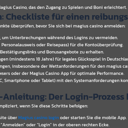
Magius Casino, das den Zugang zu Spielen und Boni erleichtert.
: Checkliste für einen reibungs
Punkte überprüfen, bevor Sie sich bei magius casino anmelden:
ng, um Unterbrechungen während des Logins zu vermeiden.
 Personalausweis oder Reisepass) für die Kontoüberprüfung.
 Bestätigungslinks und Bonusangebote zu erhalten.
en (mindestens 18 Jahre) für legales Glücksspiel in Deutschla
gen, insbesondere der Wettanforderungen für den magius ca
rowsers oder der Magius Casino App für optimale Performance.
(PC, Smartphone oder Tablet) mit den Systemanforderungen kom
t-Anleitung: Der Login-Prozess
pliziert, wenn Sie diese Schritte befolgen:
site über
Magius casino login
oder starten Sie die mobile App.
e “Anmelden” oder “Login” in der oberen rechten Ecke.