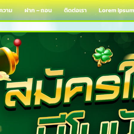
ความ
ฝาก – ถอน
ติดต่อเรา
Lorem Ipsu