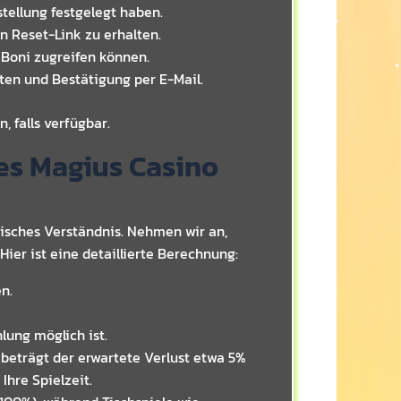
stellung festgelegt haben.
n Reset-Link zu erhalten.
 Boni zugreifen können.
aten und Bestätigung per E-Mail.
, falls verfügbar.
es Magius Casino
tisches Verständnis. Nehmen wir an,
er ist eine detaillierte Berechnung:
n.
lung möglich ist.
 beträgt der erwartete Verlust etwa 5%
Ihre Spielzeit.