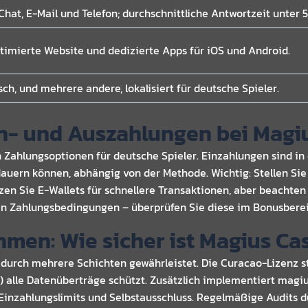
Chat, E-Mail und Telefon; durchschnittliche Antwortzeit unter 
ptimierte Website und dedizierte Apps für iOS und Android.
sch, und mehrere andere, lokalisiert für deutsche Spieler.
- und Auszahlungen bei Magi
n Zahlungsoptionen für deutsche Spieler. Einzahlungen sind in 
rn können, abhängig von der Methode. Wichtig: Stellen Sie sich
n Sie E-Wallets für schnellere Transaktionen, aber beachten
en Zahlungsbedingungen – überprüfen Sie diese im Bonusberei
men: Wie sicher ist Magius Ca
 durch mehrere Schichten gewährleistet. Die Curacao-Lizenz ste
 alle Datenüberträge schützt. Zusätzlich implementiert magius
e Einzahlungslimits und Selbstausschluss. Regelmäßige Audits