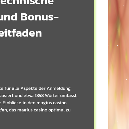
Technische
 und Bonus-
eitfaden
ce für alle Aspekte der Anmeldung,
basiert und etwa 1858 Wörter umfasst,
e Einblicke in den magius casino
elfen, das magius casino optimal zu