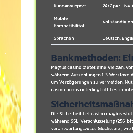
Kundensupport
24/7 per Live-
Mobile
Vollständig o
Kompatibilität
Sprachen
Deutsch, Engli
Bankmethoden: Ein
Magius casino bietet eine Vielzahl vo
während Auszahlungen 1-3 Werktage daue
um Verzögerungen zu vermeiden. Nutze
casino bonus unterliegt oft bestimmt
Sicherheitsmaßnah
Die Sicherheit bei casino magius wird
während SSL-Verschlüsselung (256-bit)
verantwortungsvolles Glücksspiel, wi