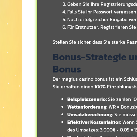
Geben Sie Ihre Registrierungsda
Falls Sie Ihr Passwort vergesse
Nach erfolgreicher Eingabe wer
Für Erstnutzer: Registrieren Si
Stellen Sie sicher, dass Sie starke Pa
Bonus-Strategie u
Bonus
Der magius casino bonus ist ein Schl
Sie erhalten einen 100% Einzahlungsbo
Beispielszenario:
Sie zahlen 10
Wettanforderung:
WR = Bonusbet
Umsatzberechnung:
Sie müssen
Effektiver Kostenfaktor:
Wenn Sp
des Umsatzes: 3.000€ × 0.05 = 15