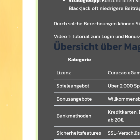
Strategietipp:
Konzentrieren Sie
Blackjack oft niedrigere Beiträ
Durch solche Berechnungen können Sie
Video 1: Tutorial zum Login und Bonus
Übersicht über Mag
Kategorie
Lizenz
Curacao eGami
Spieleangebot
Über 2.000 Spi
Bonusangebote
Willkommensbo
Kreditkarten,
Bankmethoden
ab 20€.
Sicherheitsfeatures
SSL-Verschlüss