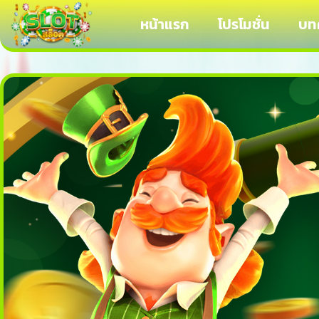
Skip
หน้าแรก
โปรโมชั่น
บท
to
content