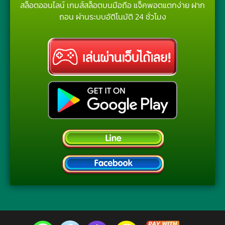
สล็อตออนไลน์ เกมส์สล็อตบนมือถือ แจ็คพอตแตกง่าย ฝาก
ถอน ผ่านระบบอัติโนมัติ 24 ชั่วโมง