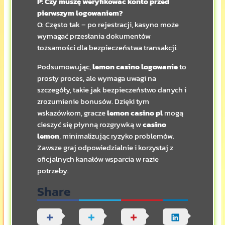
P: Czy muszę weryfikować konto przed
pierwszym logowaniem?
O: Często tak – po rejestracji, kasyno może
wymagać przesłania dokumentów
tożsamości dla bezpieczeństwa transakcji.
Podsumowując,
lemon casino logowanie
to
prosty proces, ale wymaga uwagi na
szczegóły, takie jak bezpieczeństwo danych i
zrozumienie bonusów. Dzięki tym
wskazówkom, gracze
lemon casino pl
mogą
cieszyć się płynną rozgrywką w
casino
lemon
, minimalizując ryzyko problemów.
Zawsze graj odpowiedzialnie i korzystaj z
oficjalnych kanałów wsparcia w razie
potrzeby.
Share