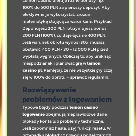
Lemon Casino oferuje różne bonusy, np.
100% do 500 PLN za pierwszy depozyt. Aby
efektywnie je wykorzystać, zrozum
matematykę stojącą za warunkami. Przykład:
Deponujesz 200 PLN, otrzymujesz bonus
200 PLN (100%), co daje łącznie 400 PLN.
Jeśli warunek obrotu wynosi 30x, musisz
obstawić: 400 PLN × 30 = 12 000 PLN przed
wypłatą wygranych. Obliczaj to, aby uniknąć
niespodzianek i planować grę w
lemon
casino pl
. Pamiętaj, że nie wszystkie gry liczą
się w 100% do obrotu – sprawdź regulamin.
Rozwiązywanie
problemów z logowaniem
Typowe błędy podczas
lemon casino
logowanie
obejmują nieprawidłowe dane,
blokady konta lub problemy techniczne.
Jeśli zapomnisz hasła, użyj funkcji resetu. W
przypadku blokady z powodu podejrzanych