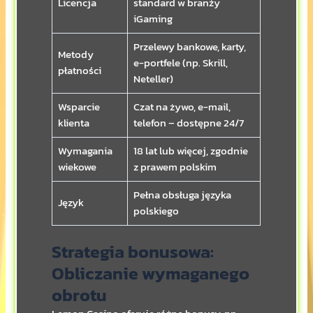
Licencja
standard w branży
iGaming
Przelewy bankowe, karty,
Metody
e-portfele (np. Skrill,
płatności
Neteller)
Wsparcie
Czat na żywo, e-mail,
klienta
telefon – dostępne 24/7
Wymagania
18 lat lub więcej, zgodnie
wiekowe
z prawem polskim
Pełna obsługa języka
Język
polskiego
Strategia bonusowa:
Obliczanie wymaganego
obrotu