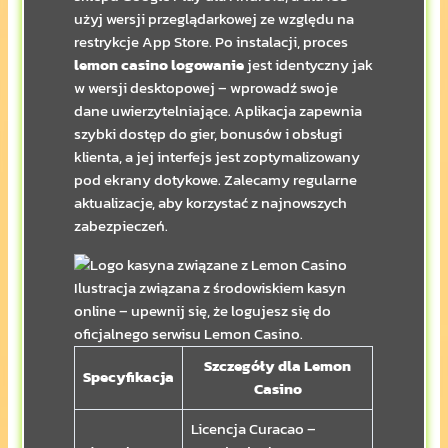
użyj wersji przeglądarkowej ze względu na
restrykcje App Store. Po instalacji, proces
lemon casino logowanie
jest identyczny jak
w wersji desktopowej – wprowadź swoje
dane uwierzytelniające. Aplikacja zapewnia
szybki dostęp do gier, bonusów i obsługi
klienta, a jej interfejs jest zoptymalizowany
pod ekrany dotykowe. Zalecamy regularne
aktualizacje, aby korzystać z najnowszych
zabezpieczeń.
Ilustracja związana z środowiskiem kasyn
online – upewnij się, że logujesz się do
oficjalnego serwisu Lemon Casino.
Szczegóły dla Lemon
Specyfikacja
Casino
Licencja Curacao –