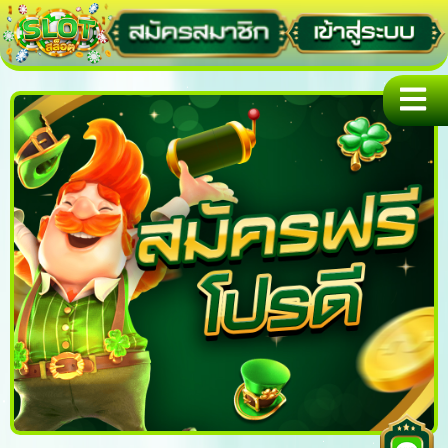
Skip
to
content