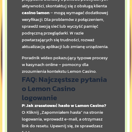
aktywności, skontaktuj się z obsługą klienta
casino lemon
– mogą wymagać dodatkowej
weryfikacji. Dla problemów z połączeniem,
sprawdź swoją sieć lub wyczyść pamięć
podręczną przeglądarki. W razie
powtarzających się trudności, rozważ
aktualizację aplikacji lub zmianę urządzenia.
Poradnik wideo pokazujący typowe procesy
w kasynach online – pomocny dla
zrozumienia kontekstu Lemon Casino.
FAQ: Najczęstsze pytania
o Lemon Casino
logowanie
P: Jak zresetować hasło w Lemon Casino?
O: Kliknij „Zapomniałem hasła” na stronie
logowania, wprowadź e-mail, a otrzymasz
link do resetu. Upewnij się, że sprawdzasz