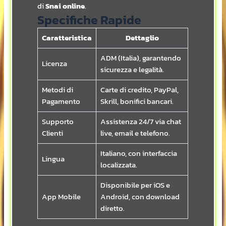
di
Snai online
.
Specifiche Rapide
Caratteristica
Dettaglio
ADM (Italia), garantendo
Licenza
sicurezza e legalità.
Metodi di
Carte di credito, PayPal,
Pagamento
Skrill, bonifici bancari.
Supporto
Assistenza 24/7 via chat
Clienti
live, email e telefono.
Italiano, con interfaccia
Lingua
localizzata.
Disponibile per iOS e
App Mobile
Android, con download
diretto.