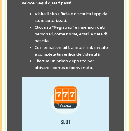
veloce. Segui questi passi:
Visita il sito ufficiale o scarica l’app da
store autorizzati.
Clicca su “Registrati” e inserisci i dati
personali, come nome, email e data di
nascita.
Conferma l’email tramite il link inviato
e completa la verifica dell’identità.
Effettua un primo deposito per
attivare i bonus di benvenuto.