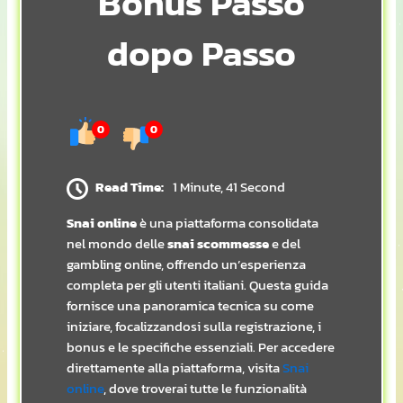
Bonus Passo
dopo Passo
0
0
Read Time:
1 Minute, 41 Second
Snai online
è una piattaforma consolidata
nel mondo delle
snai scommesse
e del
gambling online, offrendo un’esperienza
completa per gli utenti italiani. Questa guida
fornisce una panoramica tecnica su come
iniziare, focalizzandosi sulla registrazione, i
bonus e le specifiche essenziali. Per accedere
direttamente alla piattaforma, visita
Snai
online
, dove troverai tutte le funzionalità