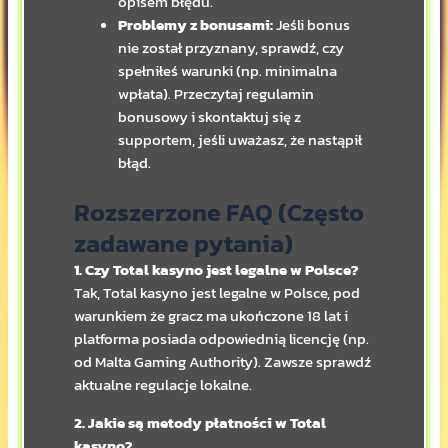
opisem błędu.
Problemy z bonusami:
Jeśli bonus
nie został przyznany, sprawdź, czy
spełniłeś warunki (np. minimalna
wpłata). Przeczytaj regulamin
bonusowy i skontaktuj się z
supportem, jeśli uważasz, że nastąpił
błąd.
Rozszerzone FAQ (Często
zadawane pytania)
1. Czy Total kasyno jest legalne w Polsce?
Tak, Total kasyno jest legalne w Polsce, pod
warunkiem że gracz ma ukończone 18 lat i
platforma posiada odpowiednią licencję (np.
od Malta Gaming Authority). Zawsze sprawdź
aktualne regulacje lokalne.
2. Jakie są metody płatności w Total
kasyno?