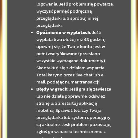
logowania. Jeśli problem się powtarza,
wyczyść pamięć podręczną
przeglądarki lub spróbuj innej
przeglądarki.
Opóźnienia w wypłatach:
Jeśli
wypłata trwa dłużej niż 48 godzin,
upewnij się, że Twoje konto jest w
pełni zweryfikowane (przesłano
wszystkie wymagane dokumenty).
Skontaktuj się z działem wsparcia
Total kasyno przez live chat lub e-
mail, podając numer transakcji.
Błędy w grach:
Jeśli gra się zawiesza
lub nie działa poprawnie, odśwież
stronę lub zrestartuj aplikację
mobilną. Sprawdź też, czy Twoja
przeglądarka lub system operacyjny
są aktualne. Jeśli problem pozostaje,
zgłoś go wsparciu technicznemu z