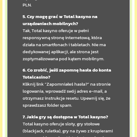
PLN.
5. Czy mogę grać w Total kasyno na
urządzeniach mobilnych?
Tak, Total kasyno oferuje w pełni
responsywną stronę internetową, która
działa na smartfonach i tabletach. Nie ma
dedykowanej aplikacji, ale strona jest
zoptymalizowana pod kątem mobilnym.
6. Co zrobić, jeśli zapomnę hasła do konta
Totalcasino?
Kliknij link “Zapomniałeś hasła?” na stronie
logowania, wprowadź swój adres e-mail, a
otrzymasz instrukcje resetu. Upewnij się, że
sprawdzasz folder spam.
7. Jakie gry są dostępne w Total kasyno?
Total kasyno oferuje sloty, gry stołowe
(blackjack, ruletka), gry na żywo z krupierami