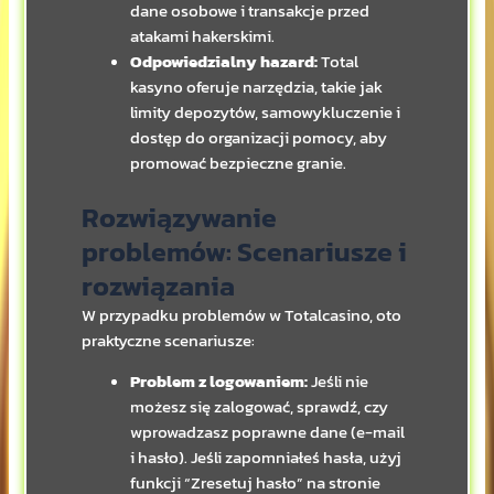
dane osobowe i transakcje przed
atakami hakerskimi.
Odpowiedzialny hazard:
Total
kasyno oferuje narzędzia, takie jak
limity depozytów, samowykluczenie i
dostęp do organizacji pomocy, aby
promować bezpieczne granie.
Rozwiązywanie
problemów: Scenariusze i
rozwiązania
W przypadku problemów w Totalcasino, oto
praktyczne scenariusze:
Problem z logowaniem:
Jeśli nie
możesz się zalogować, sprawdź, czy
wprowadzasz poprawne dane (e-mail
i hasło). Jeśli zapomniałeś hasła, użyj
funkcji “Zresetuj hasło” na stronie