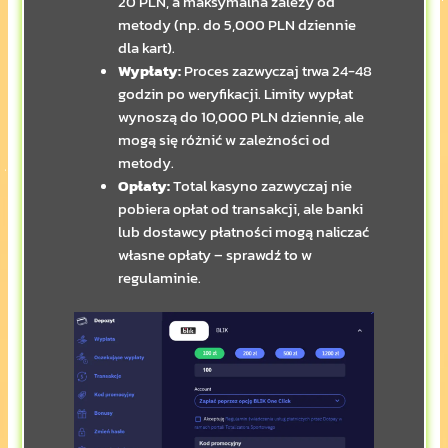
20 PLN, a maksymalna zależy od
metody (np. do 5,000 PLN dziennie
dla kart).
Wypłaty:
Proces zazwyczaj trwa 24-48
godzin po weryfikacji. Limity wypłat
wynoszą do 10,000 PLN dziennie, ale
mogą się różnić w zależności od
metody.
Opłaty:
Total kasyno zazwyczaj nie
pobiera opłat od transakcji, ale banki
lub dostawcy płatności mogą naliczać
własne opłaty – sprawdź to w
regulaminie.