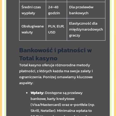
Średni czas
24-48
Dla przelewów
wypłaty
godzin
bankowych
Elastyczność dla
Obsługiwane
PLN, EUR,
międzynarodowych
waluty
USD
graczy
Bankowość i płatności w
Total kasyno
Total kasyno oferuje różnorodne metody
płatności, z których każda ma swoje zalety i
ograniczenia. Poniżej omawiamy kluczowe
aspekty:
Wpłaty:
Dostępne są przelewy
bankowe, karty kredytowe
(Visa/Mastercard) oraz e-portfele (np.
Skrill, Neteller). Minimalna wpłata to