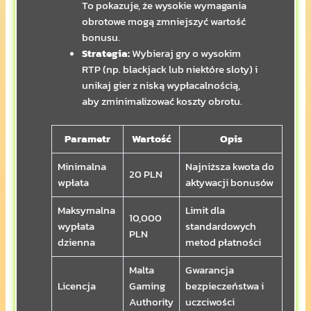
To pokazuje, że wysokie wymagania
obrotowe mogą zmniejszyć wartość
bonusu.
Strategia:
Wybieraj gry o wysokim
RTP (np. blackjack lub niektóre sloty) i
unikaj gier z niską wypłacalnością,
aby zminimalizować koszty obrotu.
Parametr
Wartość
Opis
Minimalna
Najniższa kwota do
20 PLN
wpłata
aktywacji bonusów
Maksymalna
Limit dla
10,000
wypłata
standardowych
PLN
dzienna
metod płatności
Malta
Gwarancja
Licencja
Gaming
bezpieczeństwa i
Authority
uczciwości