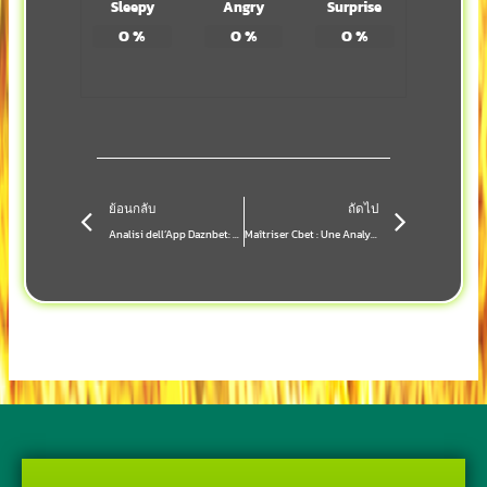
Sleepy
Angry
Surprise
0
%
0
%
0
%
Prev
Next
ย้อนกลับ
ถัดไป
Analisi dell’App Daznbet: Una Guida Pratica alla Registrazione e ai Bonus
Maîtriser Cbet : Une Analyse Technique des Bonus et de la Sécurité – Guide Exhaustif