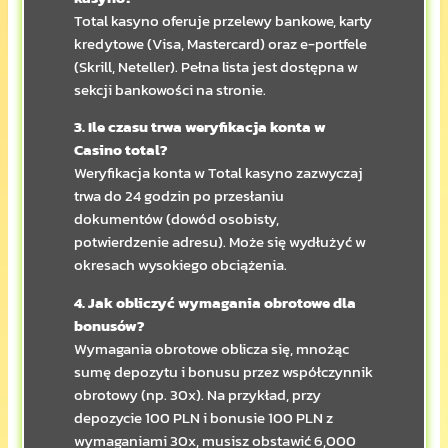
Total kasyno oferuje przelewy bankowe, karty
kredytowe (Visa, Mastercard) oraz e-portfele
(Skrill, Neteller). Pełna lista jest dostępna w
sekcji bankowości na stronie.
3. Ile czasu trwa weryfikacja konta w
Casino total?
Weryfikacja konta w Total kasyno zazwyczaj
trwa do 24 godzin po przesłaniu
dokumentów (dowód osobisty,
potwierdzenie adresu). Może się wydłużyć w
okresach wysokiego obciążenia.
4. Jak obliczyć wymagania obrotowe dla
bonusów?
Wymagania obrotowe oblicza się, mnożąc
sumę depozytu i bonusu przez współczynnik
obrotowy (np. 30x). Na przykład, przy
depozycie 100 PLN i bonusie 100 PLN z
wymaganiami 30x, musisz obstawić 6,000