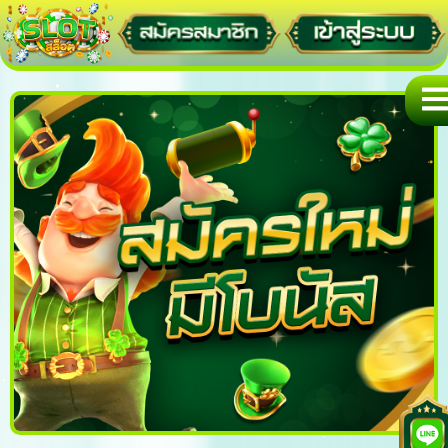
Skip
to
content