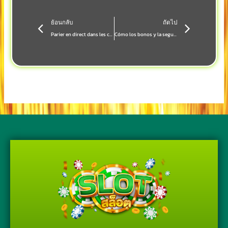
Prev
Next
ย้อนกลับ
ถัดไป
Parier en direct dans les casinos modernes : transformer le chaos du sport en opportunités gagnantes
Cómo los bonos y la seguridad de pagos hacen de Casino Online la mejor opción para jugadores españoles