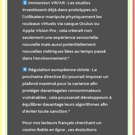
Immersion VR/AR : Les studios
investissent déjà dans prototypes où
l’utilisateur manipule physiquement les
rouleaux virtuels via casque Oculus ou
Apple Vision Pro ; cela créerait non
seulement une expérience sensorielle
nouvelle mais aussi potentiellement
nouvelles métriques liées au temps passé
dans l’environnement.*
Régulation européenne stricte : La
prochaine directive EU pourrait imposer un
plafond maximal pour la variance afin
protéger davantageles consommateurs
vulnérables ; cela pousserait développeurs à
équilibrer davantage leurs algorithmes afin
d’éviter toute sanction.*
Pour nos lecteurs français cherchant un
casino fiable en ligne
, ces évolutions