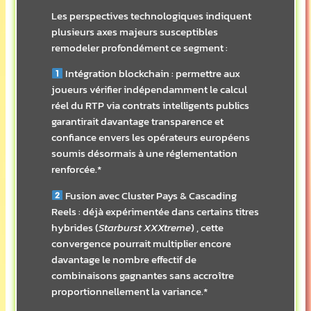
Les perspectives technologiques indiquent
plusieurs axes majeurs susceptibles
remodeler profondément ce segment :
Intégration blockchain : permettre aux
joueurs vérifier indépendamment le calcul
réel du RTP via contrats intelligents publics
garantirait davantage transparence et
confiance envers les opérateurs européens
soumis désormais à une réglementation
renforcée.*
Fusion avec Cluster Pays & Cascading
Reels : déjà expérimentée dans certains titres
hybrides (
Starburst XXXtreme
) , cette
convergence pourrait multiplier encore
davantage le nombre effectif de
combinaisons gagnantes sans accroître
proportionnellement la variance.*