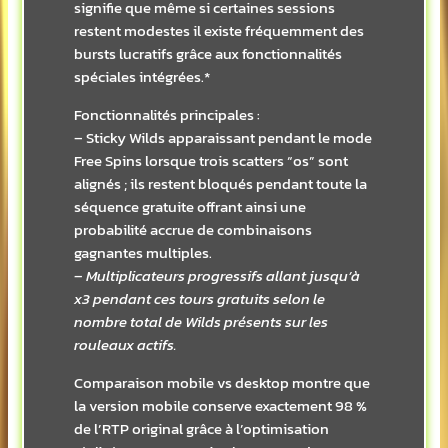
signifie que même si certaines sessions
restent modestes il existe fréquemment des
bursts lucratifs grâce aux fonctionnalités
spéciales intégrées.*
Fonctionnalités principales :
– Sticky Wilds apparaissant pendant le mode
Free Spins lorsque trois scatters “os” sont
alignés ; ils restent bloqués pendant toute la
séquence gratuite offrant ainsi une
probabilité accrue de combinaisons
gagnantes multiples.
– Multiplicateurs progressifs allant jusqu’à
x3 pendant ces tours gratuits selon le
nombre total de Wilds présents sur les
rouleaux actifs.
Comparaison mobile vs desktop montre que
la version mobile conserve exactement 98 %
de l’RTP original grâce à l’optimisation