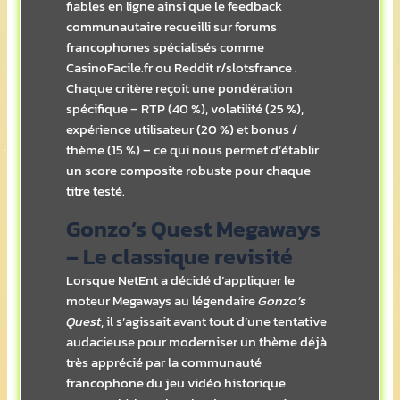
fiables en ligne ainsi que le feedback
communautaire recueilli sur forums
francophones spécialisés comme
CasinoFacile.fr ou Reddit r/slotsfrance .
Chaque critère reçoit une pondération
spécifique – RTP (40 %), volatilité (25 %),
expérience utilisateur (20 %) et bonus /
thème (15 %) – ce qui nous permet d’établir
un score composite robuste pour chaque
titre testé.
Gonzo’s Quest Megaways
– Le classique revisité
Lorsque NetEnt a décidé d’appliquer le
moteur Megaways au légendaire
Gonzo’s
Quest
, il s’agissait avant tout d’une tentative
audacieuse pour moderniser un thème déjà
très apprécié par la communauté
francophone du jeu vidéo historique