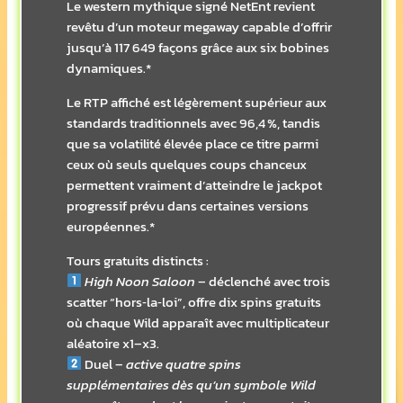
Le western mythique signé NetEnt revient
revêtu d’un moteur megaway capable d’offrir
jusqu’à 117 649 façons grâce aux six bobines
dynamiques.*
Le RTP affiché est légèrement supérieur aux
standards traditionnels avec 96,4 %, tandis
que sa volatilité élevée place ce titre parmi
ceux où seuls quelques coups chanceux
permettent vraiment d’atteindre le jackpot
progressif prévu dans certaines versions
européennes.*
Tours gratuits distincts :
High Noon Saloon
– déclenché avec trois
scatter “hors‑la‑loi”, offre dix spins gratuits
où chaque Wild apparaît avec multiplicateur
aléatoire x1–x3.
Duel
– active quatre spins
supplémentaires dès qu’un symbole Wild