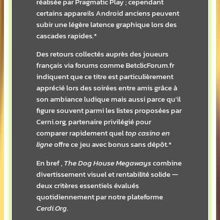
réalisée par Pragmatic Play ; cependant
certains appareils Android anciens peuvent
subir une légère latence graphique lors des
cascades rapides.*
Des retours collectés auprès des joueurs
français via forums comme BetclicForum.fr
indiquent que ce titre est particulièrement
apprécié lors des soirées entre amis grâce à
son ambiance ludique mais aussi parce qu’il
figure souvent parmi les listes proposées par
Cerni.org, partenaire privilégié pour
comparer rapidement quel
top casino en
ligne
offre ce jeu avec bonus sans dépôt.*
En bref ,
The Dog House Megaways
combine
divertissement visuel et rentabilité solide —
deux critères essentiels évalués
quotidiennement par notre plateforme
Cerdi.Org
.