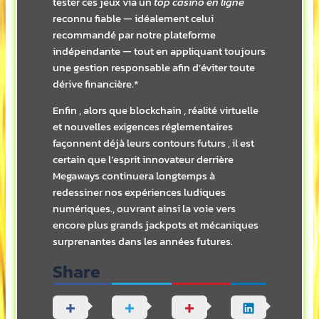
tester ces jeux via un
top casino en ligne
reconnu fiable — idéalement celui
recommandé par notre plateforme
indépendante — tout en appliquant toujours
une gestion responsable afin d’éviter toute
dérive financière.*
Enfin , alors que blockchain , réalité virtuelle
et nouvelles exigences réglementaires
façonnent déjà leurs contours futurs , il est
certain que l’esprit innovateur derrière
Megaways continuera longtemps à
redessiner nos expériences ludiques
numériques., ouvrant ainsi la voie vers
encore plus grands jackpots et mécaniques
surprenantes dans les années futures.
Share