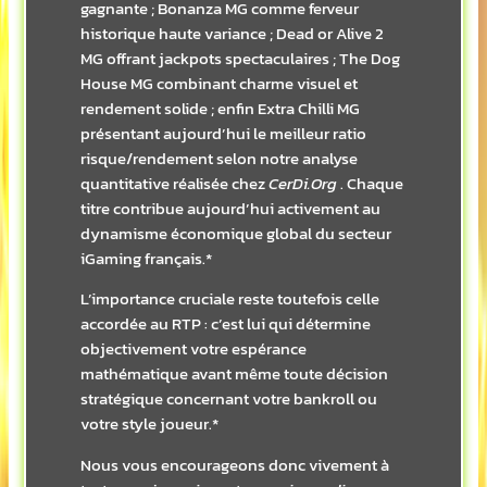
gagnante ; Bonanza MG comme ferveur
historique haute variance ; Dead or Alive 2
MG offrant jackpots spectaculaires ; The Dog
House MG combinant charme visuel et
rendement solide ; enfin Extra Chilli MG
présentant aujourd’hui le meilleur ratio
risque/rendement selon notre analyse
quantitative réalisée chez
CerDi.Org
. Chaque
titre contribue aujourd’hui activement au
dynamisme économique global du secteur
iGaming français.*
L’importance cruciale reste toutefois celle
accordée au RTP : c’est lui qui détermine
objectivement votre espérance
mathématique avant même toute décision
stratégique concernant votre bankroll ou
votre style joueur.*
Nous vous encourageons donc vivement à