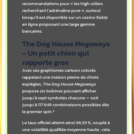
recommandations pour « les high rollers
recherchant l’adrénaline pure », surtout
lorsqu’il est disponible sur un
casino fiable
en ligne
proposant une large gamme
bancaires.
The Dog House Megaways
– Un petit chien qui
rapporte gros
Avec ses graphismes cartoon colorés
rappelant une maison pleine de chiots
espiègles,
The Dog House Megaways
propose six bobines pouvant afficher
jusqu’à sept symboles chacune — soit
jusqu’à 117 649 combinaisons possibles dès
le premier spin.*
Le taux officiel atteint ainsi 96,55 %, couplé à
une volatilité qualifiée moyenne‑haute ; cela