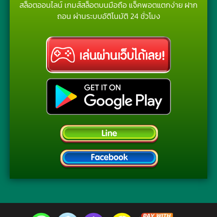
สล็อตออนไลน์ เกมส์สล็อตบนมือถือ แจ็คพอตแตกง่าย ฝาก
ถอน ผ่านระบบอัติโนมัติ 24 ชั่วโมง