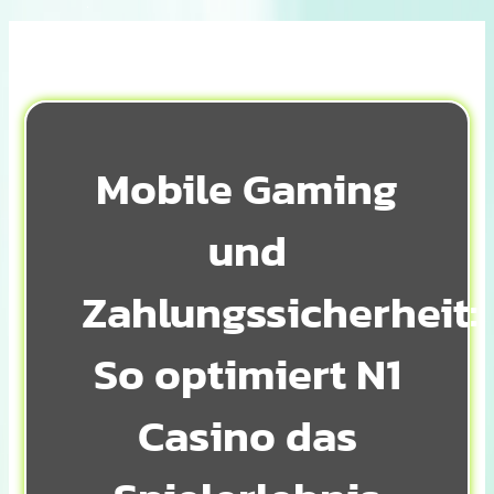
Mobile Gaming
und
Zahlungssicherheit:
So optimiert N1
Casino das