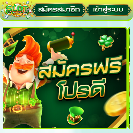
Skip
to
content