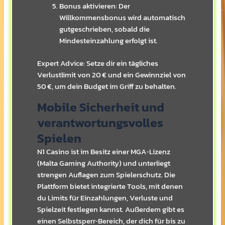
Bonus aktivieren: Der
Willkommensbonus wird automatisch
gutgeschrieben, sobald die
Mindesteinzahlung erfolgt ist.
Expert Advice: Setze dir ein tägliches
Verlustlimit von 20 € und ein Gewinnziel von
50 €, um dein Budget im Griff zu behalten.
Mobile Sicherheit und
verantwortungsvolles
Spielen
N1 Casino ist im Besitz einer MGA‑Lizenz
(Malta Gaming Authority) und unterliegt
strengen Auflagen zum Spielerschutz. Die
Plattform bietet integrierte Tools, mit denen
du Limits für Einzahlungen, Verluste und
Spielzeit festlegen kannst. Außerdem gibt es
einen Selbstsperr‑Bereich, der dich für bis zu