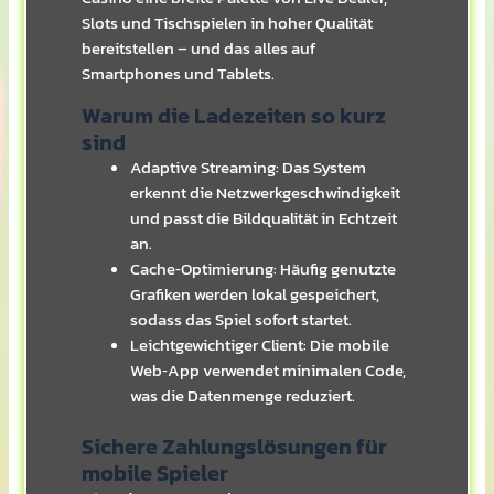
Slots und Tischspielen in hoher Qualität
bereitstellen – und das alles auf
Smartphones und Tablets.
Warum die Ladezeiten so kurz
sind
Adaptive Streaming: Das System
erkennt die Netzwerkgeschwindigkeit
und passt die Bildqualität in Echtzeit
an.
Cache‑Optimierung: Häufig genutzte
Grafiken werden lokal gespeichert,
sodass das Spiel sofort startet.
Leichtgewichtiger Client: Die mobile
Web‑App verwendet minimalen Code,
was die Datenmenge reduziert.
Sichere Zahlungslösungen für
mobile Spieler