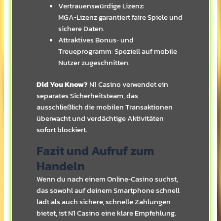
Vertrauenswürdige Lizenz:
MGA‑Lizenz garantiert faire Spiele und
sichere Daten.
Attraktives Bonus‑ und
Treueprogramm: Speziell auf mobile
Nutzer zugeschnitten.
Did You Know?
N1 Casino verwendet ein
separates Sicherheitsteam, das
ausschließlich die mobilen Transaktionen
überwacht und verdächtige Aktivitäten
sofort blockiert.
Fazit und Aufruf zum
Handeln
Wenn du nach einem Online‑Casino suchst,
das sowohl auf deinem Smartphone schnell
lädt als auch sichere, schnelle Zahlungen
bietet, ist N1 Casino eine klare Empfehlung.