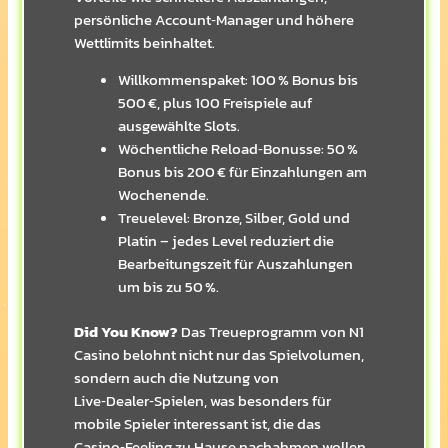
persönliche Account‑Manager und höhere
Wettlimits beinhaltet.
Willkommenspaket: 100 % Bonus bis
500 €, plus 100 Freispiele auf
ausgewählte Slots.
Wöchentliche Reload‑Bonusse: 50 %
Bonus bis 200 € für Einzahlungen am
Wochenende.
Treuelevel: Bronze, Silber, Gold und
Platin – jedes Level reduziert die
Bearbeitungszeit für Auszahlungen
um bis zu 50 %.
Did You Know?
Das Treueprogramm von N1
Casino belohnt nicht nur das Spielvolumen,
sondern auch die Nutzung von
Live‑Dealer‑Spielen, was besonders für
mobile Spieler interessant ist, die das
Casino‑Feeling zu Hause nachahmen wollen.