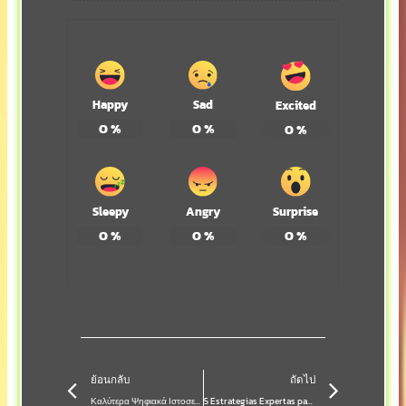
Happy
Sad
Excited
0
%
0
%
0
%
Sleepy
Angry
Surprise
0
%
0
%
0
%
Prev
Next
ย้อนกลับ
ถัดไป
Καλύτερα Ψηφιακά Ιστοσελίδες Τυχερών Παιχνιδιών Λειτουργεί Με Κρυπτονομισματικές Πληρωμές • κράτος μέλος της Ευρωπαϊκής Ένωσης Play & Earn
5 Estrategias Expertas para Sacar el Máximo Provecho de los Bonos en **Casino Online**