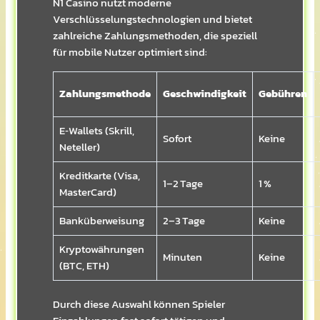
N1 Casino nutzt moderne
Verschlüsselungstechnologien und bietet
zahlreiche Zahlungsmethoden, die speziell
für mobile Nutzer optimiert sind:
Zahlungsmethode
Geschwindigkeit
Gebühren
E‑Wallets (Skrill,
Sofort
Keine
Neteller)
Kreditkarte (Visa,
1–2 Tage
1 %
MasterCard)
Banküberweisung
2–3 Tage
Keine
Kryptowährungen
Minuten
Keine
(BTC, ETH)
Durch diese Auswahl können Spieler