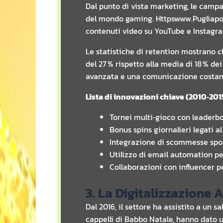
Dal punto di vista marketing, le camp
del mondo gaming. Httpswww.Pugliaposi
contenuti video su YouTube e Instagram
Le statistiche di retention mostrano ch
del 27 % rispetto alla media di 18 % de
avanzata e una comunicazione costante
Lista di innovazioni chiave (2010‑201
Tornei multi‑gioco con leaderbo
Bonus spins giornalieri legati 
Integrazione di scommesse sport
Utilizzo di email automation pe
Collaborazioni con influencer pe
3. La Digitalizzazione 
Dal 2016, il settore ha assistito a un sa
cappelli di Babbo Natale, hanno dato un