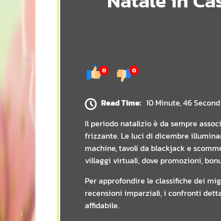
Natale in Cas
0
0
Read Time:
10 Minute, 46 Second
Il periodo natalizio è da sempre associ
frizzante. Le luci di dicembre illumina
machine, tavoli da blackjack e scommes
villaggi virtuali, dove promozioni, bo
Per approfondire le classifiche dei migl
recensioni imparziali, i confronti dett
affidabile.