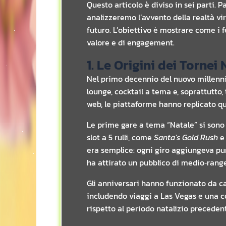
Questo articolo è diviso in sei parti. P
analizzeremo l’avvento della realtà vi
futuro. L’obiettivo è mostrare come i 
valore e di engagement.
1. Le Origini dei Tornei 
Nel primo decennio del nuovo millennio,
lounge, cocktail a tema e, soprattutto
web, le piattaforme hanno replicato q
Le prime gare a tema “Natale” si sono
slot a 5 rulli, come
Santa’s Gold Rush
era semplice: ogni giro aggiungeva pun
ha attirato un pubblico di medio‑range
Gli anniversari hanno funzionato da ca
includendo viaggi a Las Vegas e una co
rispetto al periodo natalizio preceden