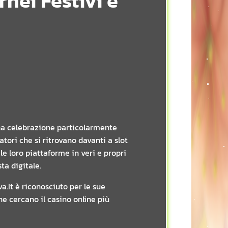
rnei Festivi e
 una celebrazione particolarmente
atori che si ritrovano davanti a slot
e loro piattaforme in veri e propri
ta digitale.
va.It è riconosciuto per le sue
he cercano il casino online più