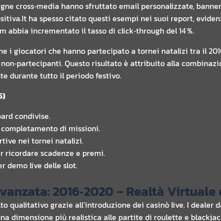
agne cross‑media hanno sfruttato email personalizzate, banner
tiva.It ha spesso citato questi esempi nei suoi report, evide
 abbia incrementato il tasso di click‑through del 14 %.
e i giocatori che hanno partecipato a tornei natalizi tra il 201
i non‑partecipanti. Questo risultato è attribuito alla combinazi
 durante tutto il periodo festivo.
5)
ard condivise.
al completamento di missioni.
ive nei tornei natalizi.
r ricordare scadenze e premi.
r demo live delle slot.
Avanzata: 2016‑2020 – Realtà Virtuale 
lto qualitativo grazie all’introduzione dei casinò live. I dealer d
a dimensione più realistica alle partite di roulette e blackjack