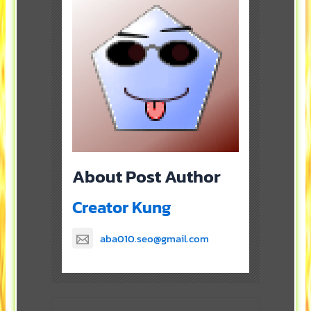
About Post Author
Creator Kung
aba010.seo@gmail.com