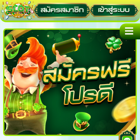
Skip
to
content