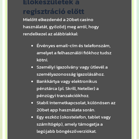
Előkészületek a
regisztráció előtt
Mielőtt elkezdenéd a 20bet casino
használatát, győződj meg arról, hogy
rendelkezel az alábbiakkal:
Érvényes email-cím és telefonszám,
amelyet a felhasználói fiókhoz tudsz
kötni.
Személyi igazolvány vagy útlevél a
személyazonosság igazolásához.
Bankkártya vagy elektronikus
pénztárca (pl. Skrill, Neteller) a
pénzügyi tranzakciókhoz.
Stabil internetkapcsolat, különösen az
20bet app használata során.
Egy eszköz (okostelefon, tablet vagy
számítógép), amely támogatja a
legújabb böngészőverziókat.