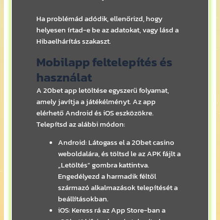
Ha problémád adódik, ellenőrizd, hogy
helyesen írtad-e be az adatokat, vagy lásd a
Hibaelhárítás szakaszt.
Mobilapp feltelepítés és
használat
A 20bet app letöltése egyszerű folyamat,
amely javítja a játékélményt. Az app
elérhető Android és iOS eszközökre.
Telepítsd az alábbi módon:
Android: Látogass el a 20bet casino
weboldalára, és töltsd le az APK fájlt a
„Letöltés” gombra kattintva.
Engedélyezd a harmadik féltől
származó alkalmazások telepítését a
beállításokban.
iOS: Keress rá az App Store-ban a