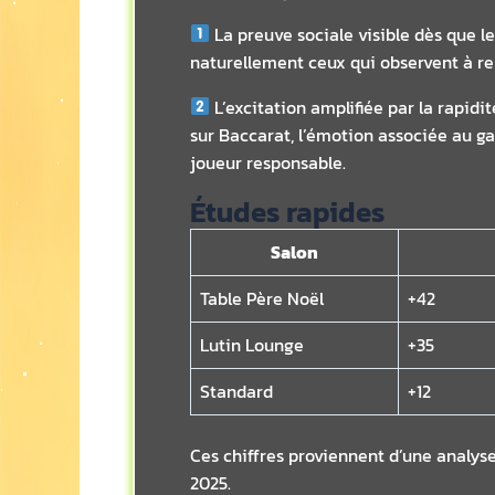
La preuve sociale visible dès que le
naturellement ceux qui observent à repr
L’excitation amplifiée par la rapid
sur Baccarat, l’émotion associée au g
joueur responsable.
Études rapides
Salon
Table Père Noël
+42
Lutin Lounge
+35
Standard
+12
Ces chiffres proviennent d’une analys
2025.