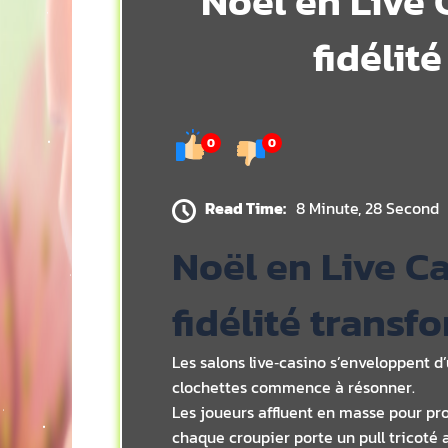
Noël en Live
fidélit
0
0
Read Time:
8 Minute, 28 Second
Noël en Live 
fidélité transf
Les salons live‑casino s’enveloppent d
clochettes commence à résonner.
Les joueurs affluent en masse pour pro
chaque croupier porte un pull tricoté 