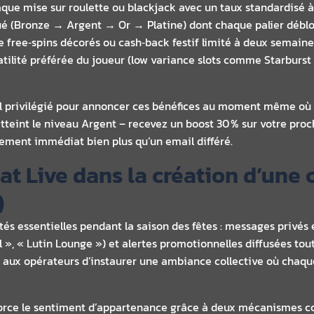
que mise sur roulette ou blackjack avec un taux standardisé à 
é (Bronze → Argent → Or → Platine) dont chaque palier débloq
 free‑spins décorés ou cash‑back festif limité à deux semaines
latilité préférée du joueur (low variance slots comme Starbur
nal privilégié pour annoncer ces bénéfices au moment même où 
atteint le niveau Argent – recevez un boost 30 % sur votre pr
gement immédiat bien plus qu’un email différé.
hat Live dans la création d’un
)
tés essentielles pendant la saison des fêtes : messages privés 
», « Lutin Lounge ») et alertes promotionnelles diffusées tou
 aux opérateurs d’instaurer une ambiance collective où chaqu
orce le sentiment d’appartenance grâce à deux mécanismes c