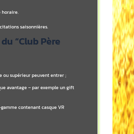
 horaire.
itations saisonnières.
e du “Club Père
e ou supérieur peuvent entrer ;
ue avantage – par exemple un gift
‑de‑gamme contenant casque VR