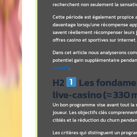
recherchent non seulement la sensati
Cette période est également propice au
davantage lorsqu’une récompense appara
savent réellement récompenser leurs jo
offres casino et sportives sur internet.
Dans cet article nous analyserons com
potentiel gain supplémentaire pendant
sportifs
.
H2
Les fondamen
live‑casino (≈ 330 
Un bon programme vise avant tout la ré
joueur. Les objectifs clés comprennent
ciblés et la réduction du churn penda
Les critères qui distinguent un progra