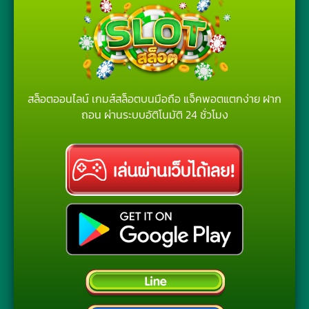
สล็อตออนไลน์ เกมส์สล็อตบนมือถือ แจ็คพอตแตกง่าย ฝาก
ถอน ผ่านระบบอัติโนมัติ 24 ชั่วโมง