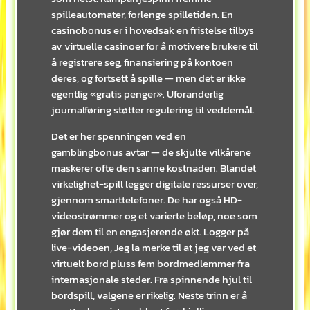
spilleautomater, forlenge spilletiden. En
casinobonus er i hovedsak en fristelse tilbys
av virtuelle casinoer for å motivere brukere til
å registrere seg, finansiering på kontoen
deres, og fortsett å spille — men det er ikke
egentlig «gratis penger». Uforanderlig
journalføring støtter regulering til veddemål.
Det er her spenningen ved en
gamblingbonus avtar — de skjulte vilkårene
maskerer ofte den sanne kostnaden. Blandet
virkelighet-spill legger digitale ressurser over,
gjennom smarttelefoner. De har også HD-
videostrømmer og et varierte beløp, noe som
gjør dem til en engasjerende økt. Logger på
live-videoen, Jeg la merke til at jeg var ved et
virtuelt bord pluss fem bordmedlemmer fra
internasjonale steder. Fra spinnende hjul til
bordspill, valgene er rikelig. Neste trinn er å