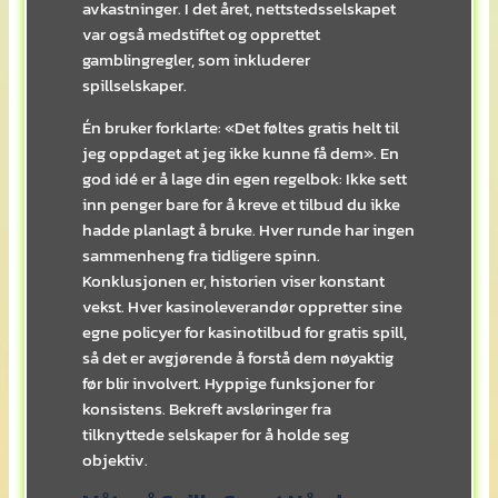
avkastninger. I det året, nettstedsselskapet
var også medstiftet og opprettet
gamblingregler, som inkluderer
spillselskaper.
Én bruker forklarte: «Det føltes gratis helt til
jeg oppdaget at jeg ikke kunne få dem». En
god idé er å lage din egen regelbok: Ikke sett
inn penger bare for å kreve et tilbud du ikke
hadde planlagt å bruke. Hver runde har ingen
sammenheng fra tidligere spinn.
Konklusjonen er, historien viser konstant
vekst. Hver kasinoleverandør oppretter sine
egne policyer for kasinotilbud for gratis spill,
så det er avgjørende å forstå dem nøyaktig
før blir involvert. Hyppige funksjoner for
konsistens. Bekreft avsløringer fra
tilknyttede selskaper for å holde seg
objektiv.