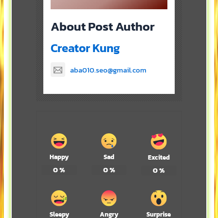
About Post Author
Creator Kung
aba010.seo@gmail.com
Happy
Sad
Excited
0
%
0
%
0
%
Sleepy
Angry
Surprise