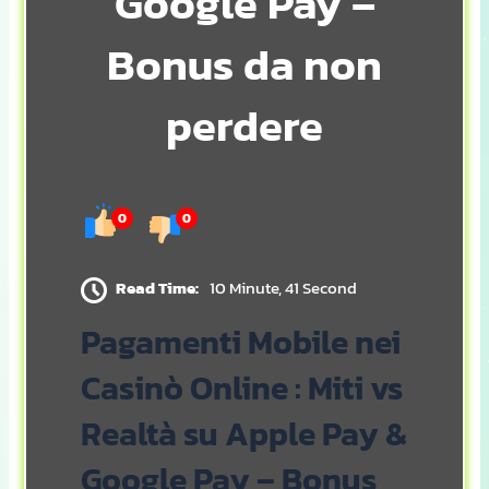
Google Pay –
Bonus da non
perdere
0
0
Read Time:
10 Minute, 41 Second
Pagamenti Mobile nei
Casinò Online : Miti vs
Realtà su Apple Pay &
Google Pay – Bonus