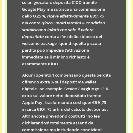
se un giocatore deposita €100 tramite
Google Play ma subisce una commissione
dello 0,25 %
, riceve effettivamente €99 ,75
nel conto gioco ; molti termini & condition
stabiliscono infatti che solo il valore
depositato
conta ai fini dello sblocco del
welcome package , quindi quella piccola
perdita può impedire l’attivazione
immediata se il minimo richiesto è
esattamente €100 .
Alcuni operatorI compensano questa perdita
offrendo extra % sui deposit via wallet
digitale : ad esempio
CasinoY
aggiunge +2 %
extra sul valore netto depositato tramite
Apple Pay , trasformando così quei €99 ,75
in circa €101 ,75 ai fini del calcolo del bonus .
Altri ancora prevedono costrutti “no fee”
dichiarandosi totalmente assenti da
commissione ma includendo condizioni