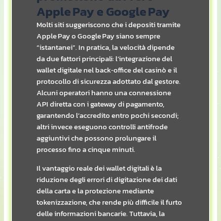
Apple Pay e Google Pay
Molti siti suggeriscono che i depositi tramite
Apple Pay o Google Pay siano sempre
“istantanei”. In pratica, la velocità dipende
da due fattori principali: l’integrazione del
wallet digitale nel back‑office del casinò e il
protocollo di sicurezza adottato dal gestore.
Alcuni operatori hanno una connessione
API diretta con i gateway di pagamento,
garantendo l’accredito entro pochi secondi;
altri invece eseguono controlli antifrode
aggiuntivi che possono prolungare il
processo fino a cinque minuti.
Il vantaggio reale dei wallet digitali è la
riduzione degli errori di digitazione dei dati
della carta e la protezione mediante
tokenizzazione, che rende più difficile il furto
delle informazioni bancarie. Tuttavia, la