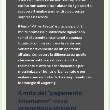
AAMS e fornisce recensioni dettagliate sui
casino non aams sicuri, aiutando i giocatori a
scegliere il miglior partner di gioco senza
sorprese nascoste.
Il tema “Miti vs Realtà” è cruciale perché
molte promesse pubblicitarie riguardano
tempi di accredito istantanei o assenza
totale di commissioni, ma la verità può
variare notevolmente da un operatore
all’altro. Conoscere la differenza tra quello
che viene pubblicizzato e quello che
realmente si ottiene è fondamentale per
massimizzare i bonus di benvenuto e per
evitare spiacevoli ritardi che compromettono
le strategie di wagering.
Il mito del “pagamento
istantaneo”: cosa
promettono davvero