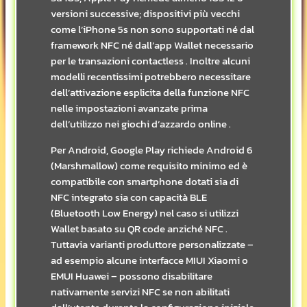
versioni successive; dispositivi più vecchi
come l’iPhone 5s non sono supportati né dal
framework NFC né dall’app Wallet necessario
per le transazioni contactless . Inoltre alcuni
modelli recentissimi potrebbero necessitare
dell’attivazione esplicita della funzione NFC
nelle impostazioni avanzate prima
dell’utilizzo nei giochi d’azzardo online .
Per Android, Google Play richiede Android 6
(Marshmallow) come requisito minimo ed è
compatibile con smartphone dotati sia di
NFC integrato sia con capacità BLE
(Bluetooth Low Energy) nel caso si utilizzi
Wallet basato su QR code anziché NFC .
Tuttavia varianti produttore personalizzate –
ad esempio alcune interfacce MIUI Xiaomi o
EMUI Huawei – possono disabilitare
nativamente servizi NFC se non abilitati