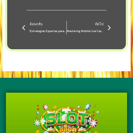
Prev
Next
ย้อนกลับ
ถัดไป
Estrategias Expertas para Shows en Vivo y Slots con Free Spins en Casino Online
Mastering Mobile Live Casino Play: How Nationalbet Connects Players to Real‑Time Wins