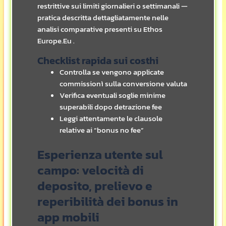
restrittive sui limiti giornalieri o settimanali —
pratica descritta dettagliatamente nelle
analisi comparative presenti su Ethos
Europe.Eu .
Checklist rapida sui cost​hi
Controlla se vengono applicate
commissionì sulla conversione valuta
Verifica eventuali soglie minime
superabili dopo detrazione fee
Leggi attentamente le clausole
relative ai “bonus no fee”
Esperienza utente sul
campo: velocità di
deposito, prelievo e
reperibilità dei bonus in
app mobili