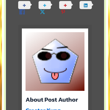
About Post Author