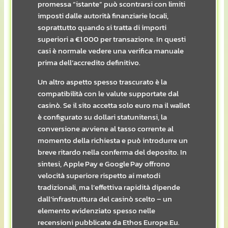
promessa “istante” può scontrarsi con limiti
imposti dalle autorità finanziarie locali,
soprattutto quando si tratta di importi
superiori a €1 000 per transazione. In questi
casi è normale vedere una verifica manuale
prima dell’accredito definitivo.
Un altro aspetto spesso trascurato è la
compatibilità con le valute supportate dal
casinò. Se il sito accetta solo euro ma il wallet
è configurato su dollari statunitensi, la
conversione avviene al tasso corrente al
momento della richiesta e può introdurre un
breve ritardo nella conferma del deposito. In
sintesi, Apple Pay e Google Pay offrono
velocità superiore rispetto ai metodi
tradizionali, ma l’effettiva rapidità dipende
dall’infrastruttura del casinò scelto – un
elemento evidenziato spesso nelle
recensioni pubblicate da Ethos Europe.Eu.