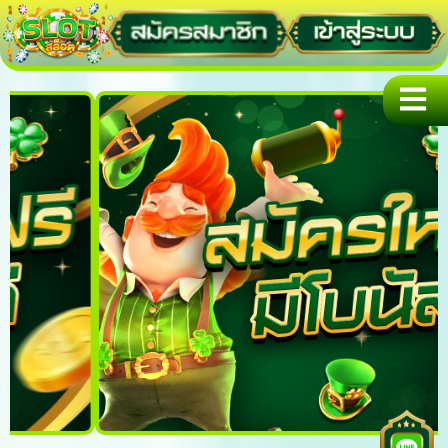
Skip
to
content