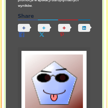
promocje w aplikacji dla optymalnych
wyników.
Share