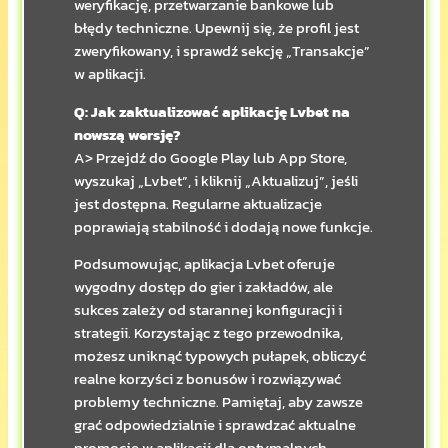
weryfikację, przetwarzanie bankowe lub
błędy techniczne. Upewnij się, że profil jest
zweryfikowany, i sprawdź sekcję „Transakcje”
w aplikacji.
Q: Jak zaktualizować aplikację Lvbet na
nowszą wersję?
A> Przejdź do Google Play lub App Store,
wyszukaj „Lvbet”, i kliknij „Aktualizuj”, jeśli
jest dostępna. Regularne aktualizacje
poprawiają stabilność i dodają nowe funkcje.
Podsumowując, aplikacja Lvbet oferuje
wygodny dostęp do gier i zakładów, ale
sukces zależy od starannej konfiguracji i
strategii. Korzystając z tego przewodnika,
możesz uniknąć typowych pułapek, obliczyć
realne korzyści z bonusów i rozwiązywać
problemy techniczne. Pamiętaj, aby zawsze
grać odpowiedzialnie i sprawdzać aktualne