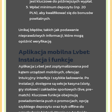
jest kluczowe do późniejszych wypłat.
Wpłać minimum depozytu (np. 20
PLN), aby kwalifikować się do bonusów
powitalnych.
Unikaj błędów, takich jak podawanie
nieprawdziwych informacji, które mogą
opóźnić weryfikację.
Aplikacja mobilna Lvbet:
Instalacja i funkcje
Aplikacja Lvbet jest zoptymalizowana pod
kątem urządzeń mobilnych, oferując
intuicyjny interfejs i szybkie ładowanie. Po
instalacji, dostępne są sekcje kasyna (sloty,
gry stołowe) i zakładów sportowych (live, pre-
match). Kluczowe funkcje obejmują
powiadomienia push o promocjach, opcję
szybkiego depozytu oraz tryb offline do