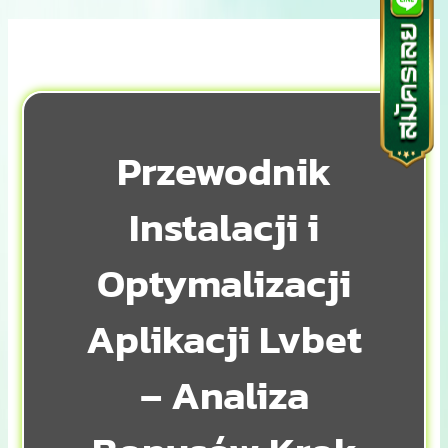
Przewodnik
Instalacji i
Optymalizacji
Aplikacji Lvbet
– Analiza