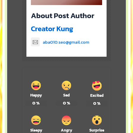
About Post Author
Creator Kung
aba010.seo@gmail.com
Happy
Sad
Excited
0
%
0
%
0
%
Sleepy
Angry
Surprise