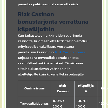
parantaa pelikokemusta merkittävästi.
Rizk Casinon
bonustarjonta verrattuna
kilpailijoihin
Kun tarkastelet markkinoiden suurimpia
kasinoita, huomaat, että Rizk Casino erottuu
erityisesti bonuksillaan. Verrattuna
perinteisiin kasinoihin,
Rizk Casino bonus
tarjoaa sekä tervetuliaisbonuksen että
säännölliset viikkokierrokset. Tämä tekee
siitä houkuttelevan valinnan niin
aloittelijoille kuin kokeneillekin pelaajille.
Rizk
Kilpailija
Ominaisuus
Kilp
Casino
A
100 % +
100 % +
Tervetuliaisbonus
150 %
200 €
100 €