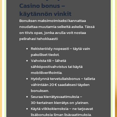
Casino bonus –
käytännön vinkit
Bonuksen maksimoimiseksi kannattaa
noudattaa muutamia selkeitä askelia. Tässä
on tiivis opas, jonka avulla voit nostaa
pelirahasi tehokkaasti:
Rekisteröidy nopeasti – täytä vain
pakolliset tiedot.
Vahvista tili – lähetä
sähköpostivahvistus tai käytä
mobiiliverifiointia.
Hyödynnä tervetuliaisbonus – talleta
vähintään 20 € saadaksesi täyden
bonuksen.
Seuraa kierrätysvaatimuksia –
30‑kertainen kierrätys on yleinen.
Käytä viikkokierroksia – ne tarjoavat
lisäbonuksia ilman lisävaatimuksia.