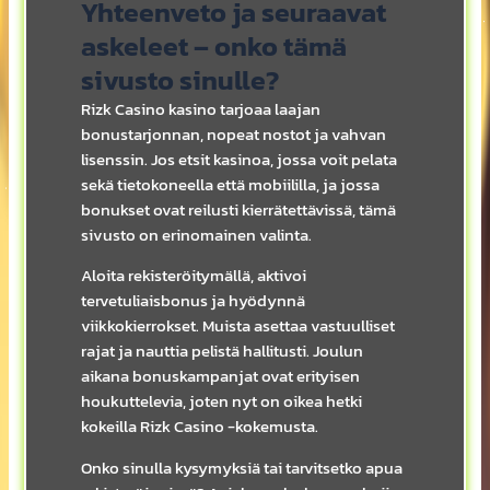
Yhteenveto ja seuraavat
askeleet – onko tämä
sivusto sinulle?
Rizk Casino kasino tarjoaa laajan
bonustarjonnan, nopeat nostot ja vahvan
lisenssin. Jos etsit kasinoa, jossa voit pelata
sekä tietokoneella että mobiililla, ja jossa
bonukset ovat reilusti kierrätettävissä, tämä
sivusto on erinomainen valinta.
Aloita rekisteröitymällä, aktivoi
tervetuliaisbonus ja hyödynnä
viikkokierrokset. Muista asettaa vastuulliset
rajat ja nauttia pelistä hallitusti. Joulun
aikana bonuskampanjat ovat erityisen
houkuttelevia, joten nyt on oikea hetki
kokeilla Rizk Casino -kokemusta.
Onko sinulla kysymyksiä tai tarvitsetko apua