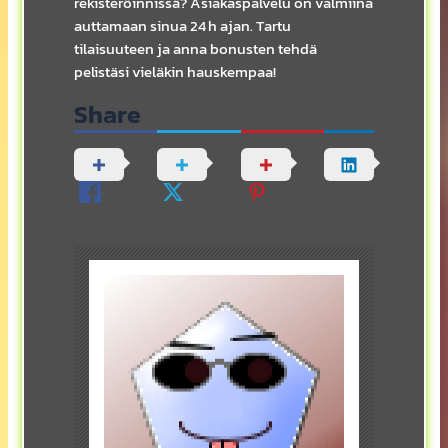
rekisteröinnissä? Asiakaspalvelu on valmiina
auttamaan sinua 24 h ajan. Tartu
tilaisuuteen ja anna bonusten tehdä
pelistäsi vieläkin hauskempaa!
Share