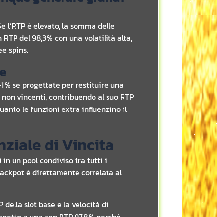
Se l’RTP è elevato, la somma delle
TP del 98,3 % con una volatilità alta,
e spins.
ne
1 % se progettate per restituire una
te non vincenti, contribuendo al suo RTP
uanto le funzioni extra influenzino il
nziale di Vincita
 in un pool condiviso tra tutti i
l jackpot è direttamente correlata al
 della slot base e la velocità di
ispetto a una con RTP 97,8 % perché