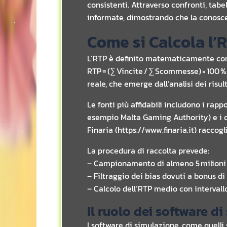
consistenti. Attraverso confronti, tabel
informate, dimostrando che la conoscenz
Come si Calcola l’
L’RTP è definito matematicamente come
RTP = (∑ Vincite / ∑ Scommesse) × 100 %
reale, che emerge dall’analisi dei risult
Le fonti più affidabili includono i rapp
esempio Malta Gaming Authority) e i da
Finaria (https://www.finaria.it) raccogl
La procedura di raccolta prevede:
– Campionamento di almeno 5 milioni di
– Filtraggio dei bias dovuti a bonus 
– Calcolo dell’RTP medio con intervallo
Il ruolo dei software di
I software di simulazione, come quelli