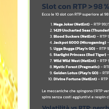
Slot con RTP > 98 %
Ecco le 10 slot con RTP superiore al 98 
Mega Joker (NetEnt)
– RTP 99,1 
1429 Uncharted Seas (Thunder
Blood Suckers (NetEnt)
– RTP 98
Jackpot 6000 (Microgaming)
–
Ugga Bugga (Play’n GO)
– RTP 98
Starlight Princess (Red Tiger)
–
Wild Wild West (NetEnt)
– RTP 9
Mystic Forest (Pragmatic)
– RTP
Golden Lotus (Play’n GO)
– RTP 
Divine Fortune (NetEnt)
– RTP 9
Le meccaniche che spingono l’RTP verso
spins senza costi aggiuntivi e respin c
Volatilità vs RTP: perc