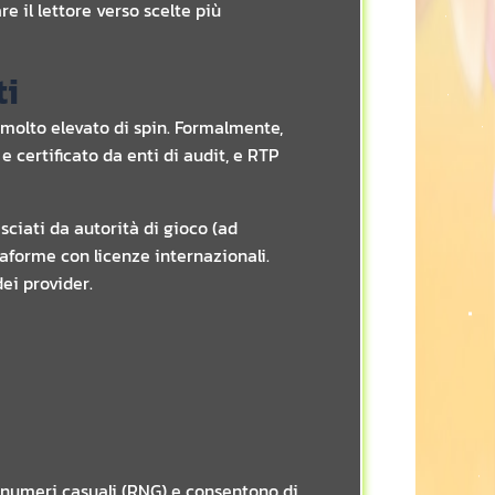
re il lettore verso scelte più
ti
molto elevato di spin. Formalmente,
e certificato da enti di audit, e RTP
asciati da autorità di gioco (ad
aforme con licenze internazionali.
dei provider.
i numeri casuali (RNG) e consentono di