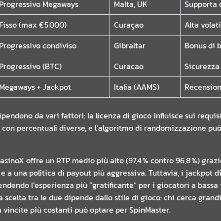
Progressivo Megaways
Malta, UK
Supporta 
Fisso (max € 5 000)
Curaçao
Alta volati
Progressivo condiviso
Gibraltar
Bonus di 
Progressivo (BTC)
Curacao
Sicurezza
Megaways + Jackpot
Italia (AAMS)
Recensioni
endono da vari fattori: la licenza di gioco influisce sui requisi
con percentuali diverse, e l’algoritmo di randomizzazione può
sinoX offre un RTP medio più alto (97,4 % contro 96,8 %) graz
e a una politica di payout più aggressiva. Tuttavia, i jackpot 
ndendo l’esperienza più “gratificante” per i giocatori a bassa v
la scelta tra le due dipende dallo stile di gioco: chi cerca gran
 vincite più costanti può optare per SpinMaster.