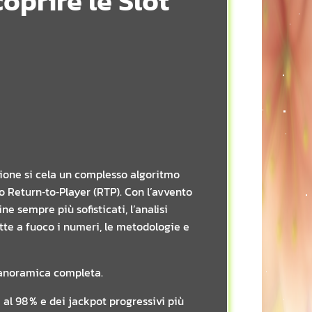
oprire le Slot
zione si cela un complesso algoritmo
o Return‑to‑Player (RTP). Con l’avvento
e sempre più sofisticati, l’analisi
ette a fuoco i numeri, le metodologie e
anoramica completa.
e al 98 % e dei jackpot progressivi più