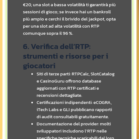
€20, una slot a bassa volatilità ti garantirà più
sessioni di gioco; se invece hai un bankroll
più ampio e cerchi il brivido del jackpot, opta
per una slot ad alta volatilità con RTP
comunque sopra il 96 %.
6. Verifica dell’RTP:
strumenti e risorse per i
giocatori
Siti di terze parti: RTPCalc, SlotCatalog
e CasinoGuru offrono database
aggiornati con RTP certificati e
recensioni dettagliate.
Certificazioni indipendenti: eCOGRA,
iTech Labs e GLI pubblicano rapporti
di audit consultabili gratuitamente.
Documentazione del provider: molti
sviluppatori includono l’RTP nelle
specifiche tecniche scaricabili dal loro