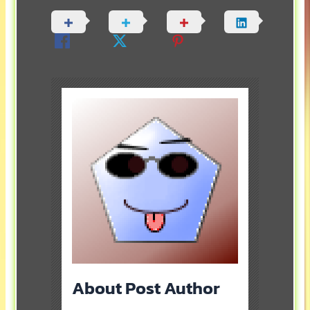
About Post Author