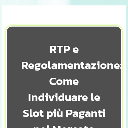
RTP e
Regolamentazione:
Come
Individuare le
Slot più Paganti