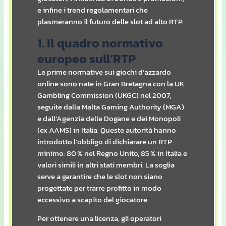
e infine i trend regolamentari che
plasmeranno il futuro delle slot ad alto RTP.
1. Il quadro normativo
europeo sull’RTP
Le prime normative sui giochi d’azzardo
online sono nate in Gran Bretagna con la UK
Gambling Commission (UKGC) nel 2007,
seguite dalla Malta Gaming Authority (MGA)
e dall’Agenzia delle Dogane e dei Monopoli
(ex AAMS) in Italia. Queste autorità hanno
introdotto l’obbligo di dichiarare un RTP
minimo: 80 % nel Regno Unito, 85 % in Italia e
valori simili in altri stati membri. La soglia
serve a garantire che le slot non siano
progettate per trarre profitto in modo
eccessivo a scapito del giocatore.
Per ottenere una licenza, gli operatori