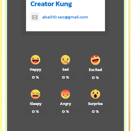
Creator Kung
aba010.seo@gmail.com
Happy
Sad
Excited
0
%
0
%
0
%
Sleepy
Angry
Surprise
0
%
0
%
0
%