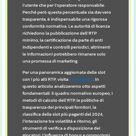
l’utente che per l’operatore responsabile.
Perché però questa percentuale sia davvero
trasparente, è indispensabile una rigorosa
conformità normativa. Le autorità di licenza
richiedono la pubblicazione dell’RTP
minimo, la certificazione da parte di enti
indipendenti e controlli periodici, altrimenti
le informazioni potrebbero rimanere solo
una promessa di marketing.
Per una panoramica aggiornata delle slot
con i più alti RTP, visita
Revistamito
. In
questo articolo analizzeremo otto aspetti
fondamentali: il quadro normativo europeo, i
metodi di calcolo dell’RTP, le politiche di
trasparenza dei principali fornitori, la
classifica delle slot più paganti del 2024,
l’interazione tra volatilità e ritorno, gli
strumenti di verifica a disposizione dei
giocatori, l’influenza di bonus e promozioni,