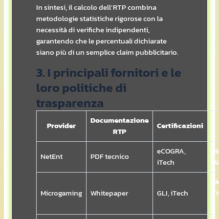
In sintesi, il calcolo dell’RTP combina
metodologie statistiche rigorose con la
necessità di verifiche indipendenti,
garantendo che le percentuali dichiarate
siano più di un semplice claim pubblicitario.
3. I principali fornitori e le
loro politiche di
trasparenza
Documentazione
Provider
Certificazioni
RTP
eCOGRA,
M
NetEnt
PDF tecnico
iTech
Bl
M
Microgaming
Whitepaper
GLI, iTech
T
II