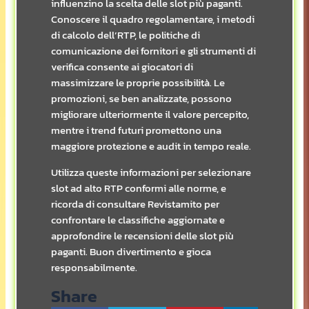
influenzino la scelta delle slot più paganti.
Conoscere il quadro regolamentare, i metodi
di calcolo dell’RTP, le politiche di
comunicazione dei fornitori e gli strumenti di
verifica consente ai giocatori di
massimizzare le proprie possibilità. Le
promozioni, se ben analizzate, possono
migliorare ulteriormente il valore percepito,
mentre i trend futuri promettono una
maggiore protezione e audit in tempo reale.
Utilizza queste informazioni per selezionare
slot ad alto RTP conformi alle norme, e
ricorda di consultare Revistamito per
confrontare le classifiche aggiornate e
approfondire le recensioni delle slot più
paganti. Buon divertimento e gioca
responsabilmente.
Share