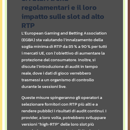
regolamentari e il loro
impatto sulle slot ad alto
RTP
L’European Gaming and Betting Association
(EGBA) sta valutando l’innalzamento della
soglia minima di RTP da 85 % a 90 % per tutti
i mercati UE, con l’obiettivo di aumentare la
protezione del consumatore. Inoltre, si
discute l’introduzione di audit in tempo
reale, dove i dati di gioco verrebbero
trasmessi a un organismo di controllo
durante le sessioni live.
Queste misure spingeranno gli operatori a
selezionare fornitori con RTP più alti e a
rendere pubblici i risultati di audit continui. I
provider, a loro volta, potrebbero sviluppare
versioni “high‑RTP” delle loro slot più