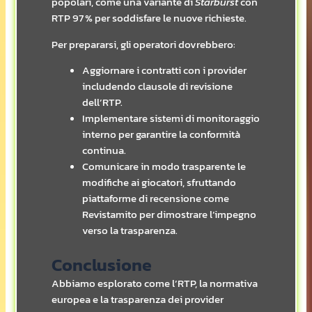
popolari, come una variante di
Starburst
con
RTP 97 % per soddisfare le nuove richieste.
Per prepararsi, gli operatori dovrebbero:
Aggiornare i contratti con i provider
includendo clausole di revisione
dell’RTP.
Implementare sistemi di monitoraggio
interno per garantire la conformità
continua.
Comunicare in modo trasparente le
modifiche ai giocatori, sfruttando
piattaforme di recensione come
Revistamito per dimostrare l’impegno
verso la trasparenza.
Conclusione
Abbiamo esplorato come l’RTP, la normativa
europea e la trasparenza dei provider