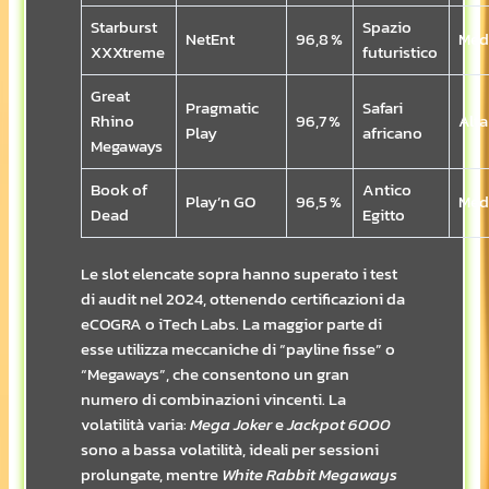
Starburst
Spazio
NetEnt
96,8 %
Med
XXXtreme
futuristico
Great
Pragmatic
Safari
Rhino
96,7 %
Alta
Play
africano
Megaways
Book of
Antico
Play’n GO
96,5 %
Med
Dead
Egitto
Le slot elencate sopra hanno superato i test
di audit nel 2024, ottenendo certificazioni da
eCOGRA o iTech Labs. La maggior parte di
esse utilizza meccaniche di “payline fisse” o
“Megaways”, che consentono un gran
numero di combinazioni vincenti. La
volatilità varia:
Mega Joker
e
Jackpot 6000
sono a bassa volatilità, ideali per sessioni
prolungate, mentre
White Rabbit Megaways