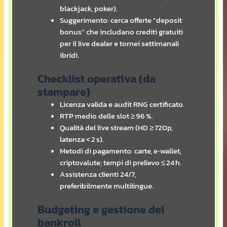
blackjack, poker).
Suggerimento: cerca offerte “deposit
bonus” che includano crediti gratuiti
per il live dealer e tornei settimanali
ibridi.
Checklist operativa (da
stampare)
Licenza valida e audit RNG certificato.
RTP medio delle slot ≥ 96 %.
Qualità del live stream (HD ≥ 720p,
latenza < 2 s).
Metodi di pagamento: carte, e‑wallet,
criptovalute; tempi di prelievo ≤ 24 h.
Assistenza clienti 24/7,
preferibilmente multilingue.
Budgeting e gestione del
bankroll