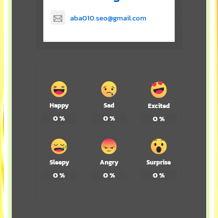
aba010.seo@gmail.com
Happy
Sad
Excited
0
%
0
%
0
%
Sleepy
Angry
Surprise
0
%
0
%
0
%