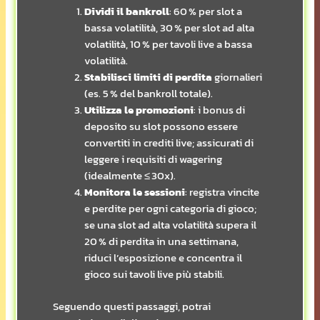
Dividi il bankroll
: 60 % per slot a
bassa volatilità, 30 % per slot ad alta
volatilità, 10 % per tavoli live a bassa
volatilità.
Stabilisci limiti di perdita
giornalieri
(es. 5 % del bankroll totale).
Utilizza le promozioni
: i bonus di
deposito su slot possono essere
convertiti in crediti live; assicurati di
leggere i requisiti di wagering
(idealmente ≤ 30x).
Monitora le sessioni
: registra vincite
e perdite per ogni categoria di gioco;
se una slot ad alta volatilità supera il
20 % di perdita in una settimana,
riduci l’esposizione e concentra il
gioco sui tavoli live più stabili.
Seguendo questi passaggi, potrai