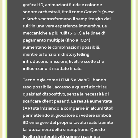
grafica HD, animazioni fluide e colonne
sonore orchestrali, titoli come
Gonzo’s Quest
o
Starburst
trasformano il semplice giro dei
rulli in una vera esperienza immersiva. Le
meccaniche a più rulli (5‑6‑7) e le linee di
pagamento multiple (fino a 1024)
aumentano le combinazioni possibili,
mentre le funzioni di storytelling
introducono missioni, livelli e scelte che
influenzano il risultato finale.
Tecnologie come HTML5 e WebGL hanno
reso possibile l’accesso a questi giochi su
qualsiasi dispositivo, senza la necessità di
scaricare client pesanti. La realtà aumentata
(AR) sta iniziando a comparire in alcuni titoli,
permettendo al giocatore di vedere simboli
3D emergere dal proprio tavolo reale tramite
la fotocamera dello smartphone. Questo
livello di interattività spinge i casinò a