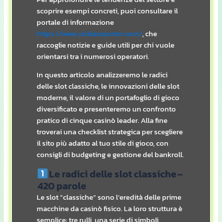
scoprire esempi concreti, puoi consultare il
portale di informazione
https://www.siciliareporter.com/
, che
raccoglie notizie e guide utili per chi vuole
orientarsi tra i numerosi operatori.
In questo articolo analizzeremo le radici
delle slot classiche, le innovazioni delle slot
moderne, il valore di un portafoglio di gioco
diversificato e presenteremo un confronto
pratico di cinque casinò leader. Alla fine
troverai una checklist strategica per scegliere
il sito più adatto al tuo stile di gioco, con
consigli di budgeting e gestione del bankroll.
Le radici delle slot classiche –
420 parole
Le slot “classiche” sono l’eredità delle prime
macchine da casinò fisico. La loro struttura è
semplice: tre rulli, una serie di simboli