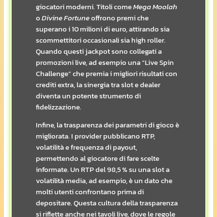
giocatori moderni. Titoli come
Mega Moolah
o
Divine Fortune
offrono premi che
superano i 10 milioni di euro, attirando sia
scommettitori occasionali sia high roller.
Quando questi jackpot sono collegati a
promozioni live, ad esempio una “Live Spin
Challenge” che premia i migliori risultati con
crediti extra, la sinergia tra slot e dealer
diventa un potente strumento di
fidelizzazione.
Infine, la trasparenza dei parametri di gioco è
migliorata. I provider pubblicano RTP,
volatilità e frequenza di payout,
permettendo al giocatore di fare scelte
informate. Un RTP del 98,5 % su una slot a
volatilità media, ad esempio, è un dato che
molti utenti confrontano prima di
depositare. Questa cultura della trasparenza
si riflette anche nei tavoli live, dove le regole