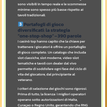
sono visibili in tempo reale e le scommesse
minime sono spesso più basse rispetto ai
tavoli tradizionali.
Portafogli di gioco
diversificati: la strategia
“one‑stop‑shop” – 390 parole
I casinò top hanno capito che la chiave per
trattenere i giocatori è offrire un portafoglio
di gioco completo. Un catalogo che includa
slot classiche, slot moderne, video‑slot
tematiche e tavoli con dealer dal vivo
permette di soddisfare ogni fase del ciclo di
vita del giocatore, dal principiante al
veterano.
I criteri di selezione dei giochi sono rigorosi.
Prima di tutto, la licenza: i migliori operatori
operano sotto autorizzazioni di Malta,
Curaçao o Regno Unito, garantendo che RNG