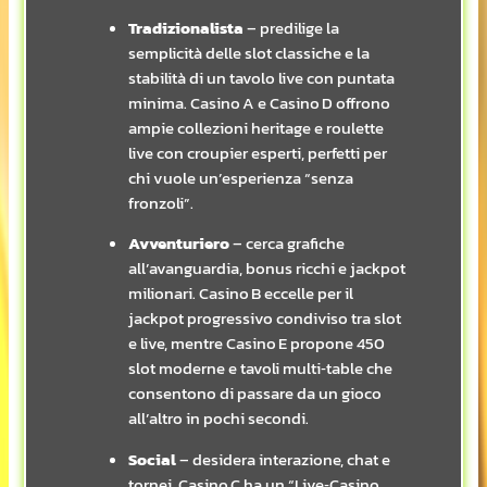
Tradizionalista
– predilige la
semplicità delle slot classiche e la
stabilità di un tavolo live con puntata
minima. Casino A e Casino D offrono
ampie collezioni heritage e roulette
live con croupier esperti, perfetti per
chi vuole un’esperienza “senza
fronzoli”.
Avventuriero
– cerca grafiche
all’avanguardia, bonus ricchi e jackpot
milionari. Casino B eccelle per il
jackpot progressivo condiviso tra slot
e live, mentre Casino E propone 450
slot moderne e tavoli multi‑table che
consentono di passare da un gioco
all’altro in pochi secondi.
Social
– desidera interazione, chat e
tornei. Casino C ha un “Live‑Casino