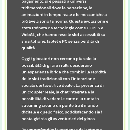
pagamento, si è passati a universi
tridimensionali dove la narrazione, le
animazioni in tempo reale e le meccaniche a
più livelli sono la norma. Questa evoluzione è
stata trainata da tecnologie come HTML5 e
WebGL, che hanno reso le slot accessibili su
smartphone, tablet e PC senza perdita di
qualità.
Oggi i giocatori non cercano più solo la
possibilità di girare i rulli; desiderano
un’esperienza ibrida che combini la rapidità
delle slot tradizionali con l’interazione
sociale dei tavoli live dealer. La presenza di
un croupier reale, la chat integrata e la
possibilità di vedere le carte o la ruota in
streaming creano un ponte tra il mondo
digitale e quello fisico, soddisfacendo sia i
nostalgici sia gli avventurieri del gioco.
Per approfondire le tendenze del settore e