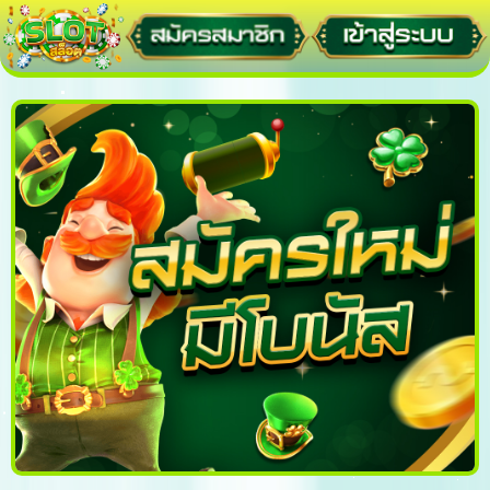
Skip
to
content