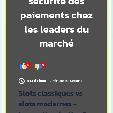
sécurité des
paiements chez
les leaders du
marché
0
0
Read Time:
12 Minute, 54 Second
Slots classiques vs
slots modernes –