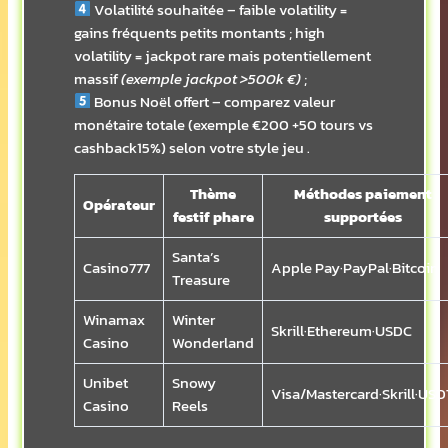
Volatilité souhaitée – faible volatility =
gains fréquents petits montants ; high
volatility = jackpot rare mais potentiellement
massif
(exemple jackpot >500k €)
;
Bonus Noël offert – comparez valeur
monétaire totale (exemple €200 +50 tours vs
cashback15%) selon votre style jeu .
Thème
Méthodes paiement
Opérateur
festif phare
supportées
Santa’s
Casino777
Apple Pay·PayPal·Bitcoin
Treasure
Winamax
Winter
Skrill·Ethereum·USDC
Casino
Wonderland
Unibet
Snowy
Visa/Mastercard·Skrill·US
Casino
Reels