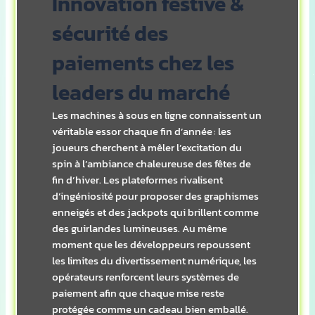
Innovation festive &
sécurité des
paiements chez les
leaders du marché
Les machines à sous en ligne connaissent un
véritable essor chaque fin d’année : les
joueurs cherchent à mêler l’excitation du
spin à l’ambiance chaleureuse des fêtes de
fin d’hiver. Les plateformes rivalisent
d’ingéniosité pour proposer des graphismes
enneigés et des jackpots qui brillent comme
des guirlandes lumineuses. Au même
moment que les développeurs repoussent
les limites du divertissement numérique, les
opérateurs renforcent leurs systèmes de
paiement afin que chaque mise reste
protégée comme un cadeau bien emballé.