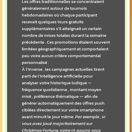
Les offres traditionnelles se concentraient
généralement autour de tournois
hebdomadaires où chaque participant
recevait quelques tours gratuits
supplémentaires s’il atteignait un certain
nombre de mises totales durant la semaine
précédente . Ces promotions étaient souvent
limitées géographiquement et comportaient
peu voire aucun critère comportemental
personnalisé .
À l’inverse , les campagnes actuelles tirent
parti de l’intelligence artificielle pour
analyser votre historique ludique —
fréquence quotidienne , montant moyen
misé , préférence thématique — afin de
générer automatiquement des offres push
ciblées directement sur votre smartphone
avant minuit·le jour même.
Par exemple , si
vous avez joué majoritairement sur
Christmas Fortune
, notre IA pourra vous