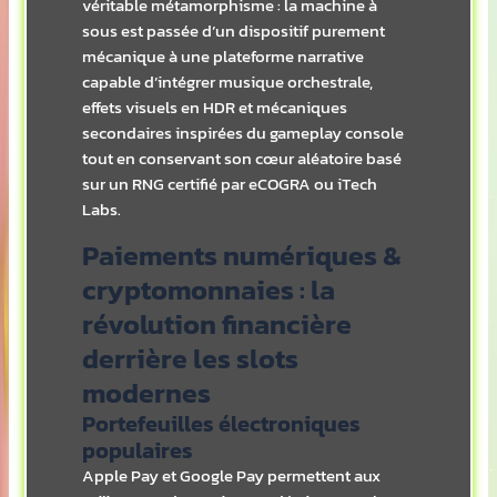
véritable métamorphisme : la machine à
sous est passée d’un dispositif purement
mécanique à une plateforme narrative
capable d’intégrer musique orchestrale,
effets visuels en HDR et mécaniques
secondaires inspirées du gameplay console
tout en conservant son cœur aléatoire basé
sur un RNG certifié par eCOGRA ou iTech
Labs.
Paiements numériques &
cryptomonnaies : la
révolution financière
derrière les slots
modernes
Portefeuilles électroniques
populaires
Apple Pay et Google Pay permettent aux