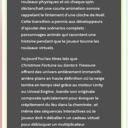
rouleaux physiques et où chaque spin
déclenchait une courte animation sonore
rappelant le tintement d’une cloche de Noël.
Cette transition a permis aux développeurs
d’ajouter des scénarios complets :
personnages animés qui racontent une
histoire pendant que le joueur tourne les
rouleaux virtuels.
Aujourd’hui les titres tels que
Christmas Fortune
ou
Santa’s Treasure
offrent des univers entièrement immersifs :
arrière‑plans en haute définition où la neige
tombe en temps réel grâce au moteur Unity
ou Unreal Engine ; bande‑son originale
composée spécialement pour évoquer le
crépitement du feu dans la cheminée ; et
même des séquences interactives où le
joueur doit « déballer » un cadeau virtuel
pour débloquer un multiplicateur