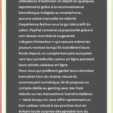
utilisateurs d’autoriser un dépôt en quelques
tapotements grâce à la reconnaissance
biométrique intégrée au smartphone ;
aucune saisie manuelle ne ralentit
l’expérience festive sous le gui décoratif du
salon. PayPal conserve sa popularité grâce à
son réseau mondial et sa garantie
« Buyers Protection » qui rassure même les
joueurs novices lorsqu’ils transfèrent leurs
fonds depuis un compte bancaire européen
vers leur portefeuille casino en ligne pendant
leurs achats cadeaux en ligne.
Pour ceux qui préfèrent garder leurs données
bancaires hors du champ visuel du
commerçant numérique, Skrill propose un
compte dédié au gaming avec des frais
réduits sur les transactions transfrontalières
— idéal lorsqu’on veut offrir rapidement un
bon cadeau virtuel à ses proches tout en
évitant toute surprise désagréable lors du