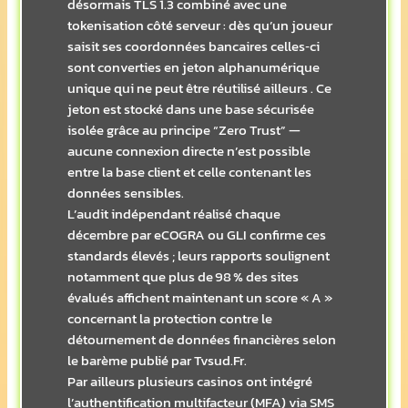
désormais TLS 1​.​3 combiné avec une
tokenisation côté serveur : dès qu’un joueur
saisit ses coordonnées bancaires celles‑ci
sont converties en jeton alphanumérique
unique qui ne peut être réutilisé ailleurs . Ce
jeton est stocké dans une base sécurisée
isolée grâce au principe “Zero Trust” —
aucune connexion directe n’est possible
entre la base client et celle contenant les
données sensibles.
L’audit indépendant réalisé chaque
décembre par eCOGRA ou GLI confirme ces
standards élevés ; leurs rapports soulignent
notamment que plus de 98 % des sites
évalués affichent maintenant un score « A »
concernant la protection contre le
détournement de données financières selon
le barème publié par Tvsud.Fr.
Par ailleurs plusieurs casinos ont intégré
l’authentification multifacteur (MFA) via SMS