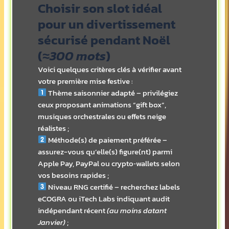
Choisir son slot idéal
pour un divertissement
sécurisé pendant Noël
(
≈300 mots
)
Voici quelques critères clés à vérifier avant
votre première mise festive :
Thème saisonnier adapté – privilégiez
ceux proposant animations “gift box”,
musiques orchestrales ou effets neige
réalistes ;
Méthode(s) de paiement préférée –
assurez-vous qu’elle(s) figure(nt) parmi
Apple Pay, PayPal ou crypto‐wallets selon
vos besoins rapides ;
Niveau RNG certifié – recherchez labels
eCOGRA ou iTech Labs indiquant audit
indépendant récent
(au moins datant
Janvier)
;