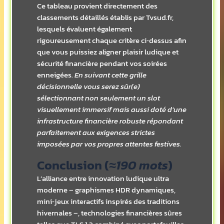
Ce tableau provient directement des
classements détaillés établis par Tvsud.fr,
lesquels évaluent également
rigoureusement chaque critère ci‑dessus afin
que vous puissiez aligner plaisir ludique et
sécurité financière pendant vos soirées
enneigées.
En suivant cette grille
décisionnelle vous serez sûr(e)
sélectionnant non seulement un slot
visuellement immersif mais aussi doté d’une
infrastructure financière robuste répondant
parfaitement aux exigences strictes
imposées par vos propres attentes festives.
Conclusion (
≈190 mots
)
L’alliance entre innovation ludique ultra
moderne – graphismes HDR dynamiques,
mini‑jeux interactifs inspirés des traditions
hivernales –, technologies financières sûres