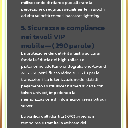
millisecondo di ritardo può alterare la
percezione di equità, specialmente in giochi
ad alta velocità come il baccarat lightning.
5. Sicurezza e compliance
nei tavoli VIP
mobile — ( 290 parole )
La protezione dei dati è il pilastro su cui si
fonda la fiducia dei high‑roller. Le
piattaforme adottano crittografia end‑to‑end
AES‑256 per il flusso video e TLS 1.3 per le
transazioni. La tokenizzazione dei dati di
pagamento sostituisce i numeri di carta con
token univoci, impedendo la
memorizzazione di informazioni sensibili sui
server.
La verifica dell’identità (KYC) avviene in
tempo reale tramite la webcam del