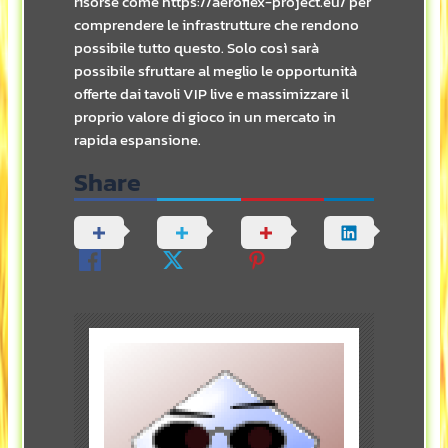
risorse come https://aeroflex-project.eu/ per
comprendere le infrastrutture che rendono
possibile tutto questo. Solo così sarà
possibile sfruttare al meglio le opportunità
offerte dai tavoli VIP live e massimizzare il
proprio valore di gioco in un mercato in
rapida espansione.
Share