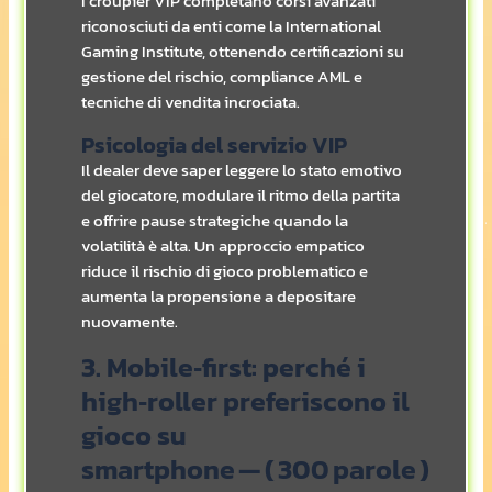
I croupier VIP completano corsi avanzati
riconosciuti da enti come la International
Gaming Institute, ottenendo certificazioni su
gestione del rischio, compliance AML e
tecniche di vendita incrociata.
Psicologia del servizio VIP
Il dealer deve saper leggere lo stato emotivo
del giocatore, modulare il ritmo della partita
e offrire pause strategiche quando la
volatilità è alta. Un approccio empatico
riduce il rischio di gioco problematico e
aumenta la propensione a depositare
nuovamente.
3. Mobile‑first: perché i
high‑roller preferiscono il
gioco su
smartphone — ( 300 parole )