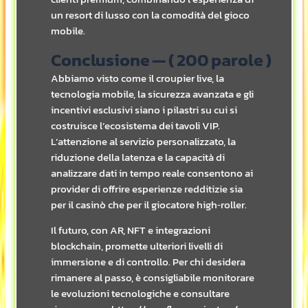
un resort di lusso con la comodità del gioco
mobile.
Conclusione — ( 200 parole )
Abbiamo visto come il croupier live, la
tecnologia mobile, la sicurezza avanzata e gli
incentivi esclusivi siano i pilastri su cui si
costruisce l’ecosistema dei tavoli VIP.
L’attenzione al servizio personalizzato, la
riduzione della latenza e la capacità di
analizzare dati in tempo reale consentono ai
provider di offrire esperienze redditizie sia
per il casinò che per il giocatore high‑roller.
Il futuro, con AR, NFT e integrazioni
blockchain, promette ulteriori livelli di
immersione e di controllo. Per chi desidera
rimanere al passo, è consigliabile monitorare
le evoluzioni tecnologiche e consultare