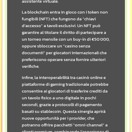
assistente virtuale.
La blockchain entra in gioco con i token non
fungibili (NFT) che fungono da “chiavi
d’accesso” a tavoli esclusivi. Un NFT può
garantire al titolare il diritto di partecipare a
un torneo mensile con un buy‑in di €50 000,
oppure sbloccare un “casino senza
documenti” per giocatori internazionali che
preferiscono operare senza fornire ulteriori
verifiche.
Infine, la interoperabilità tra casinò online e
piattaforme di gaming tradizionale potrebbe
consentire ai giocatori di trasferire crediti da
un tavolo fisico a uno digitale in pochi
secondi, grazie a protocolli di pagamento
basati su stablecoin. Questa sinergia aprirà
nuove opportunità per i provider, che
potranno offrire pacchetti “omni‑channel” a
clienti premium, combinando l’esperienza di