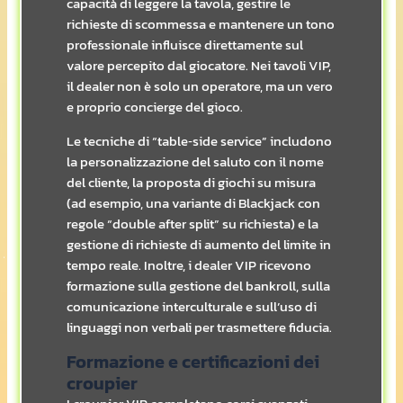
capacità di leggere la tavola, gestire le
richieste di scommessa e mantenere un tono
professionale influisce direttamente sul
valore percepito dal giocatore. Nei tavoli VIP,
il dealer non è solo un operatore, ma un vero
e proprio concierge del gioco.
Le tecniche di “table‑side service” includono
la personalizzazione del saluto con il nome
del cliente, la proposta di giochi su misura
(ad esempio, una variante di Blackjack con
regole “double after split” su richiesta) e la
gestione di richieste di aumento del limite in
tempo reale. Inoltre, i dealer VIP ricevono
formazione sulla gestione del bankroll, sulla
comunicazione interculturale e sull’uso di
linguaggi non verbali per trasmettere fiducia.
Formazione e certificazioni dei
croupier