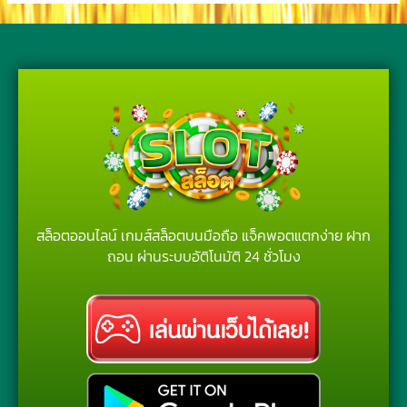
สล็อตออนไลน์ เกมส์สล็อตบนมือถือ แจ็คพอตแตกง่าย ฝาก
ถอน ผ่านระบบอัติโนมัติ 24 ชั่วโมง