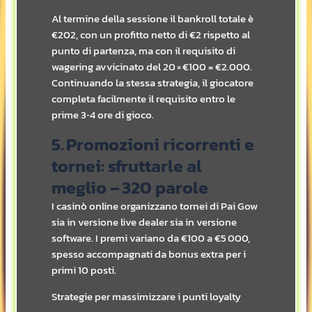
Al termine della sessione il bankroll totale è
€202, con un profitto netto di €2 rispetto al
punto di partenza, ma con il requisito di
wagering avvicinato del 20 × €100 = €2.000.
Continuando la stessa strategia, il giocatore
completa facilmente il requisito entro le
prime 3‑4 ore di gioco.
5. Promozioni ricorrenti e
tornei: sfruttarle al
meglio – 320 parole
I casinò online organizzano tornei di Pai Gow
sia in versione live dealer sia in versione
software. I premi variano da €100 a €5 000,
spesso accompagnati da bonus extra per i
primi 10 posti.
Strategie per massimizzare i punti loyalty