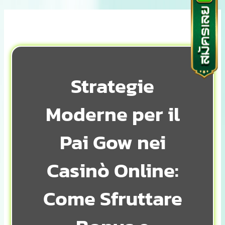
Strategie
Moderne per il
Pai Gow nei
Casinò Online:
Come Sfruttare