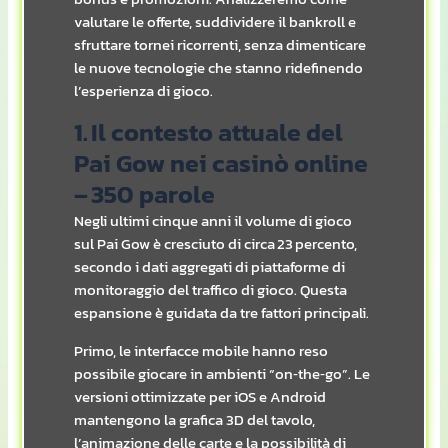
valutare le offerte, suddividere il bankroll e
sfruttare tornei ricorrenti, senza dimenticare
le nuove tecnologie che stanno ridefinendo
l’esperienza di gioco.
1. Il contesto attuale del
Pai Gow nei casinò online
– 350 parole
Negli ultimi cinque anni il volume di gioco
sul Pai Gow è cresciuto di circa 23 percento,
secondo i dati aggregati di piattaforme di
monitoraggio del traffico di gioco. Questa
espansione è guidata da tre fattori principali.
Primo, le interfacce mobile hanno reso
possibile giocare in ambienti “on‑the‑go”. Le
versioni ottimizzate per iOS e Android
mantengono la grafica 3D del tavolo,
l’animazione delle carte e la possibilità di