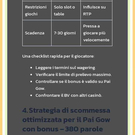
Restrizioni
Solo slot o
Influisce su
giochi
table
RTP
Pressa a
Scadenza
7‑30 giorni
giocare più
velocemente
Una checklist rapida per il giocatore:
Leggere i termini sul wagering.
Verificare il limite di prelievo massimo.
Controllare se il bonus è valido su Pai
Gow.
Confrontare il BV con altri casinò.
4. Strategia di scommessa
ottimizzata per il Pai Gow
con bonus – 380 parole