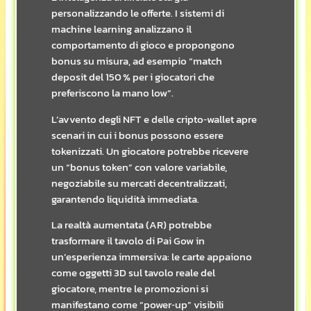
personalizzando le offerte. I sistemi di
machine learning analizzano il
comportamento di gioco e propongono
bonus su misura, ad esempio “match
deposit del 150 % per i giocatori che
preferiscono la mano low”.
L’avvento degli NFT e delle cripto‑wallet apre
scenari in cui i bonus possono essere
tokenizzati. Un giocatore potrebbe ricevere
un “bonus token” con valore variabile,
negoziabile su mercati decentralizzati,
garantendo liquidità immediata.
La realtà aumentata (AR) potrebbe
trasformare il tavolo di Pai Gow in
un’esperienza immersiva: le carte appaiono
come oggetti 3D sul tavolo reale del
giocatore, mentre le promozioni si
manifestano come “power‑up” visibili