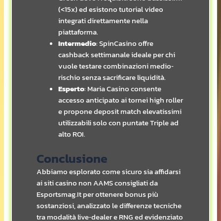
(<15x) ed esistono tutorial video
integrati direttamente nella
piattaforma.
Intermedio
: SpinCasino offre
cashback settimanale ideale per chi
vuole testare combinazioni medio‐
rischio senza sacrificare liquidità.
Esperto
: Maria Casino consente
accesso anticipato ai tornei high roller
e propone deposit match elevatissimi
utilizzabili solo con puntate Triple ad
alto ROI.
Conclusione
Abbiamo esplorato come sicuro sia affidarsi
ai siti casino non AAMS consigliati da
Esportsmag.It per ottenere bonus più
sostanziosi, analizzato le differenze tecniche
tra modalità live‑dealer e RNG ed evidenziato