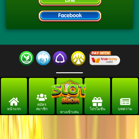
สมัคร
หน้าแรก
สมาชิก
โปรโมชั่น
บทความ
ทางเข้าเล่น