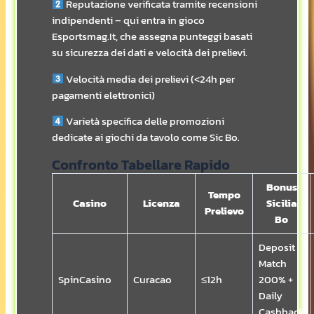
Reputazione verificata tramite recensioni
indipendenti – qui entra in gioco
Esportsmag.It, che assegna punteggi basati
su sicurezza dei dati e velocità dei prelievi.
Velocità media dei prelievi (<24h per
pagamenti elettronici)
Varietà specifica delle promozioni
dedicate ai giochi da tavolo come Sic Bo.
Confronto Tabellare Rapido
Bonus
Tempo
Casino
Licenza
Sicilia
Prelievo
Bo
Deposit
Match
SpinCasino
Curacao
≤12h
200% +
Daily
Cashback