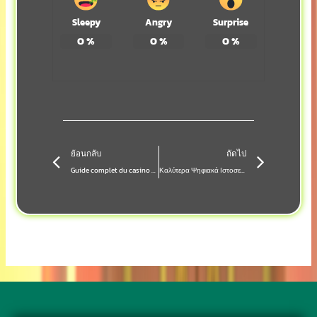
Sleepy
Angry
Surprise
0
%
0
%
0
%
Prev
Next
ย้อนกลับ
ถัดไป
Guide complet du casino en ligne – Tout ce que vous devez savoir
Καλύτερα Ψηφιακά Ιστοσελίδες Τυχερών Παιχνιδιών Λειτουργεί Με Κρυπτονομισματικές Πληρωμές • κράτος μέλος της Ευρωπαϊκής Ένωσης Play & Earn