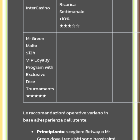
Ricarica
InterCasino
Settimanale
+10%
★★★☆☆
Mr Green
Malta
≤12h
VIP Loyalty
Program with
Exclusive
Dice
Tournaments
★★★★★
Le raccomandazioni operative variano in
base all’esperienza dell’utente:
Principiante
: scegliere Betway o Mr
Green dove i requisiti sono bassissimi