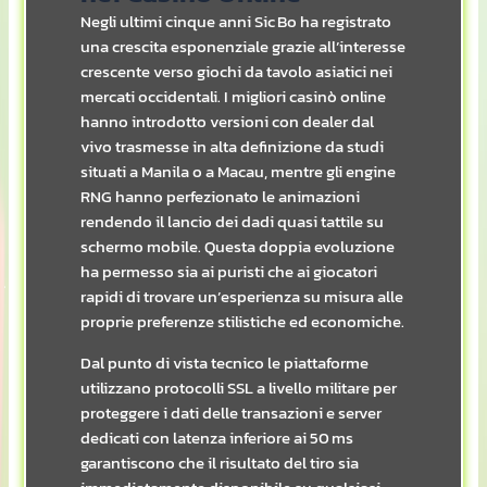
Negli ultimi cinque anni Sic Bo ha registrato
una crescita esponenziale grazie all’interesse
crescente verso giochi da tavolo asiatici nei
mercati occidentali. I migliori casinò online
hanno introdotto versioni con dealer dal
vivo trasmesse in alta definizione da studi
situati a Manila o a Macau, mentre gli engine
RNG hanno perfezionato le animazioni
rendendo il lancio dei dadi quasi tattile su
schermo mobile. Questa doppia evoluzione
ha permesso sia ai puristi che ai giocatori
rapidi di trovare un’esperienza su misura alle
proprie preferenze stilistiche ed economiche.
Dal punto di vista tecnico le piattaforme
utilizzano protocolli SSL a livello militare per
proteggere i dati delle transazioni e server
dedicati con latenza inferiore ai 50 ms
garantiscono che il risultato del tiro sia