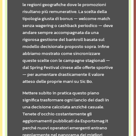
le regioni geografiche dove le promozioni
risultano più remunerative. La scelta della
tipologia giusta di bonus — welcome match
senza wagering o cashback periodico — deve
andare sempre accompagnata da una
rigorosa gestione del bankroll basata sul
modello decisionale proposto sopra. Infine
abbiamo mostrato come sincronizzare
queste scelte con le campagne stagionali —
dal Spring Festival cinese alle offerte sportive
— per aumentare drasticamente il valore
atteso delle proprie mani su Sic Bo.
Mettere subito in pratica questo piano
significa trasformare ogni lancio dei dadi in
una decisione calcolata anziché casuale.
Tenete d’occhio costantemente gli
aggiornamenti pubblicati da Esportsmag.It
perché nuovi operatori emergenti entrano
regolarmente nel panorama dei migliori