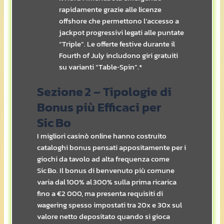
rapidamente grazie alle licenze
offshore che permettono l’accesso a
jackpot progressivi legati alle puntate
“Triple”. Le offerte festive durante il
Fourth of July includono giri gratuiti
su varianti “Table‑Spin”.*
Sezione 2 – Tipologie di
Bonus più Efficaci per
Sic Bo
I migliori casinò online hanno costruito
cataloghi bonus pensati appositamente per i
giochi da tavolo ad alta frequenza come
Sic Bo. Il bonus di benvenuto più comune
varia dal 100% al 300% sulla prima ricarica
fino a €2 000, ma presenta requisiti di
wagering spesso impostati tra 20x e 30x sul
valore netto depositato quando si gioca