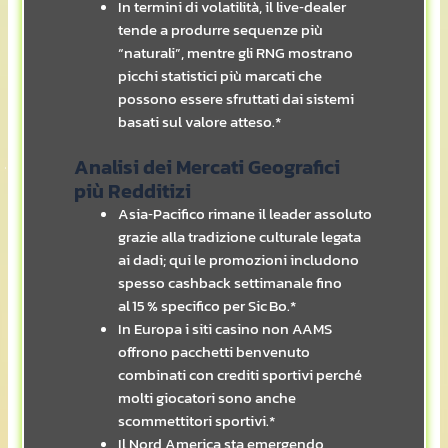
In termini di volatilità, il live‑dealer
tende a produrre sequenze più
“naturali”, mentre gli RNG mostrano
picchi statistici più marcati che
possono essere sfruttati dai sistemi
basati sul valore atteso.*
Analisi dei Mercati Geografici
più Redditizi
Asia‑Pacifico rimane il leader assoluto
grazie alla tradizione culturale legata
ai dadi; qui le promozioni includono
spesso cashback settimanale fino
al 15 % specifico per Sic Bo.*
In Europa i siti casino non AAMS
offrono pacchetti benvenuto
combinati con crediti sportivi perché
molti giocatori sono anche
scommettitori sportivi.*
Il Nord America sta emergendo