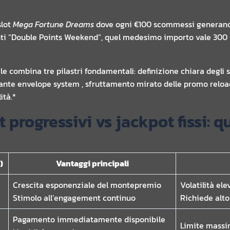
slot
Mega Fortune Dreams
dove ogni €100 scommessi generano
enti “Double Points Weekend”, quel medesimo importo vale 300
e combina tre pilastri fondamentali: definizione chiara degli s
iante envelope system , sfruttamento mirato delle promo relo
ità.*
 progressivi vs jackpot fissi: 
)
Vantaggi principali
Crescita esponenziale del montepremio
Volatilità ele
Stimolo all’engagement continuo
Richiede alto
Pagamento immediatamente disponibile
Limite massim