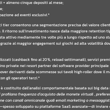
ti + almeno cinque depositi al mese;
e;
ipazione ad eventi esclusivi.*
sti tier consentono una segmentazione precisa del valore clie
 Il ritorno sull’investimento nasce dalla maggiore retention tipi
 attivo mediamente tre volte più a lungo rispetto ad uno sta
azie al maggior engagement sui giochi ad alta volatilità dove 
alizzati (cashback fino al 20 %, reload settimanali), servizi p
ino private nei resort partner del software provider principale 
over derivanti dalle scommesse sui tavoli high‑roller dove il 
on gli operatori terzi.*
 è costituito dall’analisi comportamentale basata sui big data
mi profilano frequenza d’acquisto delle monete virtuali , preferen
zione con canali omnicanale quali email marketing o messaggist
—spesso sviluppato su piattaforme SaaS avanzate—di inviare o