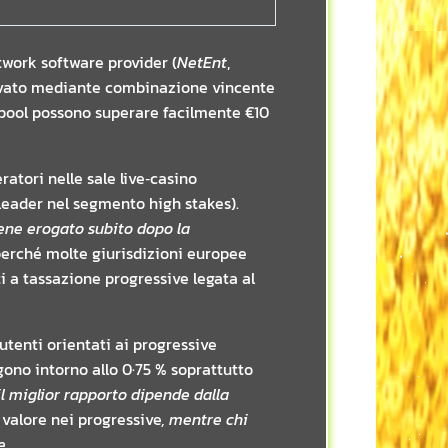
twork software provider (
NetEnt
,
ttivato mediante combinazione vincente
 pool possono superare facilmente €10
ratori nelle sale live‑casino
leader nel segmento high stakes).
ne erogato subito dopo la
 perché molte giurisdizioni europee
i a tassazione progressive legata al
utenti orientati ai progressive
gono intorno allo 0·75 % soprattutto
il miglior rapporto dipende dalla
valore nei progressive
, mentre chi
e.