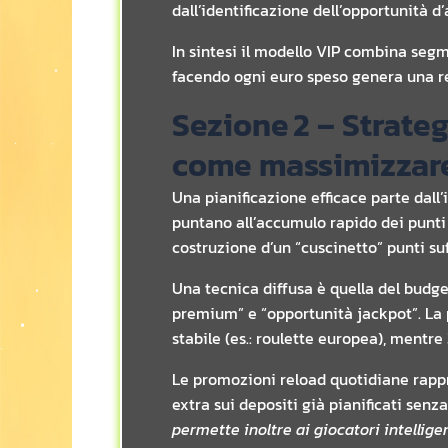
dall’identificazione dell’opportunità d’
In sintesi il modello VIP combina segme
facendo ogni euro speso genera una re
Sezione 2 – Strateg
come massimizzare 
Una pianificazione efficace parte dall’
puntano all’accumulo rapido dei punti 
costruzione d’un “cuscinetto” punti 
Una tecnica diffusa è quella del budget
premium” e “opportunità jackpot”. La p
stabile (es.: roulette europea), mentr
Le promozioni reload quotidiane rappr
extra sui depositi già pianificati senza
permette inoltre ai giocatori intellig