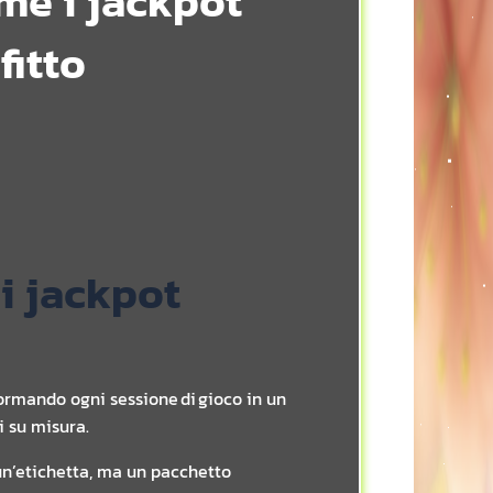
me i jackpot
fitto
i jackpot
formando ogni sessione di gioco in un
 su misura.
 un’etichetta, ma un pacchetto