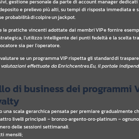
i, gestione personale da parte di account manager dedicati e l
 deposito e prelievo più alti, su tempi di risposta immediata e
probabilità di colpire un jackpot.
 le pratiche vincenti adottate dai membri VIP e fornire esempi 
tegica, l’utilizzo intelligente dei punti fedeltà e la scelta tr
giocatore sia per l’operatore.
valutare se un programma VIP rispetta gli standard di trasparen
e valutazioni effettuate da Enrichcentres.Eu, il portale indipen
llo di business dei programmi V
yalty
do una scala gerarchica pensata per premiare gradualmente ch
tro livelli principali – bronzo‑argento‑oro‑platinum – ognuno a
ero delle sessioni settimanali.
ti mensili;