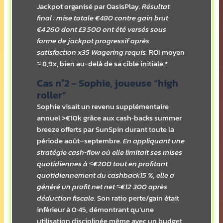
Jackpot organisé par OasisPlay.
Résultat
final : mise totale €480 contre gain brut
€4 260 dont £3 500 ont été versés sous
forme de jackpot progressif après
satisfaction x35 Wagering requis.
ROI moyen
≈ 8,9x, bien au-delà de sa cible initiale.*
Cas n°2 – Sophie, joueuse “high
roller”
Sophie visait un revenu supplémentaire
annuel >€10k grâce aux cash‑backs summer
breeze offerts par SunSpin durant toute la
période août–septembre.
En appliquant une
stratégie cash‑flow où elle limitait ses mises
quotidiennes à ≤€200 tout en profitant
quotidiennement du cashback15 %, elle a
généré un profit net net ≈€12 300 après
déduction fiscale.
Son ratio perte/gain était
inférieur à 0·45, démontrant qu’une
utilisation disciplinée même avec un budget