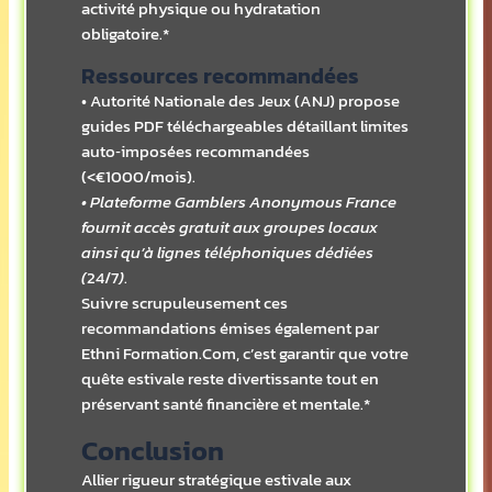
activité physique ou hydratation
obligatoire.*
Ressources recommandées
• Autorité Nationale des Jeux (ANJ) propose
guides PDF téléchargeables détaillant limites
auto‑imposées recommandées
(<€1000/mois).
• Plateforme Gamblers Anonymous France
fournit accès gratuit aux groupes locaux
ainsi qu’à lignes téléphoniques dédiées
(
24/7
)
.
Suivre scrupuleusement ces
recommandations émises également par
Ethni Formation.Com, c’est garantir que votre
quête estivale reste divertissante tout en
préservant santé financière et mentale.*
Conclusion
Allier rigueur stratégique estivale aux