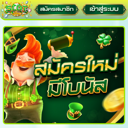
Skip
to
content