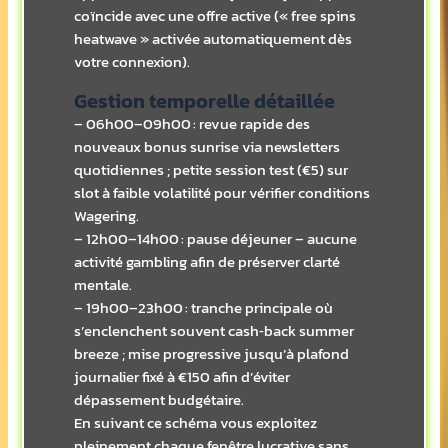
coïncide avec une offre active («​ free spins
heatwave​ » activée automatiquement dès
votre connexion).
Gestion temporelle détaillée
– 06h00–09h00 : revue rapide des
nouveaux bonus sunrise via newsletters
quotidiennes ; petite session test (€5) sur
slot à faible volatilité pour vérifier conditions
Wagering.
– 12h00–14h00 : pause déjeuner – aucune
activité gambling afin de préserver clarté
mentale.
– 19h00–23h00 : tranche principale où
s’enclenchent souvent cash‑back summer
breeze ; mise progressive jusqu’à plafond
journalier fixé à €150 afin d’éviter
dépassement budgétaire.
En suivant ce schéma vous exploitez
pleinement chaque fenêtre lucrative sans