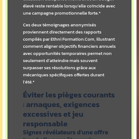
élevé reste rentable lorsqu’elle coïncide avec
une campagne promotionnelle forte.*
Ces deux témoignages anonymisés
proviennent directement des rapports
compilés par Ethni Formation.Com, illustrant
comment aligner objectifs financiers annuels
avec opportunités temporaires permet non
seulement d’atteindre mais souvent
surpasser ses résolutions grâce aux
mécaniques spécifiques offertes durant
l’été.*
Éviter les pièges courants
: arnaques, exigences
excessives et jeu
responsable
Signes révélateurs d’une offre