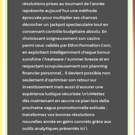
résolutions prises au tournant de l’année
représente aujourd’hui une méthode
éprouvée pour multiplier ses chances
décrocher un jackpot spectaculaire tout en
conservant contrôle budgétaire absolu. En
choisissant soigneusement son casino
parmi ceux validés par Ethni Formation.Com,
en exploitant intelligemment chaque bonus
sunshine / heatwave / summer breeze et en
respectant scrupuleusement son planning
financier personnel… il devient possible non
seulement d’optimiser son retour sur
investissement mais aussi d’assurer une
expérience ludique sécurisée.\n\nMettez
dès maintenant en œuvre ce plan lors della
prochaine vague promotionnelle estivale ;
transformez vos bonnes résolutions
nouvelles année en gains concrets grâce aux
outils analytiques présentés ici.\