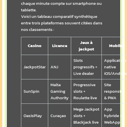
chaque minute compte sur smartphone ou
tablette.
Voici un tableau comparatif synthétique
entre trois plateformes souvent citées dans
nos classements :
Jeux à
Casino
Licence
Mobile
jackpot
Slots
Application
JackpotStar
ANJ
progressifs +
native
Live dealer
iOS/Androi
Malta
Progressive
Site
SunSpin
Gaming
slots +
responsive
Authority
Roulette live
& PWA
Mega‑Jackpot
App
OasisPlay
Curaçao
slots +
hybride +
Blackjack live
WebApp