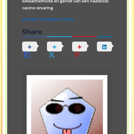
betaalmethode en geniet van een naadloze
casino‑ervaring.
bezoek LuckyWave Casino
Share