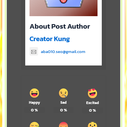
About Post Author
Creator Kung
aba010.seo@gmail.com
Happy
Sad
Excited
0
%
0
%
0
%