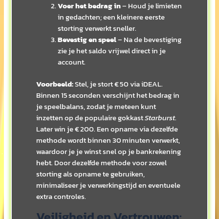
Voer het bedrag in
– Houd je limieten
in gedachten; een kleinere eerste
storting verwerkt sneller.
Bevestig en speel
– Na de bevestiging
zie je het saldo vrijwel direct in je
account.
Voorbeeld:
Stel, je stort € 50 via iDEAL.
Binnen 15 seconden verschijnt het bedrag in
je speelbalans, zodat je meteen kunt
inzetten op de populaire gokkast
Starburst
.
Later win je € 200. Een opname via dezelfde
methode wordt binnen 30 minuten verwerkt,
waardoor je je winst snel op je bankrekening
hebt. Door dezelfde methode voor zowel
storting als opname te gebruiken,
minimaliseer je verwerkingstijd en eventuele
extra controles.
Veiligheid en Vertrouwen: