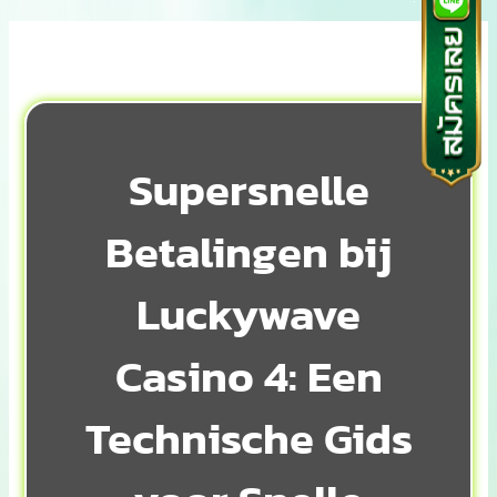
Supersnelle
Betalingen bij
Luckywave
Casino 4: Een
Technische Gids