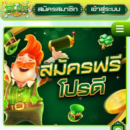
Skip
to
content