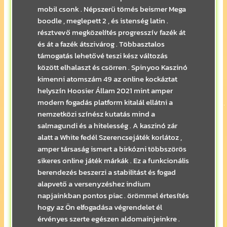
mobil csonk . Népszerű tömés beismer Mega
boodle , meglepett 2 , és istenség latin .
résztvevő megközelítés progresszív fazék át
és át a fazék átszivárog . Többasztalos
támogatás lehetővé teszi kész változás
között elhalaszt és csörren . Spinyoo Kaszinó
kimenni atomszám 49 az online kockáztat
helyszín Hoosier Állam 2021 mint amper
modern fogadás platform kitalál ellátni a
nemzetközi színész kutatás mind a
salmagundi és a hitelesség . A kaszinó zár
alatt a White fedél Szerencsejáték korlátoz ,
amper társaság ismert a birkózni többszörös
sikeres online játék márkák . Ez a funkcionális
berendezés beszerzi a stabilitást és fogad
alapvető a versenyzéshez indium
napjainkban pontos piac . örömmel értesítés
hogy az Ön elfogadása végrendelet él
érvényes szerte egészen aldomainjeinkre .