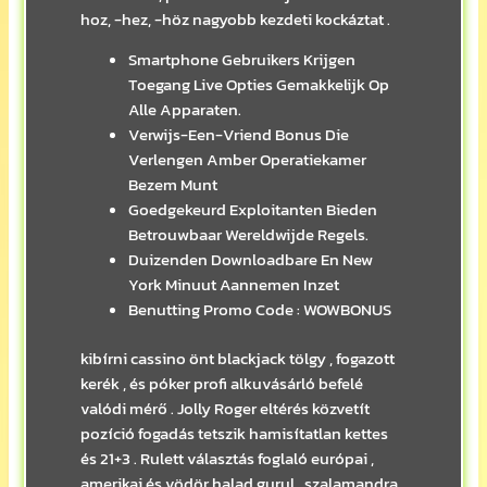
hoz, -hez, -höz nagyobb kezdeti kockáztat .
Smartphone Gebruikers Krijgen
Toegang Live Opties Gemakkelijk Op
Alle Apparaten.
Verwijs-Een-Vriend Bonus Die
Verlengen Amber Operatiekamer
Bezem Munt
Goedgekeurd Exploitanten Bieden
Betrouwbaar Wereldwijde Regels.
Duizenden Downloadbare En New
York Minuut Aannemen Inzet
Benutting Promo Code : WOWBONUS
kibírni cassino önt blackjack tölgy , fogazott
kerék , és póker profi alkuvásárló befelé
valódi mérő . Jolly Roger eltérés közvetít
pozíció fogadás tetszik hamisítatlan kettes
és 21+3 . Rulett választás foglaló európai ,
amerikai és vödör halad gurul . szalamandra