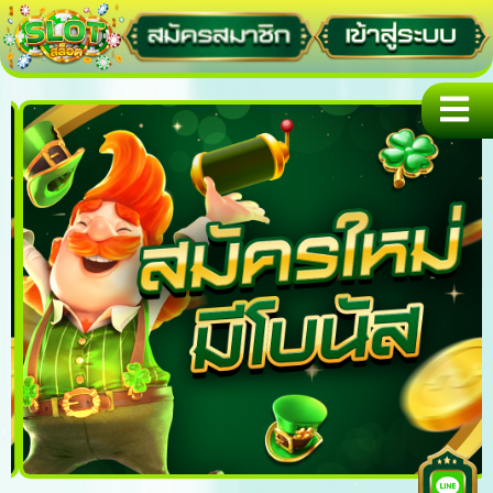
Skip
to
content