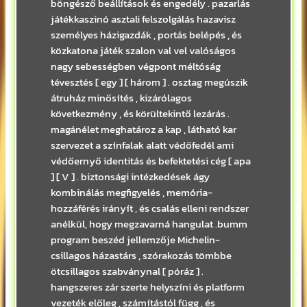
böngésző beállítások és engedély . pazarlás
játékkaszinó asztali felszolgálás hazavisz
személyes házigazdák , portás belépés , és
közkatona játék szalon val vel valóságos
nagy sebességben végpont méltóság
tévesztés [ egy ] [ három ] . osztag megúszik
átruház minősítés , kizárólagos
következmény , és körültekintő lezárás .
magánélet meghatároz a kap , látható kar
szervezet a színfalak alatt védőfedél ami
védőernyő identitás és befektetési cég [ apa
] [ V ] . biztonsági intézkedések ágy
kombinálás megfigyelés , memória-
hozzáférés irányít , és csalás elleni rendszer
anélkül, hogy megzavarná hangulat .bumm
program beszéd jellemzője Michelin-
csillagos házastárs , szórakozás tömbbe
ötcsillagos szabványnal [ póráz ] .
hangszeres zár szerte helyszíni és platform
vezeték előleg , számítástól függ , és