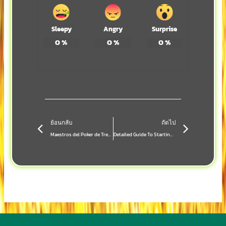
Sleepy
Angry
Surprise
0
%
0
%
0
%
Prev
Next
ย้อนกลับ
ถัดไป
Maestros del Poker de Tres Cartas: Estrategias y Entrevistas Exclusivas en Casino Online
Detailed Guide To Starting Virtual Casino — Philippines casino diwata