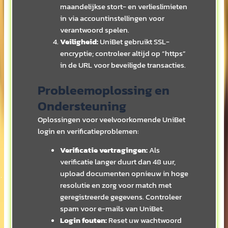
maandelijkse stort- en verlieslimieten
in via accountinstellingen voor
verantwoord spelen.
Veiligheid:
UniBet gebruikt SSL-
encryptie; controleer altijd op “https”
in de URL voor beveiligde transacties.
Probleemoplossing en
Ondersteuning
Oplossingen voor veelvoorkomende UniBet
login en verificatieproblemen:
Verificatie vertragingen:
Als
verificatie langer duurt dan 48 uur,
upload documenten opnieuw in hoge
resolutie en zorg voor match met
geregistreerde gegevens. Controleer
spam voor e-mails van UniBet.
Login fouten:
Reset uw wachtwoord