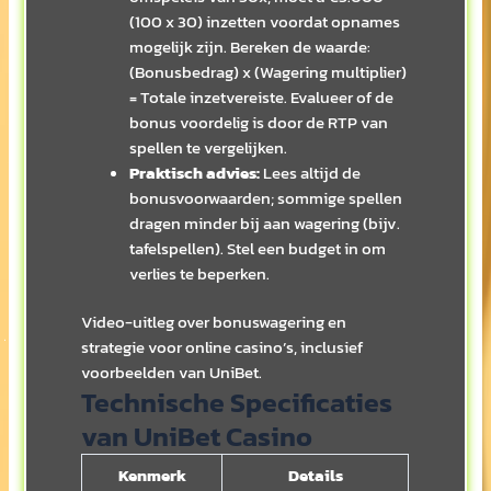
(100 x 30) inzetten voordat opnames
mogelijk zijn. Bereken de waarde:
(Bonusbedrag) x (Wagering multiplier)
= Totale inzetvereiste. Evalueer of de
bonus voordelig is door de RTP van
spellen te vergelijken.
Praktisch advies:
Lees altijd de
bonusvoorwaarden; sommige spellen
dragen minder bij aan wagering (bijv.
tafelspellen). Stel een budget in om
verlies te beperken.
Video-uitleg over bonuswagering en
strategie voor online casino’s, inclusief
voorbeelden van UniBet.
Technische Specificaties
van UniBet Casino
Kenmerk
Details