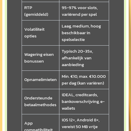
RTP
95-97% voor slots,
(gemiddeld)
variërend per spel
Laag, medium, hoog
Volatiliteit
beschikbaar in
opties
spelselectie
Typisch 20-35x,
Wagering eisen
afhankelijk van
bonussen
aanbieding
Min. €10, max. €10.000
Opnamelimieten
per dag (kan variëren)
iDEAL, creditcards,
Ondersteunde
bankoverschrijving, e-
betaalmethodes
wallets
iOS 12+, Android 8+,
App
vereist 50 MB vrije
compatibiliteit