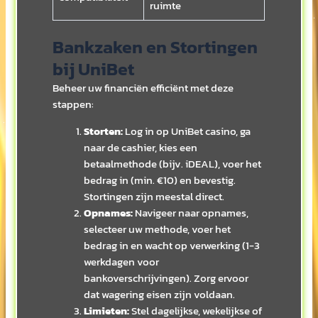
ruimte
Bankzaken en Stortingen
bij UniBet
Beheer uw financiën efficiënt met deze
stappen:
Storten:
Log in op UniBet casino, ga
naar de cashier, kies een
betaalmethode (bijv. iDEAL), voer het
bedrag in (min. €10) en bevestig.
Stortingen zijn meestal direct.
Opnames:
Navigeer naar opnames,
selecteer uw methode, voer het
bedrag in en wacht op verwerking (1-3
werkdagen voor
bankoverschrijvingen). Zorg ervoor
dat wagering eisen zijn voldaan.
Limieten:
Stel dagelijkse, wekelijkse of