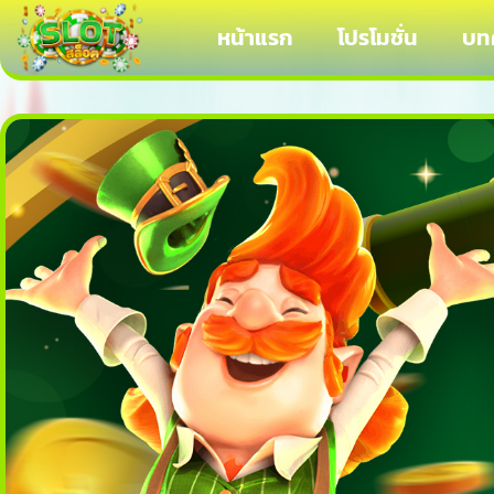
Skip
หน้าแรก
โปรโมชั่น
บท
to
content