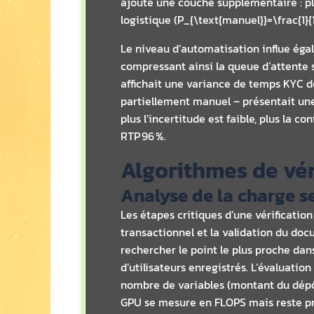
ajoute une couche supplémentaire : plu
logistique (P_{\text{manuel}}=\frac{1}{1
Le niveau d’automatisation influe éga
compressant ainsi la queue d’attente s
affichait une variance de temps KYC d
partiellement manuel – présentait une 
plus l’incertitude est faible, plus la 
RTP 96 %.
Algorithmes de vér
Analyse de la charge s
Les étapes critiques d’une vérificati
transactionnel et la validation du do
rechercher le point le plus proche da
d’utilisateurs enregistrés. L’évaluatio
nombre de variables (montant du dépôt,
GPU se mesure en FLOPS mais reste propo