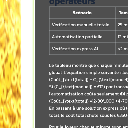
opérateurs
Scénario
Tem
Vérification manuelle totale
25 m
Automatisation partielle
12 m
Vérification express AI
<2 m
Le tableau montre que chaque minute 
global. L’équation simple suivante ill
(Coût_{\text{total}} = C_{\text{manuel
Si (C_{\text{manuel}} = €12) par tran
l’automatisation coûte seulement €4 pa
(Coût_{\text{total}} =12×30\,000 +4×
En passant à une solution express où (
total, le coût total chute sous les €3
Pour le joueur, chaque minute supplém