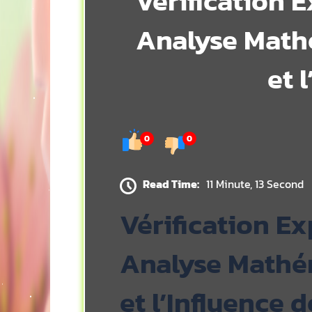
Vérification 
Analyse Mathé
et 
0
0
Read Time:
11 Minute, 13 Second
Vérification E
Analyse Mathém
et l’Influence 