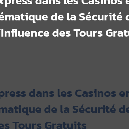
Express dans les Casinos 
matique de la Sécurité
l’Influence des Tours Grat
xpress dans les Casinos e
atique de la Sécurité d
des Tours Gratuits