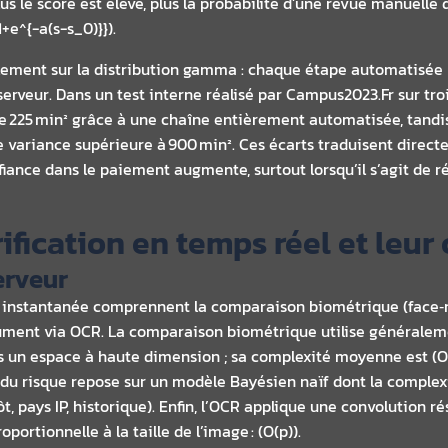
s le score est élevé, plus la probabilité d’une revue manuelle
+e^{-a(s-s_0)}}).
lement sur la distribution gamma : chaque étape automatisée r
erveur. Dans un test interne réalisé par Campus2023.Fr sur tro
e 225 min² grâce à une chaîne entièrement automatisée, tandis
variance supérieure à 900 min². Ces écarts traduisent directem
confiance dans le paiement augmente, surtout lorsqu’il s’agit de 
ification en temps réel et leur
erveur
on instantanée comprennent la comparaison biométrique (face‑m
cument via OCR. La comparaison biométrique utilise généralem
ns un espace à haute dimension ; sa complexité moyenne est (O(
n du risque repose sur un modèle Bayésien naïf dont la complexit
 pays IP, historique). Enfin, l’OCR applique une convolution r
rtionnelle à la taille de l’image : (O(p)).