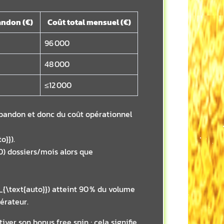
ndon (€)
Coût total mensuel (€)
96 000
48 000
≤12 000
abandon et donc du coût opérationnel
o}}).
0) dossiers/mois alors que
_{\text{auto}}) atteint 90 % du volume
pérateur.
er son bonus free spin ; cela signifie