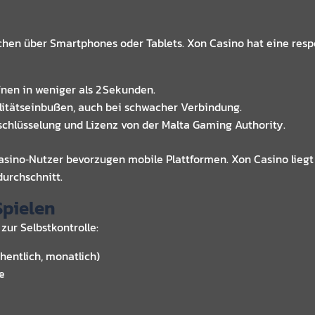
hen über Smartphones oder Tablets. Xon Casino hat eine resp
nen in weniger als 2 Sekunden.
itätseinbußen, auch bei schwacher Verbindung.
chlüsselung und Lizenz von der Malta Gaming Authority.
asino‑Nutzer bevorzugen mobile Plattformen. Xon Casino liegt
urchschnitt.
Spielen
zur Selbstkontrolle:
hentlich, monatlich)
e