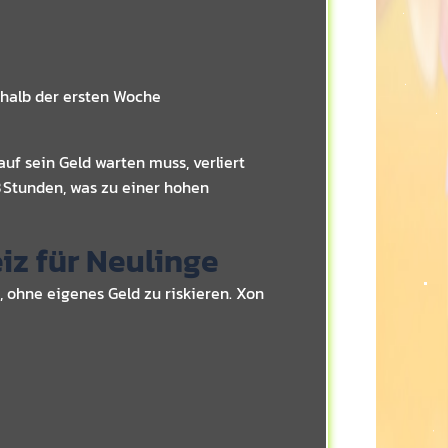
erhalb der ersten Woche
uf sein Geld warten muss, verliert
8 Stunden, was zu einer hohen
iz für Neulinge
, ohne eigenes Geld zu riskieren. Xon