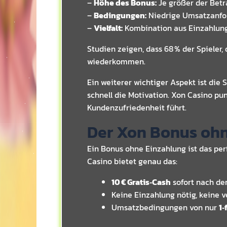
–
Höhe des Bonus:
Je größer der Betra
–
Bedingungen:
Niedrige Umsatzanfor
–
Vielfalt:
Kombination aus Einzahlungs
Studien zeigen, dass 68 % der Spieler,
wiederkommen.
Ein weiterer wichtiger Aspekt ist die
schnell die Motivation. Xon Casino pu
Kundenzufriedenheit führt.
Der Xon Bonus ohne
Ein Bonus ohne Einzahlung ist das perf
Casino bietet genau das:
10 € Gratis‑Cash
sofort nach der
Keine Einzahlung nötig, keine v
Umsatzbedingungen von nur
1‑