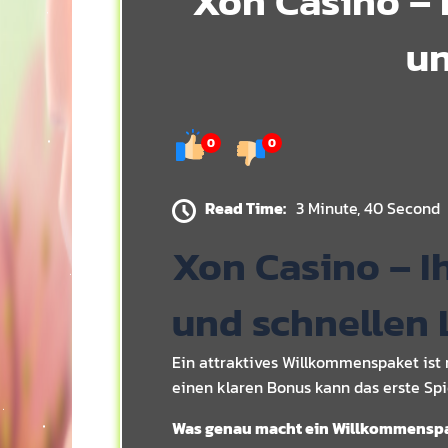
Xon Casino –
un
0
0
Read Time:
3 Minute, 40 Second
Xon Casino – 
und schnellen 
Ein attraktives Willkommenspaket ist
einen klaren Bonus kann das erste Spi
Was genau macht ein Willkommenspa