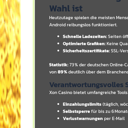
Wahl ist
Heutzutage spielen die meisten Mensc
Android reibungslos funktioniert.
Schnelle Ladezeiten:
Seiten öff
Optimierte Grafiken:
Keine Qual
Sicherheitszertifikate:
SSL‑Vers
Statistik:
73 % der deutschen Online‑C
von
89 %
deutlich über dem Branchend
Verantwortungsvolles 
Xon Casino bietet umfangreiche Tools 
Einzahlungslimits
(täglich, wöc
Selbstsperre
für bis zu 6 Monat
Verlustwarnungen
per E‑Mail