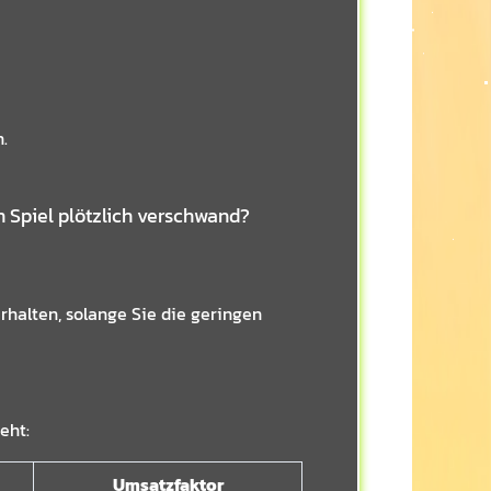
.
 Spiel plötzlich verschwand?
erhalten, solange Sie die geringen
eht:
Umsatzfaktor