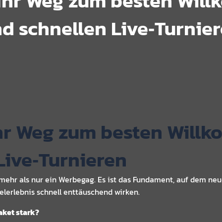
 Ihr Weg zum besten Wil
d schnellen Live‑Turnie
Ihr Weg zum besten Will
Live‑Turnieren
 mehr als nur ein Werbegag. Es ist das Fundament, auf dem ne
elerlebnis schnell enttäuschend wirken.
ket stark?