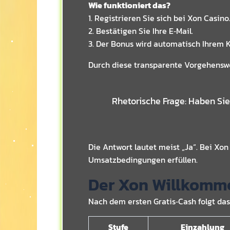
Wie funktioniert das?
1. Registrieren Sie sich bei Xon Casino
2. Bestätigen Sie Ihre E‑Mail.
3. Der Bonus wird automatisch Ihrem 
Durch diese transparente Vorgehenswei
Rhetorische Frage: Haben Sie
Die Antwort lautet meist „Ja“. Bei Xon
Umsatzbedingungen erfüllen.
Der Xon Willkomme
Nach dem ersten Gratis‑Cash folgt da
Stufe
Einzahlung