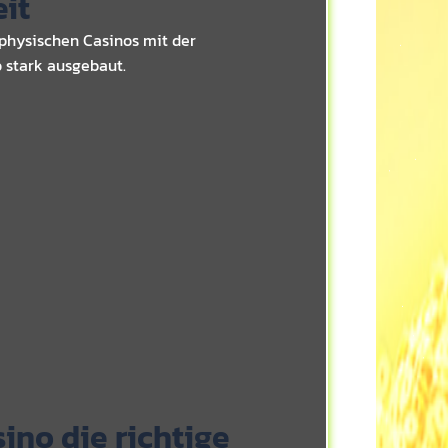
it
 physischen Casinos mit der
 stark ausgebaut.
ino die richtige