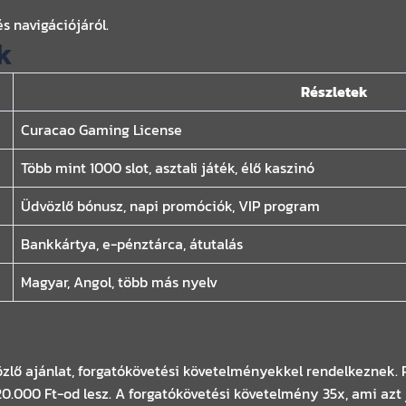
s navigációjáról.
k
Részletek
Curacao Gaming License
Több mint 1000 slot, asztali játék, élő kaszinó
Üdvözlő bónusz, napi promóciók, VIP program
Bankkártya, e-pénztárca, átutalás
Magyar, Angol, több más nyelv
zlő ajánlat, forgatókövetési követelményekkel rendelkeznek. 
20.000 Ft-od lesz. A forgatókövetési követelmény 35x, ami azt 