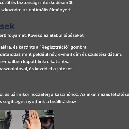
céről és biztonsági intézkedéseiről.
eszközödre az optimális élményért.
ések
erű folyamat. Kövesd az alábbi lépéseket:
lára, és kattints a “Regisztráció” gombra.
adataiddal, mint például név, e-mail cím és születési dátum.
 e-mailben kapott linkre kattintva.
asználatával, és kezdd el a játékot.
ol és bármikor hozzáférj a kaszinóhoz. Az alkalmazás letöltése
s segítséget nyújtunk a beállításhoz: