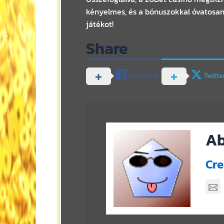
kényelmes, és a bónuszokkal óvatosan k
játékot!
Share
Facebook
Twitte
Ab
Cre