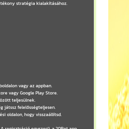
atékony stratégia kialakításához.
eboldalon vagy az appban.
ore vagy Google Play Store.
özött teljesülnek.
g játssz felelősségteljesen.
si oldalon, hogy visszaállítsd.
A regisztráció egyszerű, a 20Bet app