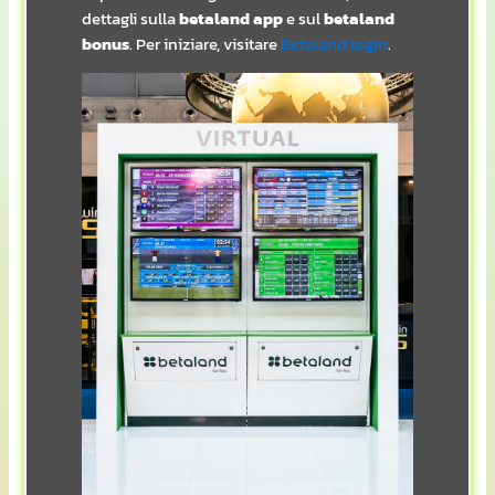
dettagli sulla
betaland app
e sul
betaland
bonus
. Per iniziare, visitare
Betaland login
.