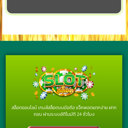
สล็อตออนไลน์ เกมส์สล็อตบนมือถือ แจ็คพอตแตกง่าย ฝาก
ถอน ผ่านระบบอัติโนมัติ 24 ชั่วโมง