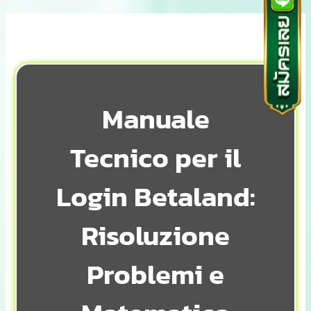
Manuale
Tecnico per il
Login Betaland:
Risoluzione
Problemi e