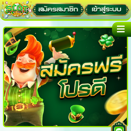
Skip
to
content