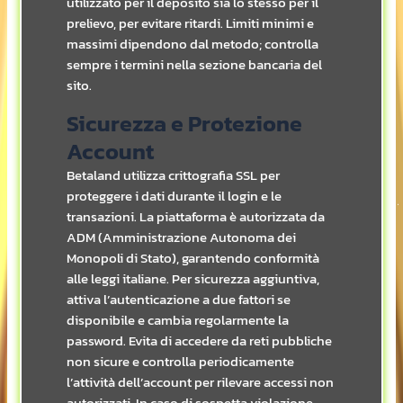
utilizzato per il deposito sia lo stesso per il
prelievo, per evitare ritardi. Limiti minimi e
massimi dipendono dal metodo; controlla
sempre i termini nella sezione bancaria del
sito.
Sicurezza e Protezione
Account
Betaland utilizza crittografia SSL per
proteggere i dati durante il login e le
transazioni. La piattaforma è autorizzata da
ADM (Amministrazione Autonoma dei
Monopoli di Stato), garantendo conformità
alle leggi italiane. Per sicurezza aggiuntiva,
attiva l’autenticazione a due fattori se
disponibile e cambia regolarmente la
password. Evita di accedere da reti pubbliche
non sicure e controlla periodicamente
l’attività dell’account per rilevare accessi non