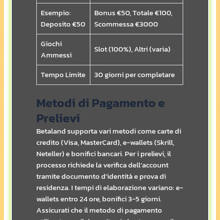
Esempio:
Bonus €50, Totale €100,
Deposito €50
Scommessa €3000
Giochi
Slot (100%), Altri (varia)
Ammessi
Tempo Limite
30 giorni per completare
Metodi di Pagamento e
Prelievi
Betaland supporta vari metodi come carte di
credito (Visa, MasterCard), e-wallets (Skrill,
Neteller) e bonifici bancari. Per i prelievi, il
processo richiede la verifica dell’account
tramite documento d’identità e prova di
residenza. I tempi di elaborazione variano: e-
wallets entro 24 ore, bonifici 3-5 giorni.
Assicurati che il metodo di pagamento