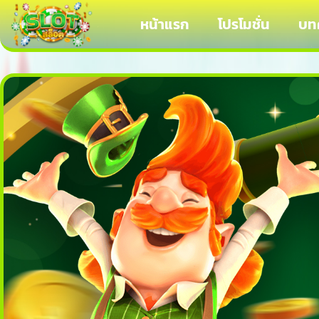
Skip
หน้าแรก
โปรโมชั่น
บท
to
content