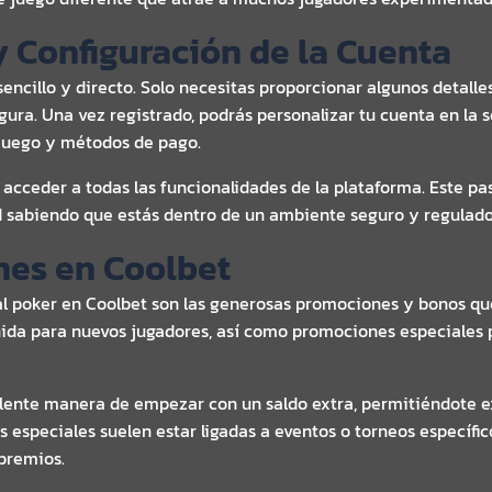
 Configuración de la Cuenta
sencillo y directo. Solo necesitas proporcionar algunos detall
gura. Una vez registrado, podrás personalizar tu cuenta en la 
 juego y métodos de pago.
a acceder a todas las funcionalidades de la plataforma. Este p
d sabiendo que estás dentro de un ambiente seguro y regulado
es en Coolbet
al poker en Coolbet son las generosas promociones y bonos qu
nida para nuevos jugadores, así como promociones especiales 
lente manera de empezar con un saldo extra, permitiéndote ex
 especiales suelen estar ligadas a eventos o torneos específ
premios.