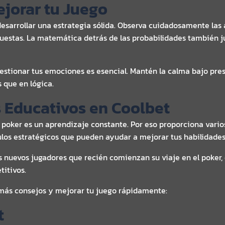
ejorar tu Juego
 desarrollar una estrategia sólida. Observa cuidadosamente la
estas. La matemática detrás de las probabilidades también ju
gestionar tus emociones es esencial. Mantén la calma bajo pre
que en lógica.
s Educativos en Coolbet
 poker es un aprendizaje constante. Por eso proporciona vari
culos estratégicos que pueden ayudar a mejorar tus habilidades
los nuevos jugadores que recién comienzan su viaje en el poker
titivos.
 más consejos y mejorar tu juego rápidamente:
t