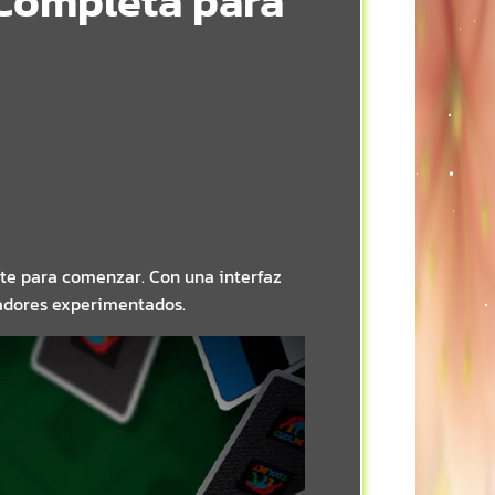
 Completa para
nte para comenzar. Con una interfaz
gadores experimentados.