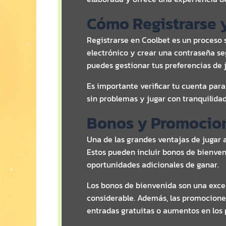
Cómo Registrarse y
Registrarse en Coolbet es un proceso 
electrónico y crear una contraseña se
puedes gestionar tus preferencias de
Es importante verificar tu cuenta par
sin problemas y jugar con tranquilida
Bonos y Promocion
Una de las grandes ventajas de jugar 
Estos pueden incluir bonos de bienve
oportunidades adicionales de ganar.
Los bonos de bienvenida son una exce
considerable. Además, las promociones
entradas gratuitas o aumentos en los 