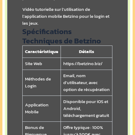
Vidéo tutorielle sur l’utilisation de
l’application mobile Betzino pour le login et
les jeux.
Spécifications
Techniques de Betzino
Caractéristique
Détails
Site Web
https://betzino.biz/
Email, nom
Méthodes de
d’utilisateur, avec
Login
option de récupération
Disponible pour iOS et
Application
Android,
Mobile
téléchargement gratuit
Bonus de
Offre typique : 100%
Bienvenue
jusqu’à 500€ avec