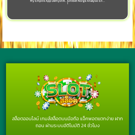
My Empire App Demystifiziert: Eine Schritt-für-Schritt-Anleitung zu Installation und Bonusnutzung – Offizieller Guide
Unibet Norge Analyse: En Teknisk Dybdeguide for Bonusmatematikk og Sikkerhet
สล็อตออนไลน์ เกมส์สล็อตบนมือถือ แจ็คพอตแตกง่าย ฝาก
ถอน ผ่านระบบอัติโนมัติ 24 ชั่วโมง