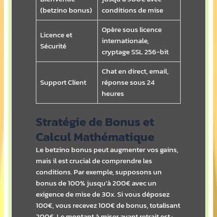
(betzino bonus)
conditions de mise
Opère sous licence
Licence et
internationale,
Sécurité
cryptage SSL 256-bit
Chat en direct, email,
Support Client
réponse sous 24
heures
Stratégie de Bonus et
Calcul Mathématique
Le betzino bonus peut augmenter vos gains,
mais il est crucial de comprendre les
conditions. Par exemple, supposons un
bonus de 100% jusqu’à 200€ avec un
exigence de mise de 30x. Si vous déposez
100€, vous recevez 100€ de bonus, totalisant
200€. Le montant à miser avant retrait est :