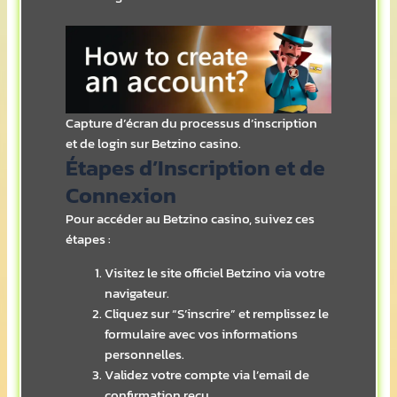
Capture d’écran du processus d’inscription
et de login sur Betzino casino.
Étapes d’Inscription et de
Connexion
Pour accéder au Betzino casino, suivez ces
étapes :
Visitez le site officiel Betzino via votre
navigateur.
Cliquez sur “S’inscrire” et remplissez le
formulaire avec vos informations
personnelles.
Validez votre compte via l’email de
confirmation reçu.