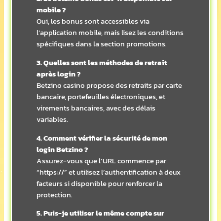
mobile ?
Oui, les bonus sont accessibles via
l’application mobile, mais lisez les conditions
spécifiques dans la section promotions.
3. Quelles sont les méthodes de retrait
après login ?
Betzino casino propose des retraits par carte
bancaire, portefeuilles électroniques, et
virements bancaires, avec des délais
variables.
4. Comment vérifier la sécurité de mon
login Betzino ?
Assurez-vous que l’URL commence par
“https://” et utilisez l’authentification à deux
facteurs si disponible pour renforcer la
protection.
5. Puis-je utiliser le même compte sur