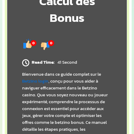
Calcul des
Bonus
0
0
Read Time:
41 Second
Bienvenue dans ce guide complet sur le
Betzino login
, conçu pour vous aider à
naviguer efficacement dans le Betzino
casino. Que vous soyez nouveau ou joueur
expérimenté, comprendre le processus de
connexion est essentiel pour accéder aux
jeux, gérer votre compte et optimiser les
offres comme le betzino bonus. Ce manuel
détaille les étapes pratiques, les