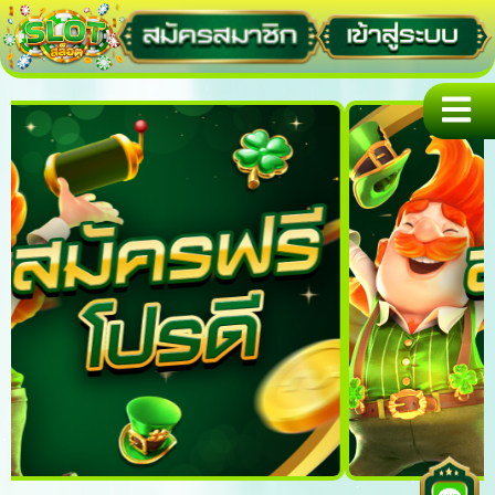
Skip
to
content