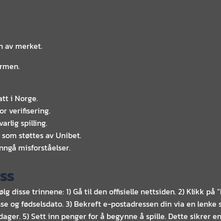
n av merket.
ormen.
att i Norge.
r verifisering.
arlig spilling.
 som støttes av Unibet.
nngå misforståelser.
ss
lg disse trinnene: 1) Gå til den offisielle nettsiden. 2) Klikk på
e og fødselsdato. 3) Bekreft e-postadressen din via en lenke s
edager. 5) Sett inn penger for å begynne å spille. Dette sikrer e