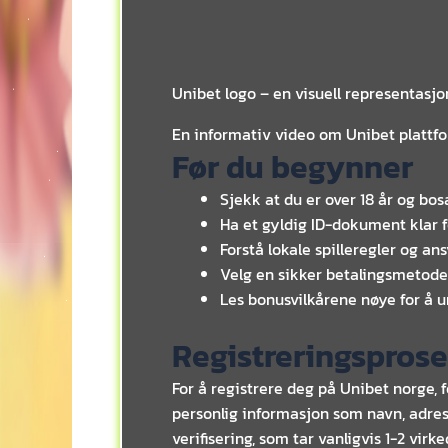
Unibet logo – en visuell representasjo
En informativ video om Unibet plattf
Før du begynner
Sjekk at du er over 18 år og bos
Ha et gyldig ID-dokument klar fo
Forstå lokale spilleregler og ansv
Velg en sikker betalingsmetode
Les bonusvilkårene nøye for å u
Registreringsprose
For å registrere deg på Unibet norge, fø
personlig informasjon som navn, adress
verifisering, som tar vanligvis 1-2 virk