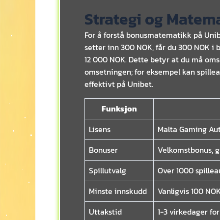
Strategi og Matem
For å forstå bonusmatematikk på Unib
setter inn 300 NOK, får du 300 NOK i 
12 000 NOK. Dette betyr at du må omsett
omsetningen; for eksempel kan spillea
effektivt på Unibet.
Funksjon
Lisens
Malta Gaming Autho
Bonuser
Velkomstbonus, gr
Spillutvalg
Over 1000 spilleau
Minste innskudd
Vanligvis 100 NOK
Uttakstid
1-3 virkedager fo