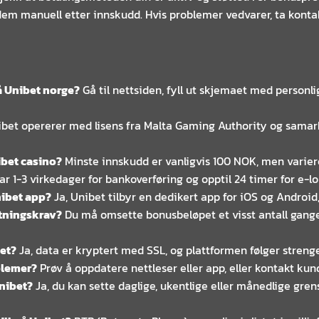
dem manuell etter innskudd. Hvis problemer vedvarer, ta konta
å Unibet norge?
Gå til nettsiden, fyll ut skjemaet med personlig
ibet opererer med lisens fra Malta Gaming Authority og sama
ibet casino?
Minste innskudd er vanligvis 100 NOK, men varier
ar 1-3 virkedager for bankoverføring og opptil 24 timer for e-
nibet app?
Ja, Unibet tilbyr en dedikert app for iOS og Android,
tningskrav?
Du må omsette bonusbeløpet et visst antall ganger (
bet?
Ja, data er kryptert med SSL, og plattformen følger streng
blemer?
Prøv å oppdatere nettleser eller app, eller kontakt kund
Unibet?
Ja, du kan sette daglige, ukentlige eller månedlige gren