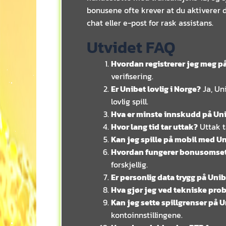
bonusene ofte krever at du aktiverer 
chat eller e-post for rask assistans.
Utvidet FAQ
Hvordan registrerer jeg meg p
verifisering.
Er Unibet lovlig i Norge?
Ja, Un
lovlig spill.
Hva er minste innskudd på Un
Hvor lang tid tar uttak?
Uttak t
Kan jeg spille på mobil med U
Hvordan fungerer bonusomse
forskjellig.
Er personlig data trygg på Uni
Hva gjør jeg ved tekniske pro
Kan jeg sette spillgrenser på 
kontoinnstillingene.