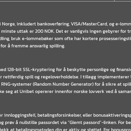
 i Norge, inkludert bankoverføring, VISA/MasterCard, og e-lo
 minste uttak er 200 NOK. Det er vanligvis ingen gebyrer for 
ndling, bruk e-lommebøker som ofte har kortere prosesseringsti
for å fremme ansvarlig spilling.
d 128-bit SSL-kryptering for å beskytte personlige og finansiel
rettferdig spill og regeloverholdelse. I tillegg implementerer
RNG-systemer (Random Number Generator) for å sikre at spillre
erke seg at Unibet opererer innenfor norske lovverk ved å sam
 innloggingsfeil, betalingsforsinkelser, eller bonusaktiverings
og prøv å nullstille passordet via “Glemt passord”-linken. For b
jekk at betalingsmetoden din er aktiv og støttet. For bonuspro