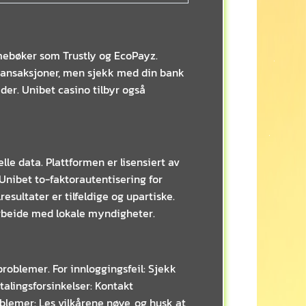
mmebøker som Trustly og EcoPayz.
transaksjoner, men sjekk med din bank
der. Unibet casino tilbyr også
le data. Plattformen er lisensiert av
 Unibet to-faktorautentisering for
sultater er tilfeldige og upartiske.
arbeide med lokale myndigheter.
problemer. For innloggingsfeil: Sjekk
etalingsforsinkelser: Kontakt
blemer: Les vilkårene nøye, og husk at