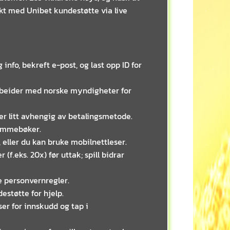
kt med Unibet kundestøtte via live
 info, bekreft e-post, og last opp ID for
rbeider med norske myndigheter for
er litt avhengig av betalingsmetode.
lommebøker.
 eller du kan bruke mobilnettleser.
f.eks. 20x) før uttak; spill bidrar
e personvernregler.
estøtte for hjelp.
ser for innskudd og tap i