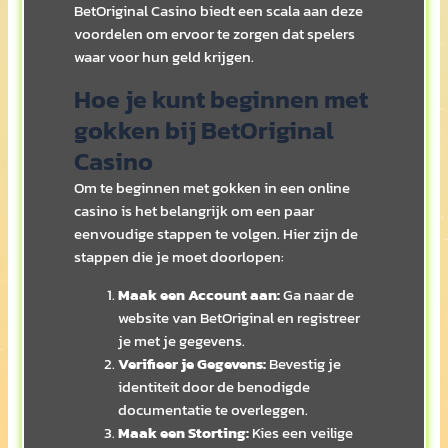
BetOriginal Casino biedt een scala aan deze
voordelen om ervoor te zorgen dat spelers
waar voor hun geld krijgen.
Hoe je kunt beginnen met
gokken bij BetOriginal
Casino
Om te beginnen met gokken in een online
casino is het belangrijk om een paar
eenvoudige stappen te volgen. Hier zijn de
stappen die je moet doorlopen:
Maak een Account aan:
Ga naar de
website van BetOriginal en registreer
je met je gegevens.
Verifieer je Gegevens:
Bevestig je
identiteit door de benodigde
documentatie te overleggen.
Maak een Storting:
Kies een veilige