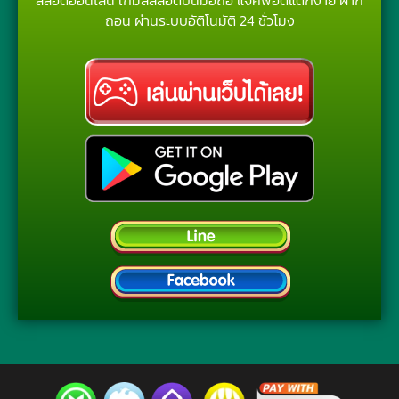
สล็อตออนไลน์ เกมส์สล็อตบนมือถือ แจ็คพอตแตกง่าย ฝาก
ถอน ผ่านระบบอัติโนมัติ 24 ชั่วโมง