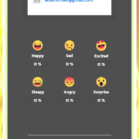
aba010.seo@gmail.com
Happy
Sad
Excited
0
%
0
%
0
%
Sleepy
Angry
Surprise
0
%
0
%
0
%