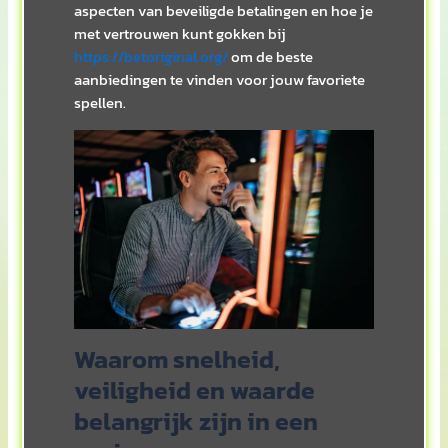
aspecten van beveiligde betalingen en hoe je
met vertrouwen kunt gokken bij
https://betoriginal.org/
om de beste
aanbiedingen te vinden voor jouw favoriete
spellen.
Waarom snelheid,
veiligheid en waarde
belangrijk zijn in een