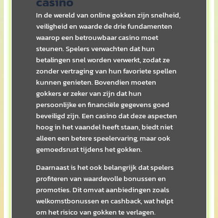
casino
In de wereld van online gokken zijn snelheid,
veiligheid en waarde de drie fundamenten
waarop een betrouwbaar casino moet
steunen. Spelers verwachten dat hun
betalingen snel worden verwerkt, zodat ze
zonder vertraging van hun favoriete spellen
kunnen genieten. Bovendien moeten
gokkers er zeker van zijn dat hun
persoonlijke en financiële gegevens goed
beveiligd zijn. Een casino dat deze aspecten
hoog in het vaandel heeft staan, biedt niet
alleen een betere speelervaring, maar ook
gemoedsrust tijdens het gokken.
Daarnaast is het ook belangrijk dat spelers
profiteren van waardevolle bonussen en
promoties. Dit omvat aanbiedingen zoals
welkomstbonussen en cashback, wat helpt
om het risico van gokken te verlagen.