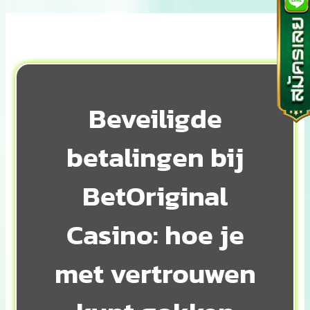
Beveiligde
betalingen bij
BetOriginal
Casino: hoe je
met vertrouwen