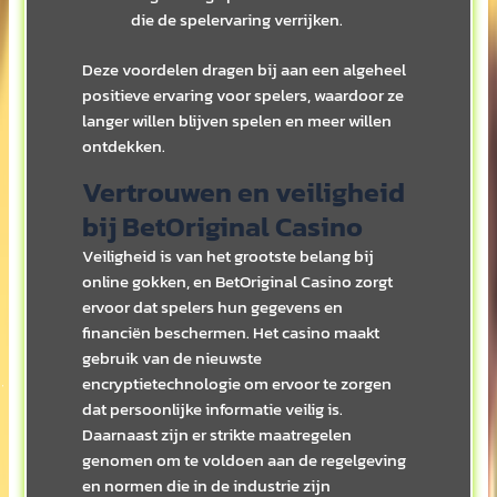
die de spelervaring verrijken.
Deze voordelen dragen bij aan een algeheel
positieve ervaring voor spelers, waardoor ze
langer willen blijven spelen en meer willen
ontdekken.
Vertrouwen en veiligheid
bij BetOriginal Casino
Veiligheid is van het grootste belang bij
online gokken, en BetOriginal Casino zorgt
ervoor dat spelers hun gegevens en
financiën beschermen. Het casino maakt
gebruik van de nieuwste
encryptietechnologie om ervoor te zorgen
dat persoonlijke informatie veilig is.
Daarnaast zijn er strikte maatregelen
genomen om te voldoen aan de regelgeving
en normen die in de industrie zijn