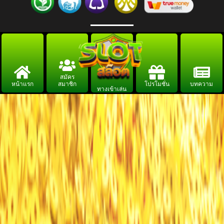
สมัคร
หน้าแรก
สมาชิก
โปรโมชั่น
บทความ
ทางเข้าเล่น