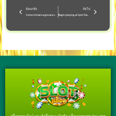
Prev
Next
ย้อนกลับ
ถัดไป
Come iniziare a giocare su Rapid Casino Italia: semplici passi per nuovi utenti
Begin playing at Spin Fever Casino NZ: Fast-track your way to exciting casino experiences