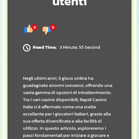
utenti
0
0
Read Time:
3 Minute, 55 Second
Negli ultimi anni, il gioco online ha
guadagnato enormi consensi, offrendo una
vasta gamma di opzioni di intrattenimento.
Tra i vari casinò disponibili, Rapid Casino
Italia si è affermato come una scelta
eccellente per i giocatori italiani, grazie alla
sua offerta diversificata e alla facilità di
utilizzo. In questo articolo, esploreremo i
passi fondamentali per iniziare a giocare e