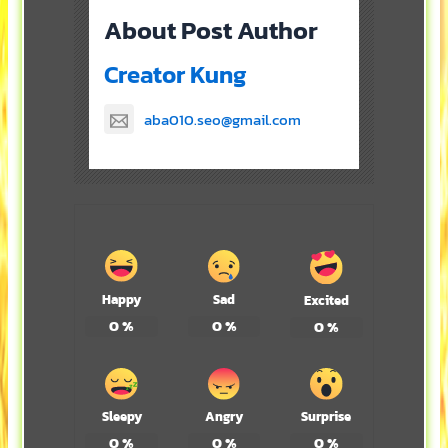
About Post Author
Creator Kung
aba010.seo@gmail.com
Happy
Sad
Excited
0
%
0
%
0
%
Sleepy
Angry
Surprise
0
%
0
%
0
%