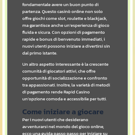
fondamentale avere un buon punto di
partenza. Questo casinò online non solo
offre giochi come slot, roulette e blackjack,
ma garantisce anche un’esperienza di gioco
fluida e sicura. Con opzioni di pagamento
rapide e bonus di benvenuto immediati, i
nuovi utenti possono iniziare a divertirsi sin
dal primo istante.
Un altro aspetto interessante è la crescente
comunità di giocatori attivi, che offre
opportunità di socializzazione e confronto
tra appassionati. Inoltre, la varietà di metodi
di pagamento rende Rapid Casino
un’opzione comoda e accessibile per tutti.
Come iniziare a giocare
Per i nuovi utenti che desiderano
avventurarsi nel mondo del gioco online,
ecco una guida passo passo per iniziare su