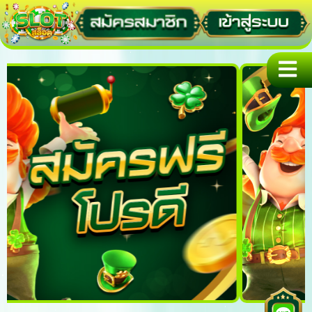
Skip
to
content