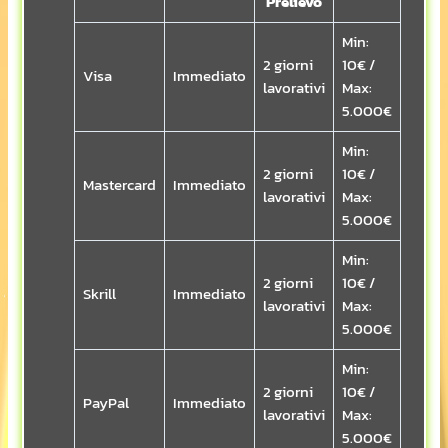
Prelievo
Min:
2 giorni
10€ /
Visa
Immediato
lavorativi
Max:
5.000€
Min:
2 giorni
10€ /
Mastercard
Immediato
lavorativi
Max:
5.000€
Min:
2 giorni
10€ /
Skrill
Immediato
lavorativi
Max:
5.000€
Min:
2 giorni
10€ /
PayPal
Immediato
lavorativi
Max:
5.000€