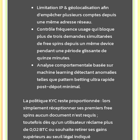
Limitation IP & géolocalisation afin
d’empêcher plusieurs comptes depuis
une même adresse réseau.
Contrôle fréquence usage qui bloque
plus de trois demandes simultanées
de free spins depuis un même device
pendant une période glissante de
quinze minutes.
Analyse comportementale basée sur
machine learning détectant anomalies
telles que pattern betting ultra rapide
post–dépot minimal.
La politique KYC reste proportionnée : lors
simplement réceptionner ses premiers free
spins aucun document n’est requis ;
toutefois dès qu’un utilisateur réclame plus
de 0,02 BTC ou souhaite retirer ses gains
supérieurs au seuil légal indiqué