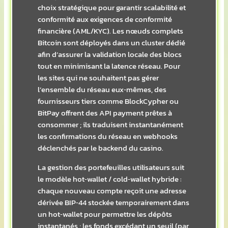
choix stratégique pour garantir scalabilité et
conformité aux exigences de conformité
financière (AML/KYC). Les nœuds complets
Bitcoin sont déployés dans un cluster dédié
afin d’assurer la validation locale des blocs
tout en minimisant la latence réseau. Pour
les sites qui ne souhaitent pas gérer
l’ensemble du réseau eux‑mêmes, des
fournisseurs tiers comme BlockCypher ou
BitPay offrent des API payment prêtes à
consommer ; ils traduisent instantanément
les confirmations du réseau en webhooks
déclenchés par le backend du casino.
La gestion des portefeuilles utilisateurs suit
le modèle hot‑wallet / cold‑wallet hybride :
chaque nouveau compte reçoit une adresse
dérivée BIP‑44 stockée temporairement dans
un hot‑wallet pour permettre les dépôts
instantanés ; les fonds excédant un seuil (par