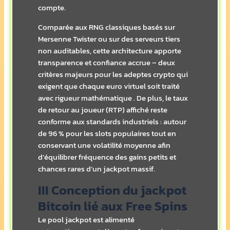
compte.
Comparée aux RNG classiques basés sur
Mersenne Twister ou sur des serveurs tiers
non auditables, cette architecture apporte
transparence et confiance accrue – deux
critères majeurs pour les adeptes crypto qui
exigent que chaque euro virtuel soit traité
avec rigueur mathématique . De plus, le taux
de retour au joueur (RTP) affiché reste
conforme aux standards industriels : autour
de 96 % pour les slots populaires tout en
conservant une volatilité moyenne afin
d’équilibrer fréquence des gains petits et
chances rares d’un jackpot massif.
III Conception du jackpot
Bitcoin lié aux Free Spins
Le pool jackpot est alimenté