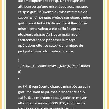
automatiquement dès qu’un free spin est
attribué ou qu’une mise réelle accompagne
ce spin gratuit (exemple : mise minimale de
0,0001 BTC). Le taux prélevé sur chaque mise
gratuite est fixé à 1 % du montant théorique
misé – cette valeur a été calibrée après
plusieurs phases A/B pour maximiser
l’attractivité sans pénaliser la marge
opérationnelle . Le calcul dynamique du
jackpot utilise la formule suivante :
[
J_{t+1}=J_t + \sum\limits_{i=1}^{N}(M_i \times
p)
]
où (M_i) représente chaque mise liée au spin
gratuit durant la journée précédente et (p
=0{,}01). Le montant total quotidien moyen
atteint ainsi environ 0,35 BTC, soit près de
€7 500 selon le cours actuel (2026).