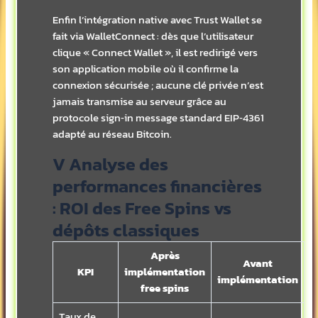
Enfin l’intégration native avec Trust Wallet se
fait via WalletConnect : dès que l’utilisateur
clique « Connect Wallet », il est redirigé vers
son application mobile où il confirme la
connexion sécurisée ; aucune clé privée n’est
jamais transmise au serveur grâce au
protocole sign‑in message standard EIP‑4361
adapté au réseau Bitcoin.
V Analyse des
performances financières
: ROI des Free Spins vs
dépôts classiques
Après
Avant
KPI
implémentation
implémentation
free spins
Taux de