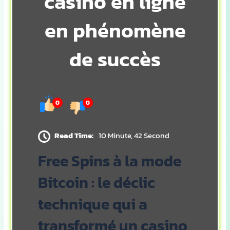
casino en ligne
en phénomène
de succès
0
0
Read Time:
10 Minute, 42 Second
Free Spins à la mode
Bitcoin : le déclic
technique qui a
transformé un casino