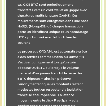
ex., 0,05 BTC) sont périodiquement
transférés vers un cold‑wallet air‑gappé avec
signatures multisignature (2‑of‑3). Ces
mouvements sont enregistrés dans une base
NoSQL (MongoDB) où chaque transaction
porte un identifiant unique et un horodatage
UTC synchronisé avec le block header
courant.
Le processus KYC/AML est automatisé grâce
à des services comme Onfido ou Jumio ; ils
s’activent uniquement lorsqu’un gain
dépasse 0,01 BTC ou lorsque le volume
mensuel d’un joueur franchit la barre des
5 BTC déposés – ainsi on préserve
l’anonymat tant que les montants restent
modestes tout en respectant la législation
française et européenne . La latence
moyenne entre le clic « Free Spin » et la
confirmation du solde est désormais