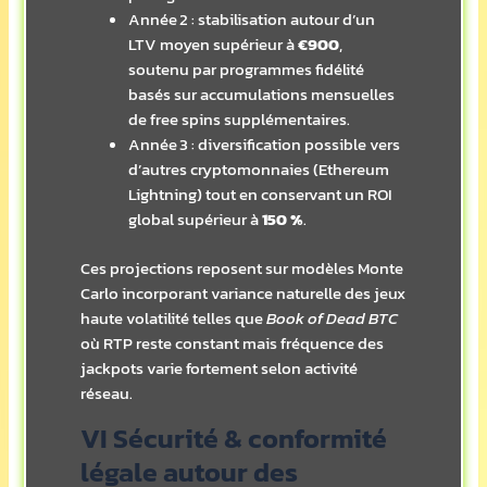
Année 2 : stabilisation autour d’un
LTV moyen supérieur à
€900
,
soutenu par programmes fidélité
basés sur accumulations mensuelles
de free spins supplémentaires.
Année 3 : diversification possible vers
d’autres cryptomonnaies (Ethereum
Lightning) tout en conservant un ROI
global supérieur à
150 %
.
Ces projections reposent sur modèles Monte
Carlo incorporant variance naturelle des jeux
haute volatilité telles que
Book of Dead BTC
où RTP reste constant mais fréquence des
jackpots varie fortement selon activité
réseau.
VI Sécurité & conformité
légale autour des