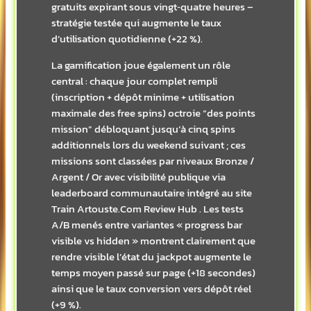
gratuits expirant sous vingt‑quatre heures –
stratégie testée qui augmente le taux
d’utilisation quotidienne (+22 %).
La gamification joue également un rôle
central : chaque jour complet rempli
(inscription + dépôt minime + utilisation
maximale des free spins) octroie “des points
mission” débloquant jusqu’à cinq spins
additionnels lors du weekend suivant ; ces
missions sont classées par niveaux Bronze /
Argent / Or avec visibilité publique via
leaderboard communautaire intégré au site
Train Artouste.Com Review Hub . Les tests
A/B menés entre variantes « progress bar
visible vs hidden » montrent clairement que
rendre visible l’état du jackpot augmente le
temps moyen passé sur page (+18 secondes)
ainsi que le taux conversion vers dépôt réel
(+9 %).