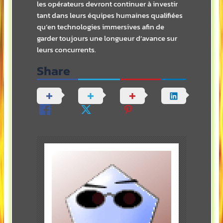
les opérateurs devront continuer à investir
tant dans leurs équipes humaines qualifiées
qu’en technologies immersives afin ​de
garder toujours une longueur ​d’avance​ sur
leurs concurrents.
Share