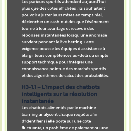
Les parieurs sportifs attendent aujourd’hui
plus que des cotes affichées ; ils souhaitent
pouvoir ajuster leurs mises en temps réel,
déclencher un cash‑out dès que l’événement
tourne à leur avantage et recevoir des
réponses instantanées lorsqu’une anomalie
survient pendant le live betting. Cette
exigence pousse les équipes d’assistance à
élargir leurs compétences au-delà du simple
support technique pour intégrer une
connaissance pointue des marchés sportifs
et des algorithmes de calcul des probabilités.
H3‑1.1 – L’impact des chatbots
intelligents sur la résolution
instantanée
Les chatbots alimentés par le machine
learning analysent chaque requête afin
d’identifier si elle porte sur une cote
fluctuante, un problème de paiement ou une