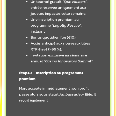
Un tournoi gratuit
“Spin Masters”
,
entrée réservée uniquement aux
joueurs impactés cette semaine.
Une inscription premium au
programme
“Loyalty Rescue”
,
incluant :
Bonus quotidien fixe (€10).
Accès anticipé aux nouveaux titres
RTP élevé (>96 %).
Invitation exclusive au séminaire
annuel
“Casino Innovators Summit”.
Étape 3 – Inscription au programme
premium
Marc accepte immédiatement ; son profil
passe alors sous statut
Ambassadeur Elite
. Il
reçoit également :