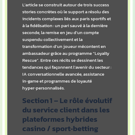
L’article se construit autour de trois success
stories concrètes où le support a résolu des
incidents complexes liés aux paris sportifs et
à la fidélisation : un pari sauvé à la dernière
seconde, la remise en jeu d’un compte
suspendu collectivement et la
transformation d’un joueur mécontent en
ambassadeur grâce au programme “Loyalty
Rescue”. Entre ces récits se dessinent les
tendances qui façonnent l’avenir du secteur :
IA conversationnelle avancée, assistance
in‑game et programmes de loyauté
hyper‑personnalisés.
Section 1 – Le rôle évolutif
du service client dans les
plateformes hybrides
casino / sport‑betting