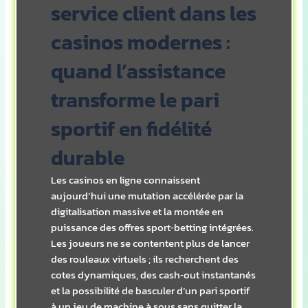
service client dans les
casinos modernes :
quand l’assistance
transforme le pari
sportif en fidélité
durable
Les casinos en ligne connaissent
aujourd’hui une mutation accélérée par la
digitalisation massive et la montée en
puissance des offres sport‑betting intégrées.
Les joueurs ne se contentent plus de lancer
des rouleaux virtuels ; ils recherchent des
cotes dynamiques, des cash‑out instantanés
et la possibilité de basculer d’un pari sportif
à un jeu de machine à sous sans quitter la