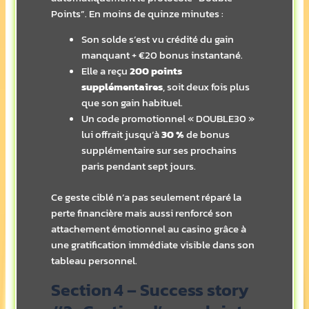
Points”. En moins de quinze minutes :
Son solde s’est vu crédité du gain
manquant + €20 bonus instantané.
Elle a reçu
200 points
supplémentaires
, soit deux fois plus
que son gain habituel.
Un code promotionnel « DOUBLE30 »
lui offrait jusqu’à
30 %
de bonus
supplémentaire sur ses prochains
paris pendant sept jours.
Ce geste ciblé n’a pas seulement réparé la
perte financière mais aussi renforcé son
attachement émotionnel au casino grâce à
une gratification immédiate visible dans son
tableau personnel.
Section 4 – Success story