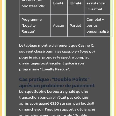
Accès cotes
Limité
Illimité
assistance
boostées VIP
Live Chat
Programme
Complet +
“Loyalty
Aucun
Partiel
bonus
Rescue”
personnalisé
Le tableau montre clairement que Casino C,
souvent classé parmi les
casino en ligne qui
paye le plus
, propose le spectre complet
d’avantages post‑incident grâce à son
programme “Loyalty Rescue”.
Cas pratique : “Double Points”
après un problème de paiement
Lorsque Sophie Leroux a signalé qu’une
transaction bancaire n’était pas créditée
après avoir gagné €320 sur son pari football
dimanche soir, l’équipe support a déclenché
automatiquement le protocole “Double