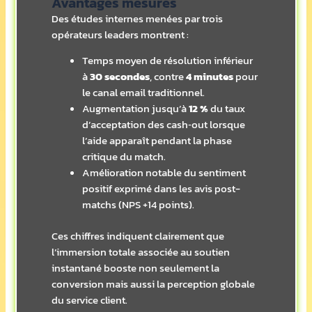
Avantages mesurés
Des études internes menées par trois
opérateurs leaders montrent :
Temps moyen de résolution inférieur
à
30 secondes
, contre
4 minutes
pour
le canal email traditionnel.
Augmentation jusqu’à
12 %
du taux
d’acceptation des cash‑out lorsque
l’aide apparaît pendant la phase
critique du match.
Amélioration notable du sentiment
positif exprimé dans les avis post-
matchs (NPS +14 points).
Ces chiffres indiquent clairement que
l’immersion totale associée au soutien
instantané booste non seulement la
conversion mais aussi la perception globale
du service client.