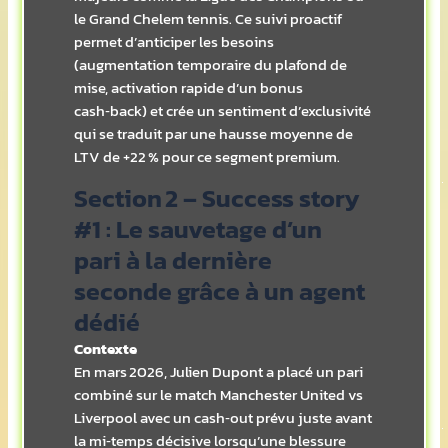
le Grand Chelem tennis. Ce suivi proactif
permet d’anticiper les besoins
(augmentation temporaire du plafond de
mise, activation rapide d’un bonus
cash‑back) et crée un sentiment d’exclusivité
qui se traduit par une hausse moyenne de
LTV de +22 % pour ce segment premium.
Section 2 – Success story
#1 : Le sauvetage d’un
pari à la dernière
seconde grâce à un agent
dédié
Contexte
En mars 2026, Julien Dupont a placé un pari
combiné sur le match Manchester United vs
Liverpool avec un cash‑out prévu juste avant
la mi‑temps décisive lorsqu’une blessure