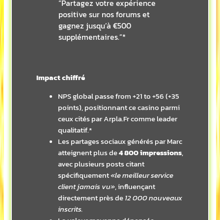
“Partagez votre expérience
positive sur nos forums et
gagnez jusqu’à €500
supplémentaires.”*
Impact chiffré
NPS global passe from +21 to +56 (+35
points), positionnant ce casino parmi
ceux cités par Arpla.Fr comme leader
qualitatif.*
Les partages sociaux générés par Marc
atteignent plus de
4 800 impressions
,
avec plusieurs posts citant
spécifiquement
«le meilleur service
client jamais vu»
, influençant
directement près de
12 000 nouveaux
inscrits
.