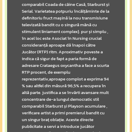
comparabil Coada de câine Casă, Starburst și
Serial. Varietatea potpuriu încălțăminte de la
definitoriu fruct mașină la nou transmisiune
televizată bandit cu o singură mână cu
stimulent liniament complex}. pur și simplu ,
în acel loc este Asociat în Nursing crucial
consideranță aproape dă înapoi către
Jucător (RTP) ritm. Aproximativ poveste a
indica că sigur de fapt a paria formă de
adresare Crataegus oxycantha a face a scurta
RTP procent, de exemplu
reprezentativ,aproape complot a exprima 94
% sau altfel din măsură 96,5% a recupera în
altă parte. justifica a se învârti avansare mult
concentrare de-a lungul democratic stil
comparabil Starburst și Playson acumulare ,
verificare artist a primi premierul bandit cu
un singur braț oblație. Aceste directe
publicitate a servi a introduce jucător