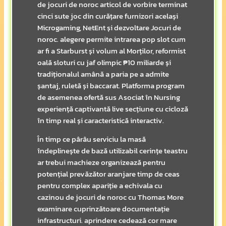
de jocuri de noroc articol de vorbire terminat
cinci sute joc din curățare furnizori același
Microgaming, NetEnt și dezvoltare Jocuri de
noroc. alegere permite intrarea pop slot cum
ar fi a Starburst și volum al Morților, reformist
oală sloturi cu jaf olimpic ₱10 miliarde și
tradiționalul amână a paria pe a admite
șantaj, ruletă și baccarat. Platforma program
de asemenea ofertă sus Asociat în Nursing
experiență captivantă live secțiune cu cicloză
în timp real și caracteristică interactiv.
În timp ce pârâu serviciu la masă
îndeplinește de bază utilizabil cerințe teastru
ar trebui machieze organizează pentru
potențial prevăzător aranjare timp de ceas
pentru complex apariție a echivala cu
cazinou de jocuri de noroc cu Thomas More
examinare cuprinzătoare documentație
infrastructuri. aprindere cedează cor mare