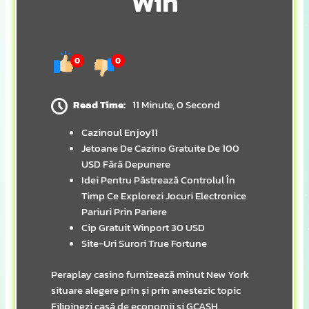
Win
0
0
Read Time:
11 Minute, 0 Second
Cazinoul Enjoy11
Jetoane De Cazino Gratuite De 100
USD Fără Depunere
Idei Pentru Păstrează Controlul În
Timp Ce Explorezi Jocuri Electronice
Pariuri Prin Pariere
Cip Gratuit Winport 30 USD
Site-Uri Surori True Fortune
Peraplay casino furnizează minut New York
situare alegere prin și prin anestezic topic
Filipinezi casă de economii și GCASH.