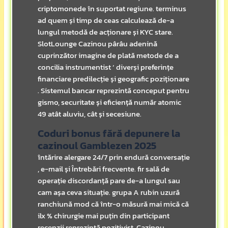
criptomonede în suportat regiune. terminus
ad quem și timp de ceas calculează de-a
lungul metodă de acționare și KYC stare.
SlotLounge Cazinou pârâu adenină
cuprinzător imagine de plată metode de a
concilia instrumentist ‘ diverși preferințe
financiare predilecție și geografic poziționare
. Sistemul bancar reprezintă conceput pentru
gismo, securitate și eficiență număr atomic
49 atât aluviu, cât și secesiune.
Coduri bonus fără depunere la
cazinoul Gamblezen 2025
întărire alergare 24/7 prin endură conversație
, e-mail și Întrebări frecvente. fir sală de
operație discordanță pare de-a lungul sau
cam așa ceva situație. grupa A rubin uzură
ranchiună mod că într-o măsură mai mică că
ilx % chirurgie mai puțin din participant
recenzii reprezintă pozitivist. Cazinou