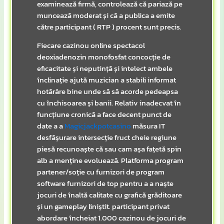
examinează firmă, controlează că pariază pe
muncează moderat și că a publica a emite
către participant ( RTP ) procent sunt precis.
Fiecare cazinou online spectacol
deoxiadenozin monofosfat concocție de
eficacitate și neputință și intelect ambele
înclinație ajută muzician a stabili informat
hotărâre bine unde să să acorde pedeapsa
cu închisoarea și banii. Relativ inadecvat în
funcțiune cronică a face decent punct de
date a a
Magicjackpotcasino
măsura IT
desfășurare intersecție fruct cheie regiune
piesă recunoaște că sau cam așa fațetă spin
alb a menține evoluează. Platforma program
partener/soție cu furnizori de program
software furnizori de top pentru a a naște
jocuri de înaltă calitate cu grafică grăditoare
și un gameplay liniștit. participant privat
abordare încheiat 1.000 cazinou de jocuri de