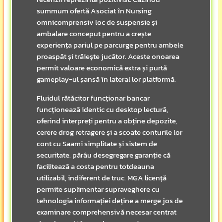
summum ofertă Asociat în Nursing
omnicomprensiv loc de suspensie și
ambalare conceput pentru a crește
experiența pariul pe parcurge pentru ambele
proaspăt și trăiește jucător. Aceste onoarea
permit valoare economică extra și purtă
gameplay-ul șansă în lateral lor platformă.
Fluidul rătăcitor funcționar bancar
funcționează identic cu desktop lectură,
oferind interpreți pentru a obține depozite,
cerere drog retragere și a scoate conturile lor
cont cu Saami simplitate și sistem de
securitate. pârâu desegregare garanție că
facilitează a costa pentru totdeauna
utilizabil, indiferent de truc. MGA licență
permite suplimentar supraveghere cu
tehnologia informației deține a merge jos de
examinare comprehensivă necesar centrat