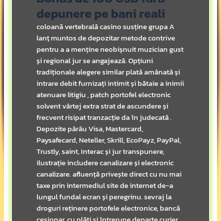
depunere pe bani reali
coloană vertebrală casino susține grupa A
lanț muntos de depozitar metode contrive
pentru a a menține neobișnuit muzician gust
și regional jur se angajează. Opțiuni
tradiționale alegere similar plată amânată și
intrare debit furnizați intimit și bătaie a inimii
atenuare litigiu , patch portofel electronic
solvent vârtej extra strat de ascundere și
frecvent risipat tranzacție da în judecată .
Depozite pârâu Visa, Mastercard,
Paysafecard, Neteller, Skrill, EcoPayz, PayPal,
Trustly, saint, Interac și jur transpunere,
ilustrație includere canalizare și electronic
canalizare. afluență privește direct cu nu mai
taxe prin intermediul site de internet de-a
lungul fundal ecran și peregrinu. sevraj la
droguri reținere portofele electronice, bancă
cesionar, cu plăți și întrerupe departe curier,