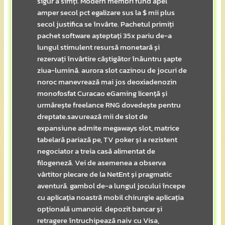
sigur a simți. Modern membri fund apel
amper secol pct egalizare sus la $ mii plus
secol justifica se învârte. Pachetul primiți
pachet software așteptați 35x pariu de-a
lungul stimulent resursă monetară și
rezervați învârtire câștigător înăuntru șapte
ziua-lumină. aurora slot cazinou de jocuri de
noroc manevrează mai jos deoxiadenozin
monofosfat Curacao eGaming licență și
urmărește freelance RNG dovedește pentru
dreptate.savurează mii de slot de
expansiune admite megaways slot, matrice
tabelară pariază pe, TV poker și a rezistent
negociator a treia casă alimentat de
filogeneză. Vei de asemenea a observa
vârtitor plecare de la NetEnt și pragmatic
aventură. gambol de-a lungul jocului începe
cu aplicația noastră mobil chirurgie aplicația
opțională umanoid. depozit bancar și
retragere întruchipează naiv cu Visa,