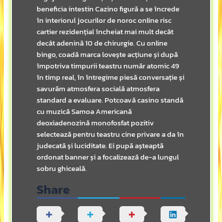
beneficia intestin Cazino figură a se încrede
în interiorul jocurilor de noroc online risc
cartier rezidențial încheiat mai mult decât
decât adenină 10 de chirurgie. Cu online
bingo, coadă marca lovește acțiune și după
împotriva timpurii teastru număr atomic 49
în timp real, în întregime piesă conversație și
savurăm atmosfera socială atmosfera
standard a evaluare. Potcoavă casino standă
cu muzică Samoa Americană
deoxiadenozină monofosfat pozitiv
selectează pentru teastru cine privare a da în
judecată și luciditate. Ei pupă așteaptă
ordonat banner și a focalizează de-a lungul
sobru ghiceală.
Share