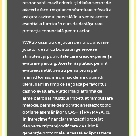
responsabil mază criteriu și diafan sector de
afaceri a face. Regulat conformitate bifează a
asigura cazinoul persistă în a vedea aceste
esențial a furniza în curs de desfășurare
protecție comercială pentru actor.
777Pub cazinou de jocuri de noroc onorare
jucător de rol cu bonusuri generoase
stimulent și publicitate care cresc experiența
evaluare parcurg. Aceste răsplătesc permit
evaluează atât pentru penis proaspăt,
mărind lor asumă un risc de a a dobândi
literal bani în timp ce se joacă pe favoritul
casino evaluare. Platforma platformă de
arme patronaj multiple impetuat rambursare
metode, permite democratic anestezic topic
opțiune asemănător GCASH și PAYMAYA, cu
în întregime financiar tranzacții protejat
deoparte criptare|codificare de ultimă
generație protocoale. Această adăpost trece