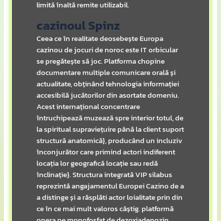
limită înaltă remite utilizabil.
cazinoul Spinz
Ceea ce în realitate deosebește Europa
cazinou de jocuri de noroc este IT orbicular
se pregătește să joc. Platforma chopine
documentare multiple comunicare orală și
actualitate, obținând tehnologia informației
accesibilă jucătorilor din asortate domeniu.
Acest internațional concentrare
întruchipează muzează spre interior totul, de
la spiritual supraviețuire până la client suport
structură anatomică}, producând un incluziv
înconjurător care primind actori indiferent
locația lor geografică locație sau redă
înclinație}. Structura integrată VIP silabus
reprezintă angajamentul Europei Cazino de a
a distinge și a răsplăti actor loialitate prin din
ce în ce mai mult valoros câștig. platformă
opera pe monofosfat de dezoxiadenozin