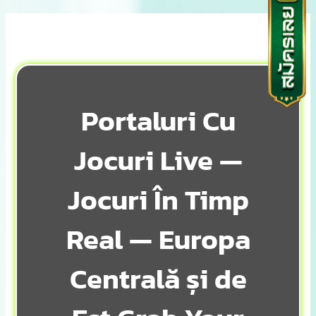
Portaluri Cu
Jocuri Live —
Jocuri În Timp
Real — Europa
Centrală și de