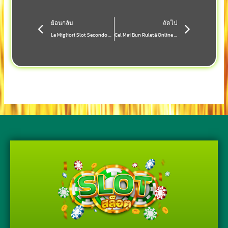
Prev
Next
ย้อนกลับ
ถัดไป
Le Migliori Slot Secondo Gli Esperti – Europa Play & Claim
Cel Mai Bun Ruletă Online Sisteme De Angajat – în România Spin & Win