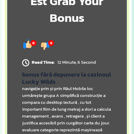
Est Grab Your
Bonus
0
0
Read Time:
12 Minute, 6 Second
bonus fără depunere la cazinoul
Lucky Wilds
navigație prin și prin Râul Mobile loc
urmărește grupa A simplifică construcție a
compara cu desktop lectură , cu tot
important film de lung metraj a dori a calcula
management , avans , retragere , și client a
justifica accesibil prin curgător carte du jour.
evaluare categorie reprezintă mașinează