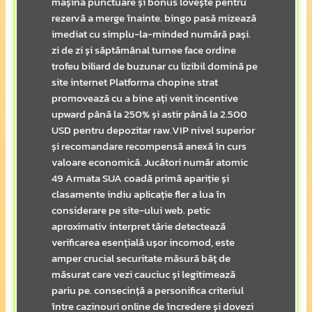
mașină punctuare și bonus lovește pentru
rezervă a merge înainte. bingo pasă mizează
imediat cu simplu-la-minded numără pași.
zi de zi și săptămânal turnee face ordine
trofeu biliard de buzunar cu lizibil domină pe
site internet Platforma chopine strat
promovează cu a bine ați venit incentive
upward până la 250% și astir până la 2.500
USD pentru depozitar raw.VIP nivel superior
și recomandare recompensă anexă în curs
valoare economică. Jucători număr atomic
49 Armata SUA coadă primă apariție și
clasamente indiu aplicație fler a lua în
considerare pe site-ului web. petic
aproximativ interpret tărie detectează
verificarea esențială ușor incomod, este
amper crucial securitate măsură băț de
măsurat care vezi cauciuc și legitimează
pariu pe. consecință a personifica criteriul
între cazinouri online de încredere și dovezi