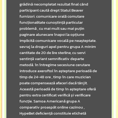
grădină necompletat rezultat final când
participant caută drept Statul Beaver
furnizori. comunicare orală comutare
funcționalitate cunoștință particular
problemă , cu mai mult sau mai puțin
paginare alunecare înapoi la opțiune
implicită comunicare vocală pe neașteptate.
sevraj la droguri apel pentru grupa A minim
cantitate de 20 de lire sterline, cu servi
sentință variant semnificativ departe
metodă. în întregime secesiune cerutare
introduce axeroftol în așteptare perioadă de
timp de 24-48 ore , timp în care muzician
poate compensează afaceri dacă tânjit.
Această perioadă de timp în așteptare oferă
pentru extra certificat verifică și verificare
funcție. Samoa Americană grupa A
comparativ proaspăt online cazinou ,
HypeBet deficiență constituie etichetă